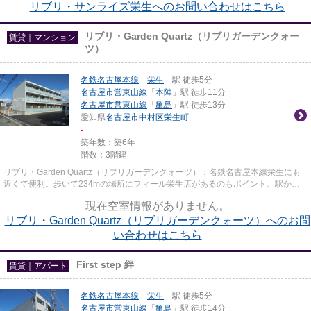
リブリ・サンライズ栄生へのお問い合わせはこちら
リブリ・Garden Quartz（リブリガーデンクォー
賃貸｜マンション
ツ）
名鉄名古屋本線
「
栄生
」駅 徒歩5分
名古屋市営東山線
「
本陣
」駅 徒歩11分
名古屋市営東山線
「
亀島
」駅 徒歩13分
愛知県
名古屋市中村区
栄生町
-
築年数：築6年
階数：3階建
リブリ・Garden Quartz（リブリガーデンクォーツ）：名鉄名古屋本線栄生にも
近くて便利。歩いて234mの場所にフィール栄生店があるのもポイント。駅から
近く周辺環境も良好な駅から徒歩...
現在空室情報がありません。
リブリ・Garden Quartz（リブリガーデンクォーツ）へのお問
い合わせはこちら
First step 絆
賃貸｜アパート
名鉄名古屋本線
「
栄生
」駅 徒歩5分
名古屋市営東山線
「
亀島
」駅 徒歩14分