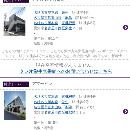
名鉄名古屋本線
「
栄生
」駅 徒歩4分
名古屋市営東山線
「
亀島
」駅 徒歩14分
名鉄名古屋本線
「
東枇杷島
」駅 徒歩8分
愛知県
名古屋市西区
栄生
２丁目
-
築年数：築11年
階数：2階建
こちらの物件はアパートです。こだわり派の方も満足度の高いデザイナーズアパ
ートです。駅まで徒歩4分の立地が魅力的な、利便性の高い物件です。新着情
報：クレオ栄生壱番館の空室情報...
現在空室情報がありません。
クレオ栄生壱番館へのお問い合わせはこちら
アマービレ
賃貸｜アパート
名鉄名古屋本線
「
東枇杷島
」駅 徒歩4分
名鉄名古屋本線
「
栄生
」駅 徒歩9分
名古屋市営東山線
「
本陣
」駅 徒歩20分
愛知県
名古屋市西区
枇杷島
１丁目
-
築年数：築15年
階数：3階建