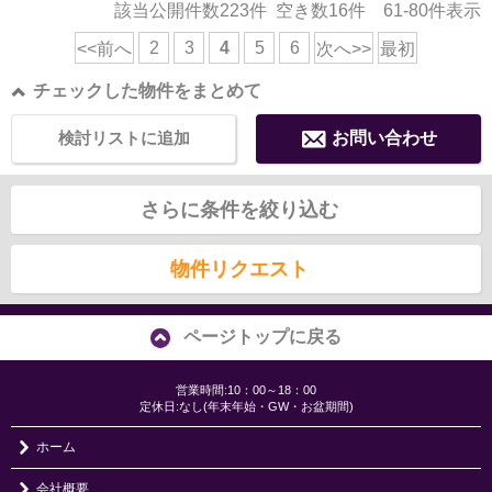
該当公開件数
223
件 空き数
16
件
61-80
件表示
2
3
4
5
6
<<前へ
次へ>>
最初
チェックした物件をまとめて
検討リストに追加
お問い合わせ
さらに条件を絞り込む
物件リクエスト
ページトップに戻る
営業時間:10：00～18：00
定休日:なし(年末年始・GW・お盆期間)
ホーム
会社概要