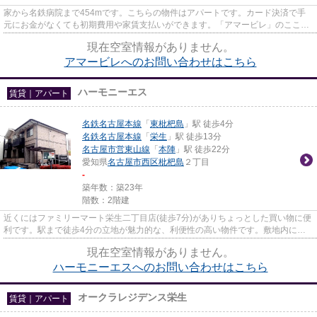
家から名鉄病院まで454mです。こちらの物件はアパートです。カード決済で手
元にお金がなくても初期費用や家賃支払いができます。「アマービレ」のここが
イチオシ。当社へのご連絡はinf...
現在空室情報がありません。
アマービレへのお問い合わせはこちら
ハーモニーエス
賃貸｜アパート
名鉄名古屋本線
「
東枇杷島
」駅 徒歩4分
名鉄名古屋本線
「
栄生
」駅 徒歩13分
名古屋市営東山線
「
本陣
」駅 徒歩22分
愛知県
名古屋市西区
枇杷島
２丁目
-
築年数：築23年
階数：2階建
近くにはファミリーマート栄生二丁目店(徒歩7分)がありちょっとした買い物に便
利です。駅まで徒歩4分の立地が魅力的な、利便性の高い物件です。敷地内には
ごみ置き場も設置されていま...
現在空室情報がありません。
ハーモニーエスへのお問い合わせはこちら
オークラレジデンス栄生
賃貸｜アパート