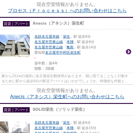
現在空室情報がありません。
プロセス（Ｐｒｏｃｅｓｓ）へのお問い合わせはこちら
Anecis（アネシス）栄生町
賃貸｜アパート
名鉄名古屋本線
「
栄生
」駅 徒歩8分
名古屋市営東山線
「
本陣
」駅 徒歩9分
名古屋市営東山線
「
亀島
」駅 徒歩14分
愛知県
名古屋市中村区
栄生町
-
築年数：築4年
階数：3階建
家から251mの場所に名古屋栄生郵便局があります。朝に慌てることなく行動す
るために駅から徒歩8分の駅近アパートはいかがでしょうか。特徴的な外観と洗
練された設計の内装を持つデザイ...
現在空室情報がありません。
Anecis（アネシス）栄生町へのお問い合わせはこちら
SOLID栄生（ソリッド栄生）
賃貸｜アパート
名鉄名古屋本線
「
栄生
」駅 徒歩6分
名古屋市営東山線
「
本陣
」駅 徒歩15分