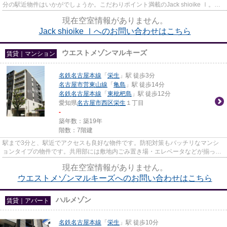
分の駅近物件はいかがでしょうか。こだわりポイント満載のJack shioike Ⅰ。な
ご家おもてなし不動産は名古屋...
現在空室情報がありません。
Jack shioike Ⅰへのお問い合わせはこちら
ウエストメゾンマルキーズ
賃貸｜マンション
名鉄名古屋本線
「
栄生
」駅 徒歩3分
名古屋市営東山線
「
亀島
」駅 徒歩14分
名鉄名古屋本線
「
東枇杷島
」駅 徒歩12分
愛知県
名古屋市西区
栄生
１丁目
-
築年数：築19年
階数：7階建
駅まで3分と、駅近でアクセスも良好な物件です。防犯対策もバッチリなマンシ
ョンタイプの物件です。共用部には敷地内ごみ置き場・エレベータなどが揃って
おり、とても充実しています。...
現在空室情報がありません。
ウエストメゾンマルキーズへのお問い合わせはこちら
ハルメゾン
賃貸｜アパート
名鉄名古屋本線
「
栄生
」駅 徒歩10分