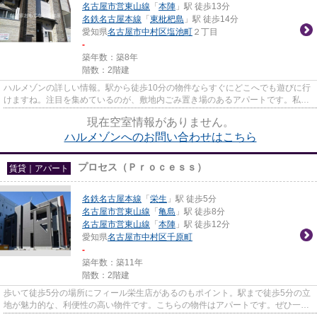
名古屋市営東山線
「
本陣
」駅 徒歩13分
名鉄名古屋本線
「
東枇杷島
」駅 徒歩14分
愛知県
名古屋市中村区
塩池町
２丁目
-
築年数：築8年
階数：2階建
ハルメゾンの詳しい情報。駅から徒歩10分の物件ならすぐにどこへでも遊びに行
けますね。注目を集めているのが、敷地内ごみ置き場のあるアパートです。私達
なご家おもてなし不動産 上...
現在空室情報がありません。
ハルメゾンへのお問い合わせはこちら
プロセス（Ｐｒｏｃｅｓｓ）
賃貸｜アパート
名鉄名古屋本線
「
栄生
」駅 徒歩5分
名古屋市営東山線
「
亀島
」駅 徒歩8分
名古屋市営東山線
「
本陣
」駅 徒歩12分
愛知県
名古屋市中村区
千原町
-
築年数：築11年
階数：2階建
歩いて徒歩5分の場所にフィール栄生店があるのもポイント。駅まで徒歩5分の立
地が魅力的な、利便性の高い物件です。こちらの物件はアパートです。ぜひ一度
見ていただきたい、「プロセ...