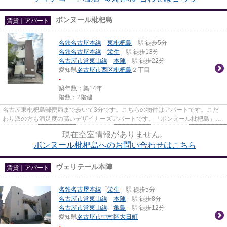
ボンヌール枇杷島
賃貸｜アパート
名鉄名古屋本線
「
東枇杷島
」駅 徒歩5分
名鉄名古屋本線
「
栄生
」駅 徒歩13分
名古屋市営東山線
「
本陣
」駅 徒歩22分
愛知県
名古屋市西区
枇杷島
２丁目
-
築年数：築14年
階数：2階建
名古屋東枇杷島郵便局まで歩いて3分です。こちらの物件はアパートです。こだ
わり派の方も満足度の高いデザイナーズアパートです。「ボンヌール枇杷島」の
物件情報をお探しならお気軽に...
現在空室情報がありません。
ボンヌール枇杷島へのお問い合わせはこちら
ヴェリテール本陣
賃貸｜アパート
名鉄名古屋本線
「
栄生
」駅 徒歩5分
名古屋市営東山線
「
本陣
」駅 徒歩8分
名古屋市営東山線
「
亀島
」駅 徒歩12分
愛知県
名古屋市中村区
大日町
-