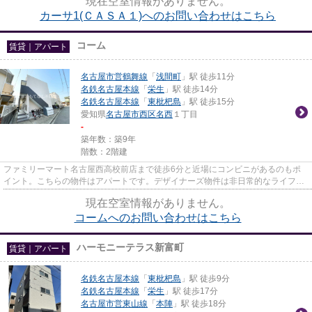
現在空室情報がありません。
カーサ1(ＣＡＳＡ１)へのお問い合わせはこちら
コーム
賃貸｜アパート
名古屋市営鶴舞線
「
浅間町
」駅 徒歩11分
名鉄名古屋本線
「
栄生
」駅 徒歩14分
名鉄名古屋本線
「
東枇杷島
」駅 徒歩15分
愛知県
名古屋市西区
名西
１丁目
-
築年数：築9年
階数：2階建
ファミリーマート名古屋西高校前店まで徒歩6分と近場にコンビニがあるのもポ
イント。こちらの物件はアパートです。デザイナーズ物件は非日常的なライフス
タイルを楽しむことができます...
現在空室情報がありません。
コームへのお問い合わせはこちら
ハーモニーテラス新富町
賃貸｜アパート
名鉄名古屋本線
「
東枇杷島
」駅 徒歩9分
名鉄名古屋本線
「
栄生
」駅 徒歩17分
名古屋市営東山線
「
本陣
」駅 徒歩18分