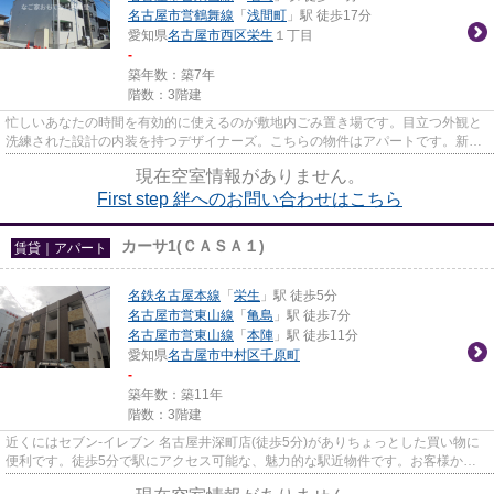
名古屋市営鶴舞線
「
浅間町
」駅 徒歩17分
愛知県
名古屋市西区
栄生
１丁目
-
築年数：築7年
階数：3階建
忙しいあなたの時間を有効的に使えるのが敷地内ごみ置き場です。目立つ外観と
洗練された設計の内装を持つデザイナーズ。こちらの物件はアパートです。新着
情報：First step 絆の空室情...
現在空室情報がありません。
First step 絆へのお問い合わせはこちら
カーサ1(ＣＡＳＡ１)
賃貸｜アパート
名鉄名古屋本線
「
栄生
」駅 徒歩5分
名古屋市営東山線
「
亀島
」駅 徒歩7分
名古屋市営東山線
「
本陣
」駅 徒歩11分
愛知県
名古屋市中村区
千原町
-
築年数：築11年
階数：3階建
近くにはセブン‐イレブン 名古屋井深町店(徒歩5分)がありちょっとした買い物に
便利です。徒歩5分で駅にアクセス可能な、魅力的な駅近物件です。お客様から
のお問い合わせの多い、敷地...