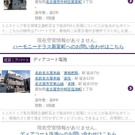
愛知県
名古屋市中村区
新富町
３丁目
-
築年数：築2年
階数：3階建
ミニストップ名古屋猪之越町店まで徒歩5分と近場にコンビニがあるのもポイン
ト。こちらの物件はアパートです。敷地内ごみ置き場付き物件でゴミ出しを楽に
できます。「ハーモニーテラス...
現在空室情報がありません。
ハーモニーテラス新富町へのお問い合わせはこちら
ディアコート塩池
賃貸｜アパート
名鉄名古屋本線
「
東枇杷島
」駅 徒歩7分
名鉄名古屋本線
「
栄生
」駅 徒歩12分
名古屋市営東山線
「
本陣
」駅 徒歩15分
愛知県
名古屋市中村区
塩池町
１丁目
-
築年数：築8年
階数：3階建
ミニストップ名古屋猪之越町店まで徒歩4分と近場にコンビニがあるのもポイン
ト。地域のゴミ捨て場まで行かずにサッとゴミ出しできるように、共用部にゴミ
捨て場があります。こちらの物...
現在空室情報がありません。
ディアコート塩池へのお問い合わせはこちら