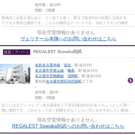
築年数：築16年
階数：2階建
敷地内ごみ置き場もあり、ゴミ捨ても楽々。駅まで徒歩5分の位置に立地する、
アクセス良好な物件です。こちらの物件はアパートです。当社イチオシの物件の
「ヴェリテール本陣」。ぜひ一...
現在空室情報がありません。
ヴェリテール本陣へのお問い合わせはこちら
REGALEST Sowaka則武
賃貸｜アパート
名鉄名古屋本線
「
栄生
」駅 徒歩9分
名古屋市営東山線
「
亀島
」駅 徒歩14分
名古屋市営鶴舞線
「
浅間町
」駅 徒歩14分
愛知県
名古屋市西区
則武新町
２丁目
-
築年数：築5年
階数：3階建
近くにはセブン-イレブン名古屋栄生１丁目店(徒歩6分)がありちょっとした買い
物に便利です。ごみをもって歩く距離を少なくしたい方におすすめしたい敷地内
ごみ置き場です。こちらの物...
現在空室情報がありません。
REGALEST Sowaka則武へのお問い合わせはこちら