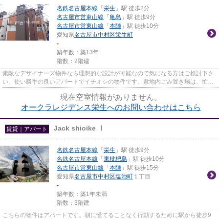
名鉄名古屋本線
「
栄生
」駅 徒歩2分
名古屋市営東山線
「
亀島
」駅 徒歩9分
名古屋市営東山線
「
本陣
」駅 徒歩10分
愛知県
名古屋市中村区
栄生町
-
築年数：築13年
階数：2階建
素敵なデザイナーズ物件なら理想的な設計が可能なので気になる方はご検討下さ
い。使い勝手の良いアパートでイチオシの物件です。敷地内ごみ置き場は、忙し
いあなたの時間を有効に活用...
現在空室情報がありません。
オークラレジデンス栄生へのお問い合わせはこちら
Jack shioike Ⅰ
賃貸｜アパート
名鉄名古屋本線
「
栄生
」駅 徒歩9分
名鉄名古屋本線
「
東枇杷島
」駅 徒歩10分
名古屋市営東山線
「
本陣
」駅 徒歩15分
愛知県
名古屋市中村区
塩池町
１丁目
-
築年数：築1年未満
階数：3階建
こちらの物件はアパートです。朝に慌てることなく行動するために駅から徒歩9