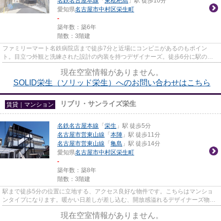
名鉄名古屋本線
「
東枇杷島
」駅 徒歩10分
愛知県
名古屋市中村区
栄生町
-
築年数：築6年
階数：3階建
ファミリーマート名鉄病院店まで徒歩7分と近場にコンビニがあるのもポイン
ト。目立つ外観と洗練された設計の内装を持つデザイナーズ。徒歩6分に駅のあ
る、ニーズの高い物件です。「SOL...
現在空室情報がありません。
SOLID栄生（ソリッド栄生）へのお問い合わせはこちら
リブリ・サンライズ栄生
賃貸｜マンション
名鉄名古屋本線
「
栄生
」駅 徒歩5分
名古屋市営東山線
「
本陣
」駅 徒歩11分
名古屋市営東山線
「
亀島
」駅 徒歩14分
愛知県
名古屋市中村区
栄生町
-
築年数：築8年
階数：3階建
駅まで徒歩5分の位置に立地する、アクセス良好な物件です。こちらはマンショ
ンタイプになります。暖かい日差しが差し込む、開放感溢れるデザイナーズ物件
物件です。こだわりポイント満...
現在空室情報がありません。