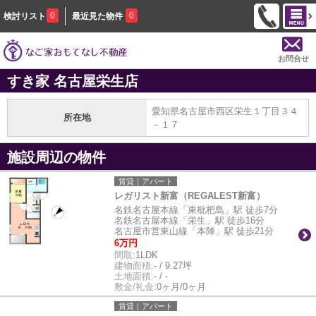
0
0
検討リスト
最近見た物件
お問合せ
すき家 名古屋栄生店
愛知県名古屋市西区栄生１丁目３４
所在地
－１７
施設周辺の物件
賃貸｜アパート
レガリスト新富（REGALEST新富）
名鉄名古屋本線「東枇杷島」駅 徒歩7分
名鉄名古屋本線「栄生」駅 徒歩16分
名古屋市営東山線「本陣」駅 徒歩21分
6万円
間取:
1LDK
建物面積:
- / 9.27坪
土地面積:
- / -
敷金/礼金:
0ヶ月/0ヶ月
賃貸｜アパート