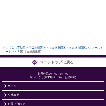
おもてなし不動産
>
周辺施設案内
>
名古屋市西区
>
名古屋市西区のファースト
フード
>
すき家 名古屋栄生店
ページトップに戻る
営業時間:10：00～18：00
定休日:なし(年末年始・GW・お盆期間)
ホーム
会社概要
お問い合わせ