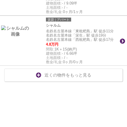
建物面積:
- / 9.09坪
土地面積:
- / -
敷金/礼金:
0ヶ月/1ヶ月
賃貸｜アパート
シャルム
名鉄名古屋本線「東枇杷島」駅 徒歩11分
名鉄名古屋本線「栄生」駅 徒歩19分
名鉄名古屋本線「西枇杷島」駅 徒歩17分
4.8万円
間取:
1K＋1S(納戸)
建物面積:
- / 6.66坪
土地面積:
- / -
敷金/礼金:
0ヶ月/0ヶ月
近くの物件をもっと見る