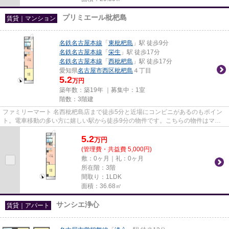
プリミエール枇杷島
賃貸｜マンション
名鉄名古屋本線
「
東枇杷島
」駅 徒歩9分
名鉄名古屋本線
「
栄生
」駅 徒歩17分
名鉄名古屋本線
「
西枇杷島
」駅 徒歩17分
愛知県
名古屋市西区
枇杷島
４丁目
5.2
万円
築年数：築19年 ｜募集中：
1室
階数：3階建
ファミリーマート 名西枇杷島店まで徒歩5分と近場にコンビニがあるのもポイン
ト。電車移動の多い方に嬉しい駅から徒歩9分の物件です。こちらの物件はマン
ションです。気になるイチオシ...
5.2
万
円
(管理費・共益費 5,000円)
敷：0ヶ月｜礼：0ヶ月
所在階：3階
間取り：1LDK
面積：36.68㎡
サンシエ浄心
賃貸｜アパート