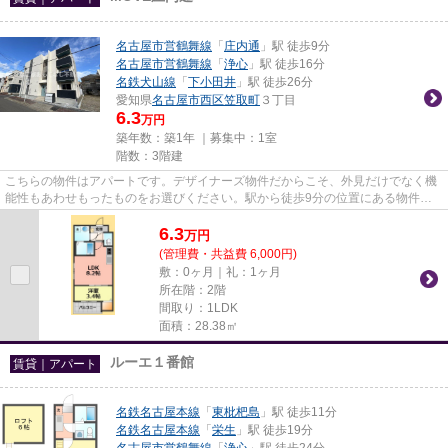
名古屋市営鶴舞線
「
庄内通
」駅 徒歩9分
名古屋市営鶴舞線
「
浄心
」駅 徒歩16分
名鉄犬山線
「
下小田井
」駅 徒歩26分
愛知県
名古屋市西区
笠取町
３丁目
6.3
万円
築年数：築1年 ｜募集中：
1室
階数：3階建
こちらの物件はアパートです。デザイナーズ物件だからこそ、外見だけでなく機
能性もあわせもったものをお選びください。駅から徒歩9分の位置にある物件な
ので、アクセスも良好です。新...
6.3
万
円
(管理費・共益費 6,000円)
敷：0ヶ月｜礼：1ヶ月
所在階：2階
間取り：1LDK
面積：28.38㎡
ルーエ１番館
賃貸｜アパート
名鉄名古屋本線
「
東枇杷島
」駅 徒歩11分
名鉄名古屋本線
「
栄生
」駅 徒歩19分
名古屋市営鶴舞線
「
浄心
」駅 徒歩24分