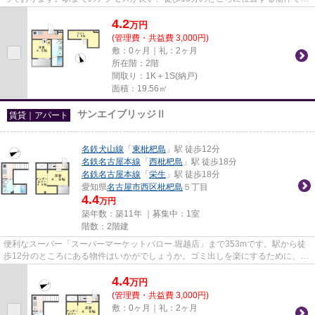
す。ぜひ一度見ていただきたい...
4.2
万
円
(管理費・共益費 3,000円)
敷：0ヶ月｜礼：2ヶ月
所在階：2階
間取り：1K＋1S(納戸)
面積：19.56㎡
サンエイブリッジⅡ
賃貸｜アパート
名鉄犬山線
「
東枇杷島
」駅 徒歩12分
名鉄名古屋本線
「
西枇杷島
」駅 徒歩18分
名鉄名古屋本線
「
栄生
」駅 徒歩18分
愛知県
名古屋市西区
枇杷島
５丁目
4.4
万円
築年数：築11年 ｜募集中：
1室
階数：2階建
便利なスーパー「スーパーマーケットバロー 堀越店」まで353mです。駅から徒
歩12分のところにある物件はいかがでしょうか。ゴミ出しを楽にするために、遠
くまで行かずに済むゴミ置き場...
4.4
万
円
(管理費・共益費 3,000円)
敷：0ヶ月｜礼：2ヶ月