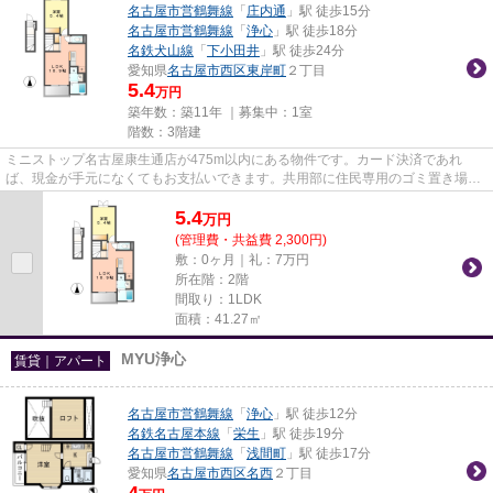
名古屋市営鶴舞線
「
庄内通
」駅 徒歩15分
名古屋市営鶴舞線
「
浄心
」駅 徒歩18分
名鉄犬山線
「
下小田井
」駅 徒歩24分
愛知県
名古屋市西区
東岸町
２丁目
5.4
万円
築年数：築11年 ｜募集中：
1室
階数：3階建
ミニストップ名古屋康生通店が475m以内にある物件です。カード決済であれ
ば、現金が手元になくてもお支払いできます。共用部に住民専用のゴミ置き場を
設置しているので、面倒なゴミ出...
5.4
万
円
(管理費・共益費 2,300円)
敷：0ヶ月｜礼：7万円
所在階：2階
間取り：1LDK
面積：41.27㎡
MYU浄心
賃貸｜アパート
名古屋市営鶴舞線
「
浄心
」駅 徒歩12分
名鉄名古屋本線
「
栄生
」駅 徒歩19分
名古屋市営鶴舞線
「
浅間町
」駅 徒歩17分
愛知県
名古屋市西区
名西
２丁目
4