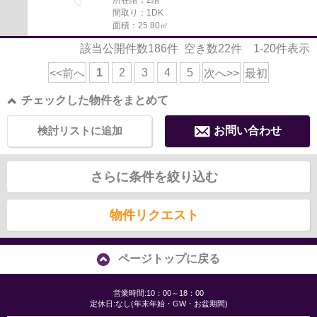
間取り：1DK
面積：25.80㎡
該当公開件数
186
件 空き数
22
件
1-20
件表示
1
2
3
4
5
<<前へ
次へ>>
最初
チェックした物件をまとめて
検討リストに追加
お問い合わせ
さらに条件を絞り込む
物件リクエスト
ページトップに戻る
営業時間:10：00～18：00
定休日:なし(年末年始・GW・お盆期間)