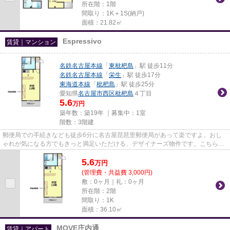
所在階：1階
間取り：1K＋1S(納戸)
面積：21.82㎡
Espressivo
賃貸｜マンション
名鉄名古屋本線
「
東枇杷島
」駅 徒歩11分
名鉄名古屋本線
「
栄生
」駅 徒歩17分
東海道本線
「
枇杷島
」駅 徒歩25分
愛知県
名古屋市西区
枇杷島
４丁目
5.6
万円
築年数：築19年 ｜募集中：
1室
階数：3階建
郵便局での手続きなども徒歩6分に名古屋琵琶里郵便局があって楽ですよ。おし
ゃれが気になる方でもきっと満足いただける、デザイナーズ物件です。こちらの
物件はマンションです。ぜひ一...
5.6
万
円
(管理費・共益費 3,000円)
敷：0ヶ月｜礼：0ヶ月
所在階：2階
間取り：1K
面積：36.10㎡
MOVE庄内通
賃貸｜アパート