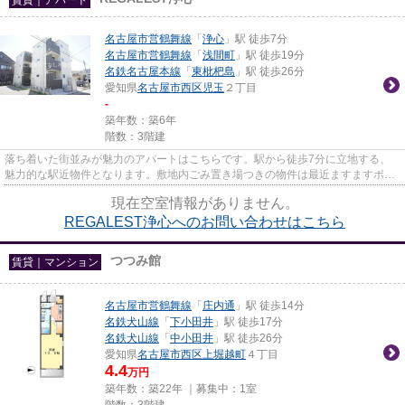
名古屋市営鶴舞線
「
浄心
」駅 徒歩7分
名古屋市営鶴舞線
「
浅間町
」駅 徒歩19分
名鉄名古屋本線
「
東枇杷島
」駅 徒歩26分
愛知県
名古屋市西区
児玉
２丁目
-
築年数：築6年
階数：3階建
落ち着いた街並みが魅力のアパートはこちらです。駅から徒歩7分に立地する、
魅力的な駅近物件となります。敷地内ごみ置き場つきの物件は最近ますますポピ
ュラーになってきています。あ...
現在空室情報がありません。
REGALEST浄心へのお問い合わせはこちら
つつみ館
賃貸｜マンション
名古屋市営鶴舞線
「
庄内通
」駅 徒歩14分
名鉄犬山線
「
下小田井
」駅 徒歩17分
名鉄犬山線
「
中小田井
」駅 徒歩26分
愛知県
名古屋市西区
上堀越町
４丁目
4.4
万円
築年数：築22年 ｜募集中：
1室
階数：3階建