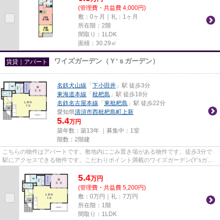
(管理費・共益費 4,000円)
敷：0ヶ月｜礼：1ヶ月
所在階：2階
間取り：1LDK
面積：30.29㎡
ワイズガーデン（Ｙ‘ｓガーデン）
賃貸｜アパート
名鉄犬山線
「
下小田井
」駅 徒歩3分
東海道本線
「
枇杷島
」駅 徒歩18分
名鉄名古屋本線
「
東枇杷島
」駅 徒歩22分
愛知県
清須市
西枇杷島町上新
5.4
万円
築年数：築13年 ｜募集中：
1室
階数：2階建
こちらの物件はアパートです。敷地内にごみ置き場がある物件です。徒歩3分で
駅にアクセスできる物件です。こだわりポイント満載のワイズガーデン(Y‘sガー
デン)。あなたの希望に合う不...
5.4
万
円
(管理費・共益費 5,200円)
敷：0万円｜礼：7万円
所在階：1階
間取り：1LDK