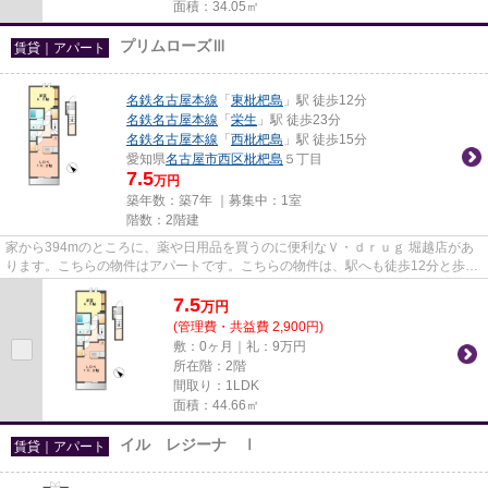
面積：34.05㎡
プリムローズⅢ
賃貸｜アパート
名鉄名古屋本線
「
東枇杷島
」駅 徒歩12分
名鉄名古屋本線
「
栄生
」駅 徒歩23分
名鉄名古屋本線
「
西枇杷島
」駅 徒歩15分
愛知県
名古屋市西区
枇杷島
５丁目
7.5
万円
築年数：築7年 ｜募集中：
1室
階数：2階建
家から394mのところに、薬や日用品を買うのに便利なＶ・ｄｒｕｇ 堀越店があ
ります。こちらの物件はアパートです。こちらの物件は、駅へも徒歩12分と歩い
てアクセスできます。こだわり...
7.5
万
円
(管理費・共益費 2,900円)
敷：0ヶ月｜礼：9万円
所在階：2階
間取り：1LDK
面積：44.66㎡
イル レジーナ Ⅰ
賃貸｜アパート