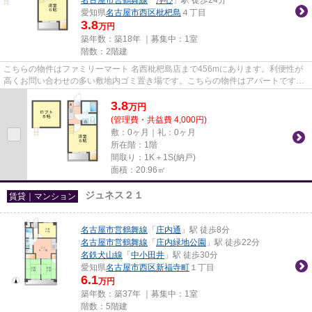
愛知県
名古屋市西区
枇杷島
４丁目
3.8
万円
築年数：築18年 ｜募集中：
1室
階数：2階建
こちらの物件はファミリーマート 名西枇杷島店まで456mにあります。利便性が
高くお問い合わせの多い敷地内ゴミ置き場です。こちらの物件はアパートです。
ぜひ一度見ていただきたい、「...
3.8
万
円
(管理費・共益費 4,000円)
敷：0ヶ月｜礼：0ヶ月
所在階：1階
間取り：1K＋1S(納戸)
面積：20.96㎡
ジュネス２１
賃貸｜マンション
名古屋市営鶴舞線
「
庄内通
」駅 徒歩8分
名古屋市営鶴舞線
「
庄内緑地公園
」駅 徒歩22分
名鉄犬山線
「
中小田井
」駅 徒歩30分
愛知県
名古屋市西区
新福寺町
１丁目
6.1
万円
築年数：築37年 ｜募集中：
1室
階数：5階建