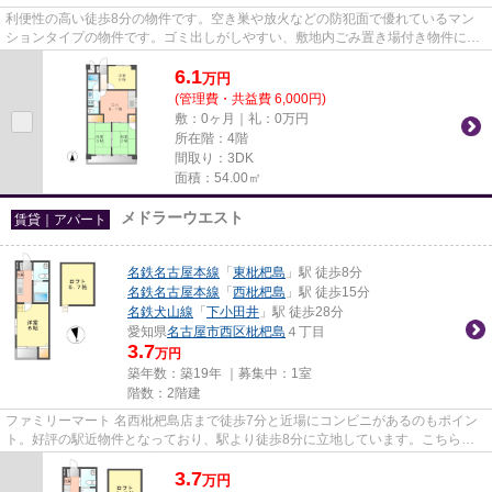
利便性の高い徒歩8分の物件です。空き巣や放火などの防犯面で優れているマン
ションタイプの物件です。ゴミ出しがしやすい、敷地内ごみ置き場付き物件にな
ります。こだわりポイント満載...
6.1
万
円
(管理費・共益費 6,000円)
敷：0ヶ月｜礼：0万円
所在階：4階
間取り：3DK
面積：54.00㎡
メドラーウエスト
賃貸｜アパート
名鉄名古屋本線
「
東枇杷島
」駅 徒歩8分
名鉄名古屋本線
「
西枇杷島
」駅 徒歩15分
名鉄犬山線
「
下小田井
」駅 徒歩28分
愛知県
名古屋市西区
枇杷島
４丁目
3.7
万円
築年数：築19年 ｜募集中：
1室
階数：2階建
ファミリーマート 名西枇杷島店まで徒歩7分と近場にコンビニがあるのもポイン
ト。好評の駅近物件となっており、駅より徒歩8分に立地しています。こちらの
物件はアパートです。新着情報...
3.7
万
円