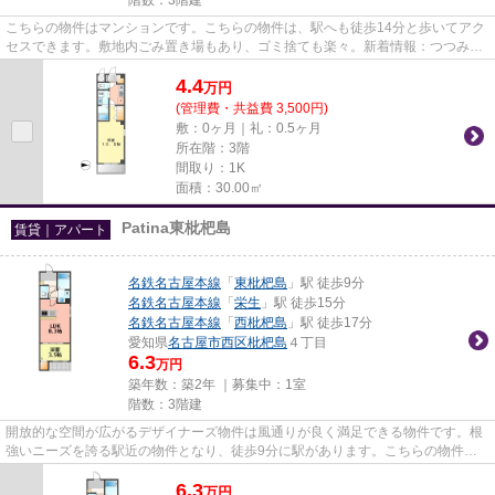
こちらの物件はマンションです。こちらの物件は、駅へも徒歩14分と歩いてアク
セスできます。敷地内ごみ置き場もあり、ゴミ捨ても楽々。新着情報：つつみ館
の空室情報ならコチラ。名古...
4.4
万
円
(管理費・共益費 3,500円)
敷：0ヶ月｜礼：0.5ヶ月
所在階：3階
間取り：1K
面積：30.00㎡
Patina東枇杷島
賃貸｜アパート
名鉄名古屋本線
「
東枇杷島
」駅 徒歩9分
名鉄名古屋本線
「
栄生
」駅 徒歩15分
名鉄名古屋本線
「
西枇杷島
」駅 徒歩17分
愛知県
名古屋市西区
枇杷島
４丁目
6.3
万円
築年数：築2年 ｜募集中：
1室
階数：3階建
開放的な空間が広がるデザイナーズ物件は風通りが良く満足できる物件です。根
強いニーズを誇る駅近の物件となり、徒歩9分に駅があります。こちらの物件は
アパートです。新着情報：Pati...
6.3
万
円