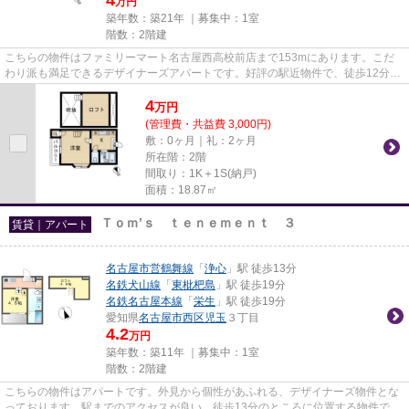
万円
築年数：築21年 ｜募集中：
1室
階数：2階建
こちらの物件はファミリーマート名古屋西高校前店まで153mにあります。こだ
わり派も満足できるデザイナーズアパートです。好評の駅近物件で、徒歩12分で
のアクセスが可能です。ぜひ一...
4
万
円
(管理費・共益費 3,000円)
敷：0ヶ月｜礼：2ヶ月
所在階：2階
間取り：1K＋1S(納戸)
面積：18.87㎡
Ｔｏｍ’ｓ ｔｅｎｅｍｅｎｔ ３
賃貸｜アパート
名古屋市営鶴舞線
「
浄心
」駅 徒歩13分
名鉄犬山線
「
東枇杷島
」駅 徒歩19分
名鉄名古屋本線
「
栄生
」駅 徒歩19分
愛知県
名古屋市西区
児玉
３丁目
4.2
万円
築年数：築11年 ｜募集中：
1室
階数：2階建
こちらの物件はアパートです。外見から個性があふれる、デザイナーズ物件とな
っております。駅までのアクセスが良い、徒歩13分のところに位置する物件で