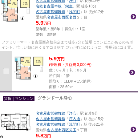
名古屋市営鶴舞線
「
浄心
」駅 徒歩12分
名鉄名古屋本線
「
栄生
」駅 徒歩18分
名古屋市営鶴舞線
「
浅間町
」駅 徒歩17分
愛知県
名古屋市西区
名西
２丁目
5.9
万円
築年数：築8年 ｜募集中：
1室
階数：3階建
ファミリーマート名古屋西高校前店まで徒歩2分と近場にコンビニがあるのもポ
イント。忙しい朝に遠くまでゴミ捨てに行かずに済むように、共用部にゴミ置き
場を備え付けております。こち...
5.9
万
円
(管理費・共益費 3,000円)
敷：0ヶ月｜礼：0ヶ月
所在階：1階
間取り：1LDK＋1S(納戸)
面積：28.60㎡
グランドール浄心
賃貸｜マンション
名古屋市営鶴舞線
「
浄心
」駅 徒歩9分
名古屋市営鶴舞線
「
庄内通
」駅 徒歩15分
名古屋市営鶴舞線
「
浅間町
」駅 徒歩21分
愛知県
名古屋市西区
児玉
１丁目
9.8
万円