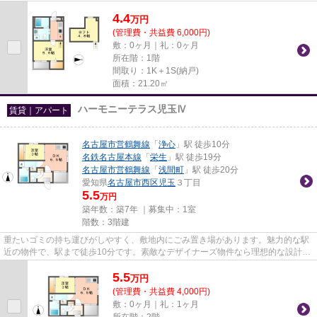
楽しめる、デザイナーズ物件...
4.4
万
円
(管理費・共益費 6,000円)
敷：0ヶ月｜礼：0ヶ月
所在階：1階
間取り：1K＋1S(納戸)
面積：21.20㎡
ハーモニーテラス児玉Ⅳ
賃貸｜アパート
名古屋市営鶴舞線
「
浄心
」駅 徒歩10分
名鉄名古屋本線
「
栄生
」駅 徒歩19分
名古屋市営鶴舞線
「
浅間町
」駅 徒歩20分
愛知県
名古屋市西区
児玉
３丁目
5.5
万円
築年数：築7年 ｜募集中：
1室
階数：3階建
重たいゴミの持ち運びがしやすく、敷地内にごみ置き場があります。魅力的な駅
近の物件で、駅まで徒歩10分です。素敵なデザイナーズ物件なら理想的な設計が
可能なので気になる方はご検...
5.5
万
円
(管理費・共益費 4,000円)
敷：0ヶ月｜礼：1ヶ月
所在階：2階