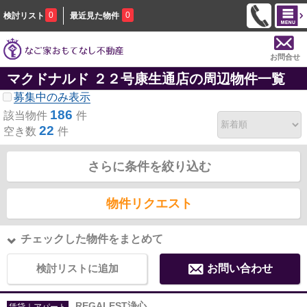
0
0
検討リスト
最近見た物件
お問合せ
マクドナルド ２２号康生通店の周辺物件一覧
募集中のみ表示
186
該当物件
件
22
空き数
件
さらに条件を絞り込む
物件リクエスト
チェックした物件をまとめて
検討リストに追加
お問い合わせ
REGALEST浄心
賃貸｜アパート