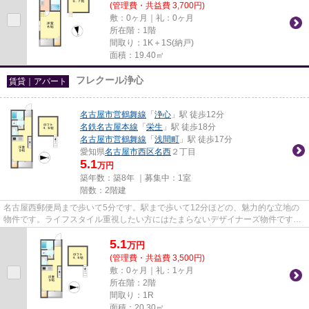
(管理費・共益費 3,700円)
敷：0ヶ月｜礼：0ヶ月
所在階：1階
間取り：1K＋1S(納戸)
面積：19.40㎡
フレクール浄心
賃貸｜アパート
名古屋市営鶴舞線
「
浄心
」駅 徒歩12分
名鉄名古屋本線
「
栄生
」駅 徒歩18分
名古屋市営鶴舞線
「
浅間町
」駅 徒歩17分
愛知県
名古屋市西区
名西
２丁目
5.1
万円
築年数：築8年 ｜募集中：
1室
階数：2階建
名古屋西郵便局まで歩いて5分です。駅まで歩いて12分ほどの、魅力的な立地の
物件です。ライフスタイル重視したい方にはたまらないデザイナーズ物件です。
「フレクール浄心」のここがイ...
5.1
万
円
(管理費・共益費 3,500円)
敷：0ヶ月｜礼：1ヶ月
所在階：2階
間取り：1R
面積：20.30㎡