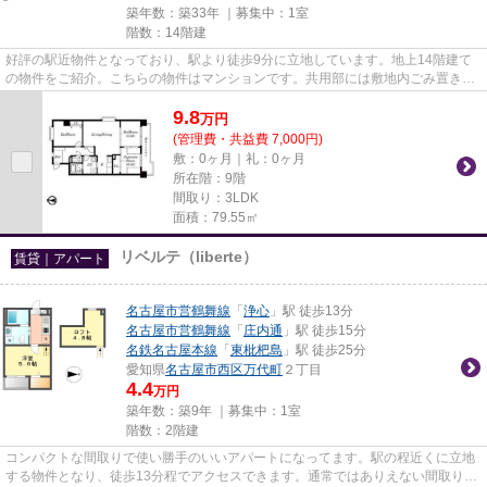
築年数：築33年 ｜募集中：
1室
階数：14階建
好評の駅近物件となっており、駅より徒歩9分に立地しています。地上14階建て
の物件をご紹介。こちらの物件はマンションです。共用部には敷地内ごみ置き
場・エレベータなどが備わってお...
9.8
万
円
(管理費・共益費 7,000円)
敷：0ヶ月｜礼：0ヶ月
所在階：9階
間取り：3LDK
面積：79.55㎡
リベルテ（liberte）
賃貸｜アパート
名古屋市営鶴舞線
「
浄心
」駅 徒歩13分
名古屋市営鶴舞線
「
庄内通
」駅 徒歩15分
名鉄名古屋本線
「
東枇杷島
」駅 徒歩25分
愛知県
名古屋市西区
万代町
２丁目
4.4
万円
築年数：築9年 ｜募集中：
1室
階数：2階建
コンパクトな間取りで使い勝手のいいアパートになってます。駅の程近くに立地
する物件となり、徒歩13分程でアクセスできます。通常ではありえない間取りも