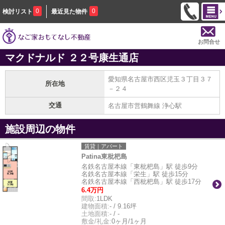
0
0
検討リスト
最近見た物件
お問合せ
マクドナルド ２２号康生通店
愛知県名古屋市西区児玉３丁目３７
所在地
－２４
交通
名古屋市営鶴舞線 浄心駅
施設周辺の物件
賃貸｜アパート
Patina東枇杷島
名鉄名古屋本線「東枇杷島」駅 徒歩9分
名鉄名古屋本線「栄生」駅 徒歩15分
名鉄名古屋本線「西枇杷島」駅 徒歩17分
6.4万円
間取:
1LDK
建物面積:
- / 9.16坪
土地面積:
- / -
敷金/礼金:
0ヶ月/1ヶ月