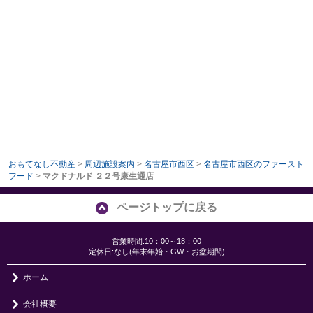
おもてなし不動産
>
周辺施設案内
>
名古屋市西区
>
名古屋市西区のファースト
フード
>
マクドナルド ２２号康生通店
ページトップに戻る
営業時間:10：00～18：00
定休日:なし(年末年始・GW・お盆期間)
ホーム
会社概要