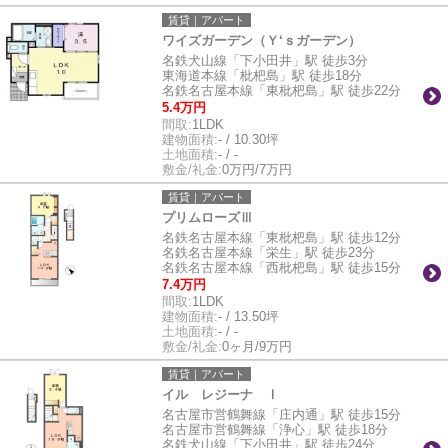
賃貸｜アパート
ワイズガーデン（Ｙ‘ｓガーデン）
名鉄犬山線「下小田井」駅 徒歩3分
東海道本線「枇杷島」駅 徒歩18分
名鉄名古屋本線「東枇杷島」駅 徒歩22分
5.4万円
間取:
1LDK
建物面積:
- / 10.30坪
土地面積:
- / -
敷金/礼金:
0万円/7万円
賃貸｜アパート
プリムローズⅢ
名鉄名古屋本線「東枇杷島」駅 徒歩12分
名鉄名古屋本線「栄生」駅 徒歩23分
名鉄名古屋本線「西枇杷島」駅 徒歩15分
7.4万円
間取:
1LDK
建物面積:
- / 13.50坪
土地面積:
- / -
敷金/礼金:
0ヶ月/9万円
賃貸｜アパート
イル レジーナ Ⅰ
名古屋市営鶴舞線「庄内通」駅 徒歩15分
名古屋市営鶴舞線「浄心」駅 徒歩18分
名鉄犬山線「下小田井」駅 徒歩24分