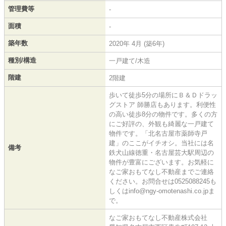
管理費等
-
面積
-
築年数
2020年 4月 (築6年)
種別/構造
一戸建て/木造
階建
2階建
歩いて徒歩5分の場所にＢ＆Ｄドラッ
グストア 師勝店もあります。利便性
の高い徒歩8分の物件です。多くの方
にご好評の、外観も綺麗な一戸建て
物件です。「北名古屋市薬師寺戸
建」のここがイチオシ。当社には名
備考
鉄犬山線徳重・名古屋芸大駅周辺の
物件が豊富にございます。お気軽に
なご家おもてなし不動産までご連絡
ください。お問合せは0525088245も
しくはinfo@ngy-omotenashi.co.jpま
で。
なご家おもてなし不動産株式会社