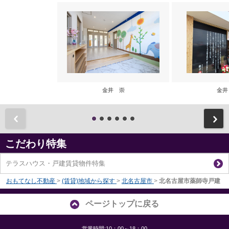
金井 崇
金井
前
こだわり特集
テラスハウス・戸建賃貸物件特集
おもてなし不動産
>
(賃貸)地域から探す
>
北名古屋市
>
北名古屋市薬師寺戸建
ページトップに戻る
営業時間:10：00～18：00