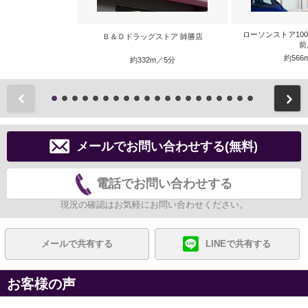
ローソンストア10
Ｂ＆Ｄドラッグストア 師勝店
前
約566
約332m／5分
前
メールでお問い合わせする(無料)
電話でお問い合わせする
現況の確認はお気軽にお問い合わせください。
メールで共有する
LINEで共有する
お客様の声