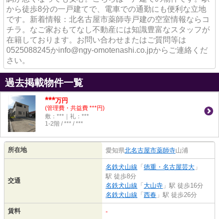
から徒歩8分の一戸建てで、電車での通勤にも便利な立地
です。新着情報：北名古屋市薬師寺戸建の空室情報ならコ
チラ。なご家おもてなし不動産には知識豊富なスタッフが
在籍しております。お問い合わせまたはご質問等は
0525088245かinfo@ngy-omotenashi.co.jpからご連絡くだ
さい。
過去掲載物件一覧
***
万円
(管理費・共益費 ***円)
敷：***｜礼：***
1-2階 / *** / ***
所在地
愛知県
北名古屋市
薬師寺
山浦
名鉄犬山線
「
徳重・名古屋芸大
」
駅 徒歩8分
交通
名鉄犬山線
「
大山寺
」駅 徒歩16分
名鉄犬山線
「
西春
」駅 徒歩26分
賃料
-