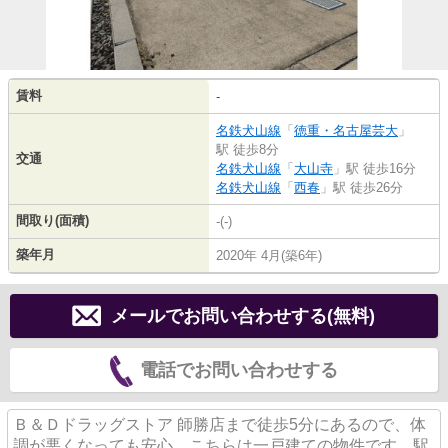
賃料
-
名鉄犬山線
「
徳重・名古屋芸大
」
駅 徒歩8分
交通
名鉄犬山線
「
大山寺
」駅 徒歩16分
名鉄犬山線
「
西春
」駅 徒歩26分
間取り(面積)
-(-)
築年月
2020年 4月(築6年)
メールでお問い合わせする(無料)
電話でお問い合わせする
Ｂ＆Ｄドラッグストア 師勝店まで徒歩5分にあるので、体
調が悪くなっても安心。こちらは一戸建ての物件です。駅