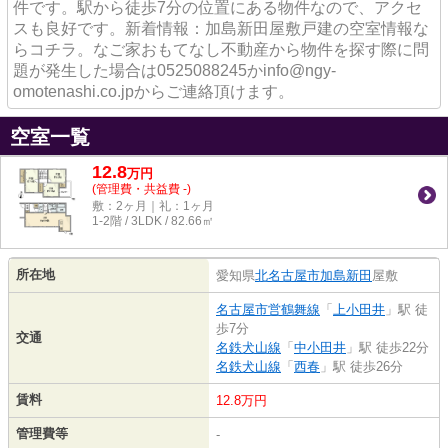
件です。駅から徒歩7分の位置にある物件なので、アクセ
スも良好です。新着情報：加島新田屋敷戸建の空室情報な
らコチラ。なご家おもてなし不動産から物件を探す際に問
題が発生した場合は0525088245かinfo@ngy-
omotenashi.co.jpからご連絡頂けます。
空室一覧
12.8
万
円
(管理費・共益費 -)
敷：2ヶ月｜礼：1ヶ月
1-2階 / 3LDK / 82.66㎡
所在地
愛知県
北名古屋市
加島新田
屋敷
名古屋市営鶴舞線
「
上小田井
」駅 徒
歩7分
交通
名鉄犬山線
「
中小田井
」駅 徒歩22分
名鉄犬山線
「
西春
」駅 徒歩26分
賃料
12.8万円
管理費等
-