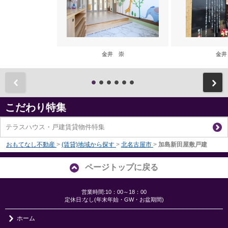
金井 崇
金井
前
こだわり特集
テラスハウス・戸建賃貸物件特集
おもてなし不動産
>
(賃貸)地域から探す
>
北名古屋市
>
加島新田屋敷戸建
ページトップに戻る
営業時間:10：00～18：00
定休日:なし(年末年始・GW・お盆期間)
ホーム