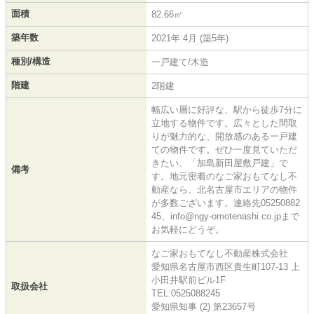
面積
82.66㎡
築年数
2021年 4月 (築5年)
種別/構造
一戸建て/木造
階建
2階建
幅広い層に好評な、駅から徒歩7分に
立地する物件です。広々とした間取
りが魅力的な、開放感のある一戸建
ての物件です。ぜひ一度見ていただ
きたい、「加島新田屋敷戸建」で
備考
す。地元密着のなご家おもてなし不
動産なら、北名古屋市エリアの物件
が多数ございます。連絡先05250882
45、info@ngy-omotenashi.co.jpまで
お気軽にどうぞ。
なご家おもてなし不動産株式会社
愛知県名古屋市西区貴生町107-13 上
小田井駅前ビル1F
取扱会社
TEL:0525088245
愛知県知事 (2) 第23657号