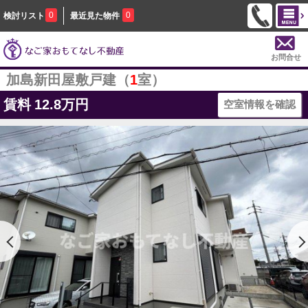
0
0
検討リスト
最近見た物件
お問合せ
加島新田屋敷戸建（
1
室）
賃料
12.8万円
空室情報を確認