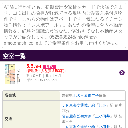
ATMに行かずとも、初期費用や家賃をカードで決済できま
す。ゴミ出しの負担が軽減できる敷地内ごみ置き場付き物
件です。こちらの物件はアパートです。気になるイチオシ
物件情報：「レスポアール」。あなたの希望に合う不動産
情報を、経験と知識の豊富ななご家おもてなし不動産スタ
ッフがご紹介します。0525088245/info@ngy-
omotenashi.co.jpまでご希望条件をお申し付けください。
空室一覧
5.5
万
円
NEW
(管理費・共益費 3,500円)
敷：0ヶ月｜礼：1ヶ月
2階 / 2LDK / 58.86㎡
所在地
愛知県
北名古屋市
二子
屋敷
ＪＲ東海交通城北線
「
比良
」駅 徒歩
23分
名古屋市営鶴舞線
「
上小田井
」駅 徒
交通
歩26分
ＪＲ東海交通城北線
「
小田井
」駅 徒