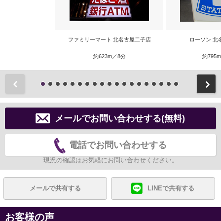
ファミリーマート 北名古屋二子店
ローソン 北
約623m／8分
約795
前
メールでお問い合わせする(無料)
電話でお問い合わせする
現況の確認はお気軽にお問い合わせください。
メールで共有する
LINEで共有する
お客様の声