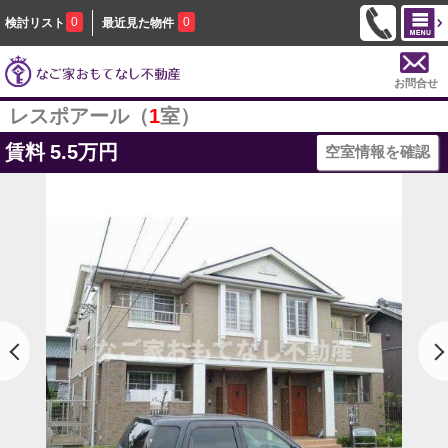
0
0
検討リスト
最近見た物件
お問合せ
レスポアール（
1
室）
賃料
5.5万円
空室情報を確認