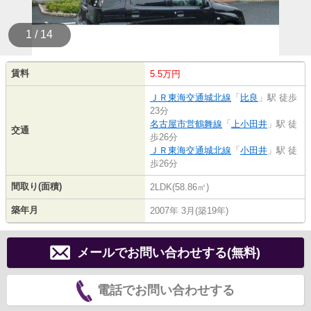
1 / 14
賃料
5.5万円
ＪＲ東海交通城北線
「
比良
」駅 徒歩
23分
名古屋市営鶴舞線
「
上小田井
」駅 徒
交通
歩26分
ＪＲ東海交通城北線
「
小田井
」駅 徒
歩26分
間取り(面積)
2LDK(58.86㎡)
築年月
2007年 3月(築19年)
メールでお問い合わせする(無料)
電話でお問い合わせする