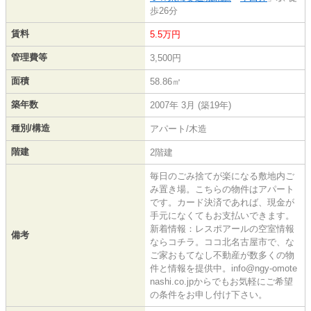
歩26分
賃料
5.5万円
管理費等
3,500円
面積
58.86㎡
築年数
2007年 3月 (築19年)
種別/構造
アパート/木造
階建
2階建
毎日のごみ捨てが楽になる敷地内ご
み置き場。こちらの物件はアパート
です。カード決済であれば、現金が
手元になくてもお支払いできます。
新着情報：レスポアールの空室情報
備考
ならコチラ。ココ北名古屋市で、な
ご家おもてなし不動産が数多くの物
件と情報を提供中。info@ngy-omote
nashi.co.jpからでもお気軽にご希望
の条件をお申し付け下さい。