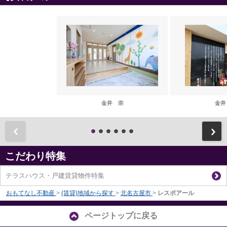
金井 崇
金井
前
こだわり特集
テラスハウス・戸建賃貸物件特集
おもてなし不動産
>
(賃貸)地域から探す
>
北名古屋市
>
レスポアール
ページトップに戻る