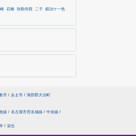
崎
石橋
弥勒寺西
二子
鍜治ケ一色
倉市
/
あま市
/
海部郡大治町
牧線
/
名古屋市営名城線
/
中央線
/
井
/
栄生