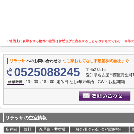
※地図上に表示される物件の位置は付近住所に所在することを表すものであり、実際
リラッサ
へのお問い合わせは
なご家おもてなし不動産株式会社まで
0525088245
〒452-0816
愛知県名古屋市西区貴生町10
10：00～18：00 定休日:なし(年末年始・GW・お盆期間)
リラッサ
の空室情報
所在階
賃料
管理費・共益費
敷金/礼金/保証金/償却/敷引