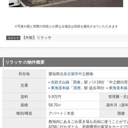
※写真や図と実際の現状とが異なる場合は現状を優先させていただきます
【外観】リラッサ
コメント
リラッサ
の物件概要
所在地
愛知県
北名古屋市
中之郷
南
名鉄犬山線
「
西春
」駅 バス19分 「中之郷出荷
交通
東海道本線
「
清洲
」駅 徒歩36分
東海道本線
賃料
5.9万円
管理費・共
面積
58.70㎡
築年月（築
種別/構造
アパート / 木造
階建
敷地内にあるごみ置き場も自由に使うことがで
ATMに行かずとも、初期費用や家賃をカード