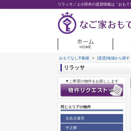
リラッサ／上小田井の賃貸情報は「おもて
おもてなし不動産
>
(賃貸)地域から探す
リラッサ
▼ご希望の物件をお探しします
同じエリアの物件
北名古屋市
中之郷