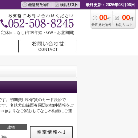
最終更新：2026年08月06日
00
00
件
件
最近見た物件
検討リスト
定休日：なし(年末年始・GW・お盆期間)
です。初期費用や家賃のカード決済で、
です。名鉄犬山線西春周辺の物件情報をご
shi.co.jpよりなご家おもてなし不動産にご連
建物
空室情報へ
13年