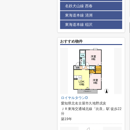
名鉄犬山線 西春
東海道本線 清洲
東海道本線 稲沢
おすすめ物件
ロイヤルタウンD
愛知県北名古屋市久地野戌亥
ＪＲ東海交通城北線「比良」駅 徒歩22
分
築19年