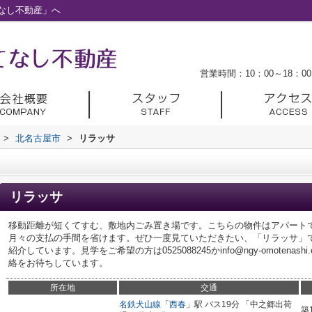
なし不動産」へ
営業時間：10：00～18：00
>
北名古屋市
>
リラッサ
リラッサ
移動距離が短くてすむ、敷地内ごみ置き場です。こちらの物件はアパート
月々の支払の手間を省けます。ぜひ一度見ていただきたい、「リラッサ」
紹介しています。見学をご希望の方は0525088245かinfo@ngy-omotena
絡をお待ちしています。
所在地
交通
名鉄犬山線
「
西春
」駅 バス19分 「中之郷出荷
築