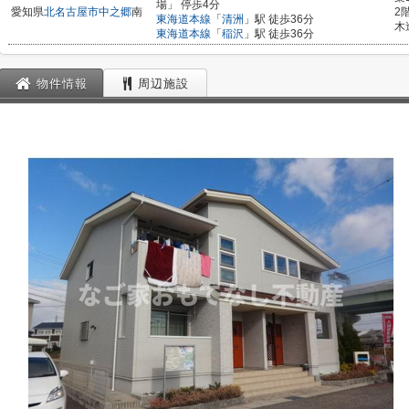
場」 停歩4分
愛知県
北名古屋市
中之郷
南
2
東海道本線
「
清洲
」駅 徒歩36分
木
東海道本線
「
稲沢
」駅 徒歩36分
物件情報
周辺施設