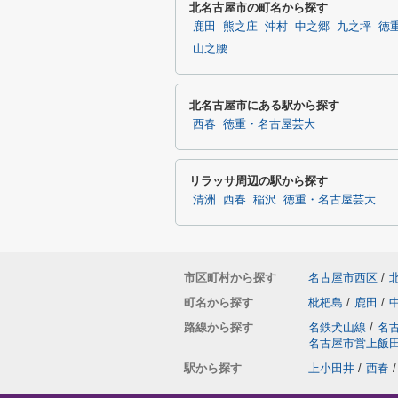
北名古屋市の町名から探す
鹿田
熊之庄
沖村
中之郷
九之坪
徳
山之腰
北名古屋市にある駅から探す
西春
徳重・名古屋芸大
リラッサ周辺の駅から探す
清洲
西春
稲沢
徳重・名古屋芸大
市区町村から探す
名古屋市西区
/
町名から探す
枇杷島
/
鹿田
/
路線から探す
名鉄犬山線
/
名
名古屋市営上飯
駅から探す
上小田井
/
西春
/