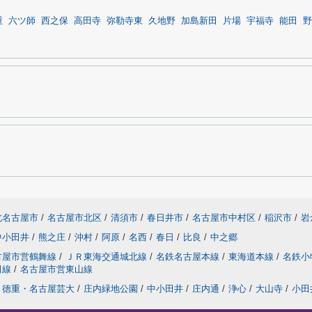
重
六ツ師
西之保
高田寺
弥勒寺東
久地野
加島新田
片場
宇福寺
能田
野
北名古屋市
/
名古屋市北区
/
清須市
/
春日井市
/
名古屋市中村区
/
稲沢市
/
岩
中小田井
/
熊之庄
/
沖村
/
阿原
/
名西
/
春日
/
比良
/
中之郷
古屋市営鶴舞線
/
ＪＲ東海交通城北線
/
名鉄名古屋本線
/
東海道本線
/
名鉄小
田線
/
名古屋市営東山線
徳重・名古屋芸大
/
庄内緑地公園
/
中小田井
/
庄内通
/
浄心
/
大山寺
/
小田