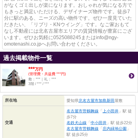
がなくゴミ出しが楽になります。おしゃれが気になる方で
もきっと満足いただける、デザイナーズ物件です。徒歩7
分に駅のある、ニーズの高い物件です。ぜひ一度見ていた
だきたい、「リブリ・KNウイング」です。なご家おもて
なし不動産には北名古屋市エリアの賃貸情報が豊富にござ
います。ぜひお気軽に0525088245またはinfo@ngy-
omotenashi.co.jpへお問い合わせください。
過去掲載物件一覧
***
万円
(管理費・共益費 ***円)
敷：***｜礼：***
3階 / *** / ***
所在地
愛知県
北名古屋市
加島新田
屋敷
名古屋市営鶴舞線
「
上小田井
」駅 徒
歩7分
交通
名鉄犬山線
「
中小田井
」駅 徒歩22分
名古屋市営鶴舞線
「
庄内緑地公園
」
駅 徒歩25分