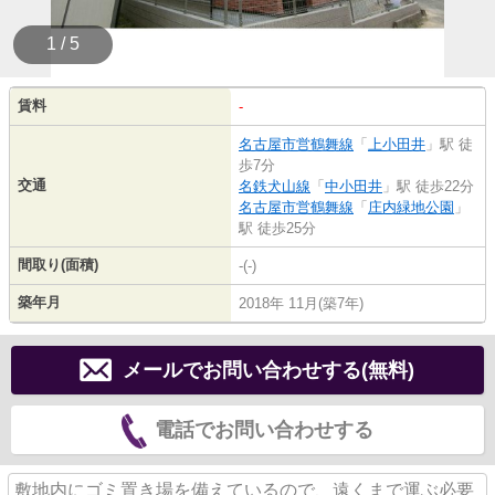
1 / 5
賃料
-
名古屋市営鶴舞線
「
上小田井
」駅 徒
歩7分
交通
名鉄犬山線
「
中小田井
」駅 徒歩22分
名古屋市営鶴舞線
「
庄内緑地公園
」
駅 徒歩25分
間取り(面積)
-(-)
築年月
2018年 11月(築7年)
メールでお問い合わせする(無料)
電話でお問い合わせする
敷地内にゴミ置き場を備えているので、遠くまで運ぶ必要