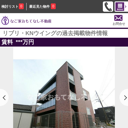
0
0
検討リスト
最近見た物件
お問合せ
リブリ・KNウイングの過去掲載物件情報
賃料
***
万円