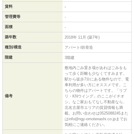
賃料
-
管理費等
-
面積
-
築年数
2018年 11月 (築7年)
種別/構造
アパート/鉄骨造
階建
3階建
敷地内ごみ置き場があればごみをも
って歩く距離も少なくてすみます。
駅から徒歩7分にある物件なので、電
車利用が多い方にオススメです。こ
ちらの物件はアパートです。「リブ
備考
リ・KNウイング」のここがイチオ
シ。なご家おもてなし不動産なら、
北名古屋市エリアの賃貸情報も満
載。お問い合わせは0525088245また
はinfo@ngy-omotenashi.co.jpまでお
気軽にご連絡ください。