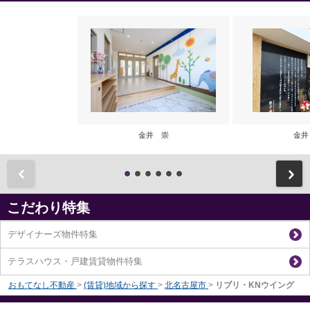
金井 崇
金井
前
こだわり特集
デザイナーズ物件特集
テラスハウス・戸建賃貸物件特集
おもてなし不動産
>
(賃貸)地域から探す
>
北名古屋市
>
リブリ・KNウイング