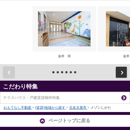
金井 崇
金井
前
こだわり特集
テラスハウス・戸建賃貸物件特集
おもてなし不動産
>
(賃貸)地域から探す
>
北名古屋市
>
メゾンしかた
ページトップに戻る