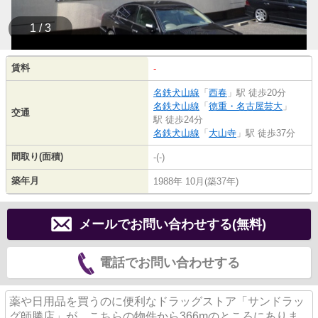
1 / 3
賃料
-
名鉄犬山線
「
西春
」駅 徒歩20分
名鉄犬山線
「
徳重・名古屋芸大
」
交通
駅 徒歩24分
名鉄犬山線
「
大山寺
」駅 徒歩37分
間取り(面積)
-(-)
築年月
1988年 10月(築37年)
メールでお問い合わせする(無料)
電話でお問い合わせする
薬や日用品を買うのに便利なドラッグストア「サンドラッ
グ師勝店」が、こちらの物件から366mのところにありま