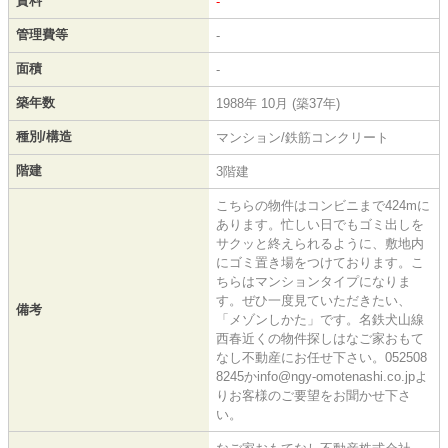
賃料
-
管理費等
-
面積
-
築年数
1988年 10月 (築37年)
種別/構造
マンション/鉄筋コンクリート
階建
3階建
こちらの物件はコンビニまで424mに
あります。忙しい日でもゴミ出しを
サクッと終えられるように、敷地内
にゴミ置き場をつけております。こ
ちらはマンションタイプになりま
す。ぜひ一度見ていただきたい、
備考
「メゾンしかた」です。名鉄犬山線
西春近くの物件探しはなご家おもて
なし不動産にお任せ下さい。052508
8245かinfo@ngy-omotenashi.co.jpよ
りお客様のご要望をお聞かせ下さ
い。