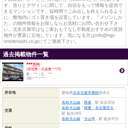
す。造りとデザインに関して、自信をもって情報を提供で
きるマンションです。短時間でごみ出しを終えられるよう
に、敷地内にゴミ置き場を設置しています。「メゾンしか
た」の物件情報をお探しならお気軽にお問い合わせ下さ
い。北名古屋市はなご家おもてなし不動産おすすめの賃貸
物件が豊富に立地しています。気になる方はinfo@ngy-
omotenashi.co.jpにてご連絡下さい。
過去掲載物件一覧
***
万円
(管理費・共益費 ***円)
敷：***｜礼：***
3階 / *** / ***
所在地
愛知県
北名古屋市
鹿田
西赤土
名鉄犬山線
「
西春
」駅 徒歩20分
名鉄犬山線
「
徳重・名古屋芸大
」
交通
駅 徒歩24分
名鉄犬山線
「
大山寺
」駅 徒歩37分