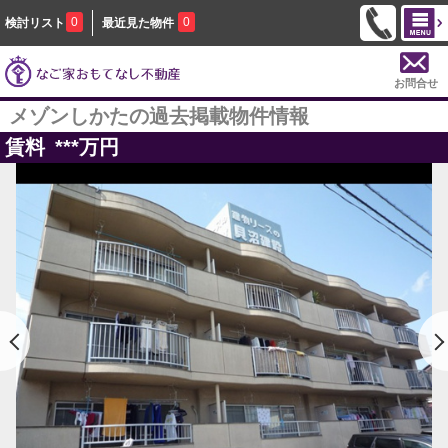
0
0
検討リスト
最近見た物件
お問合せ
メゾンしかたの過去掲載物件情報
賃料
***
万円