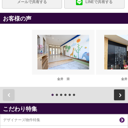
メールで共有する
LINEで共有する
お客様の声
金井 崇
金井
前
こだわり特集
デザイナーズ物件特集