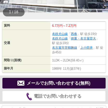
1 / 18
賃料
6.7万円～7.2万円
名鉄犬山線
「
西春
」駅 徒歩19分
名鉄犬山線
「
徳重・名古屋芸大
」
交通
駅 徒歩19分
名古屋市営鶴舞線
「
上小田井
」駅 徒
歩45分
間取り(面積)
1LDK～2LDK(59.40㎡)
築年月
1988年 11月(築37年)
メールでお問い合わせする(無料)
電話でお問い合わせする