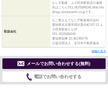
なし不動産 上小田井駅前店の連絡
先はこちらTEL;0525088245,Mail;info
@ngy-omotenashi.co.jpです。
なご家おもてなし不動産株式会社
愛知県名古屋市西区貴生町107-13 上
小田井駅前ビル1F
取扱会社
TEL:0525088245
愛知県知事 (2) 第23657号
公益社団法人 全日本不動産協会
情報の見方
メールでお問い合わせする(無料)
電話でお問い合わせする