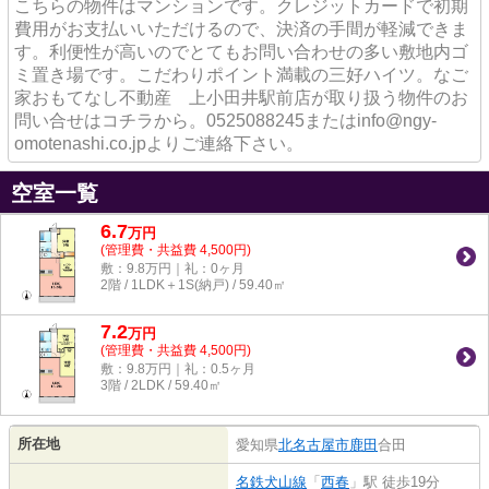
こちらの物件はマンションです。クレジットカードで初期
費用がお支払いいただけるので、決済の手間が軽減できま
す。利便性が高いのでとてもお問い合わせの多い敷地内ゴ
ミ置き場です。こだわりポイント満載の三好ハイツ。なご
家おもてなし不動産 上小田井駅前店が取り扱う物件のお
問い合せはコチラから。0525088245またはinfo@ngy-
omotenashi.co.jpよりご連絡下さい。
空室一覧
6.7
万
円
(管理費・共益費 4,500円)
敷：9.8万円｜礼：0ヶ月
2階 / 1LDK＋1S(納戸) / 59.40㎡
7.2
万
円
(管理費・共益費 4,500円)
敷：9.8万円｜礼：0.5ヶ月
3階 / 2LDK / 59.40㎡
所在地
愛知県
北名古屋市
鹿田
合田
名鉄犬山線
「
西春
」駅 徒歩19分