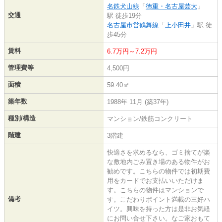
名鉄犬山線
「
徳重・名古屋芸大
」
交通
駅 徒歩19分
名古屋市営鶴舞線
「
上小田井
」駅 徒
歩45分
賃料
6.7万円～7.2万円
管理費等
4,500円
面積
59.40㎡
築年数
1988年 11月 (築37年)
種別/構造
マンション/鉄筋コンクリート
階建
3階建
快適さを求めるなら、ゴミ捨てが楽
な敷地内ごみ置き場のある物件がお
勧めです。こちらの物件では初期費
用をカードでお支払いいただけま
す。こちらの物件はマンションで
備考
す。こだわりポイント満載の三好ハ
イツ。興味を持った方は是非お気軽
にお問い合せ下さい。なご家おもて