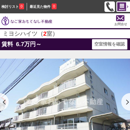
0
0
検討リスト
最近見た物件
お問合せ
ミヨシハイツ（
2
室）
賃料
6.7
万円～
空室情報を確認