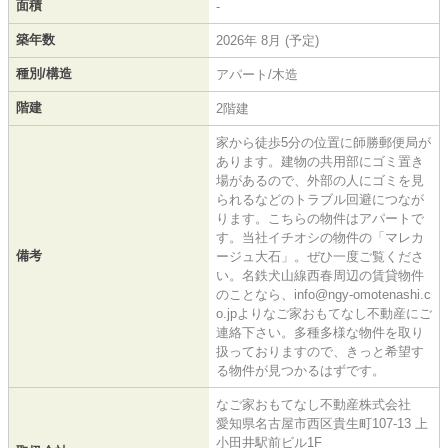
面積
-
築年数
2026年 8月 (予定)
種別/構造
アパート/木造
階建
2階建
家から徒歩5分の位置に師勝郵便局が
あります。建物の共用部にゴミ置き
場があるので、外部の人にゴミを見
られるなどのトラブル回避につなが
ります。こちらの物件はアパートで
す。当社イチオシの物件の「マレカ
備考
ージュ大石」。ぜひ一度ご覧くださ
い。名鉄犬山線西春周辺の賃貸物件
のことなら、info@ngy-omotenashi.c
o.jpよりなご家おもてなし不動産にご
連絡下さい。多種多様な物件を取り
扱っておりますので、きっと希望す
る物件が見つかるはずです。
なご家おもてなし不動産株式会社
愛知県名古屋市西区貴生町107-13 上
小田井駅前ビル1F