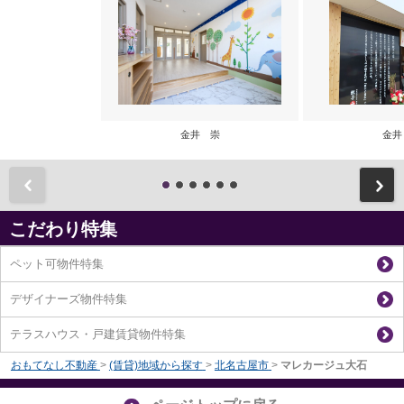
金井 崇
金井
前
こだわり特集
ペット可物件特集
デザイナーズ物件特集
テラスハウス・戸建賃貸物件特集
おもてなし不動産
>
(賃貸)地域から探す
>
北名古屋市
>
マレカージュ大石