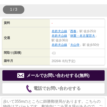
1 / 3
賃料
-
名鉄犬山線
「
西春
」駅 徒歩25分
名鉄犬山線
「
徳重・名古屋芸大
」
交通
駅 徒歩36分
名鉄犬山線
「
大山寺
」駅 徒歩50分
間取り(面積)
-(-)
築年月
2026年 8月(予定)
メールでお問い合わせする(無料)
電話でお問い合わせする
歩いて355mのところに師勝郵便局があります。こちらの
物件はアパートです。敷地内にごみ置き場があるので、ご