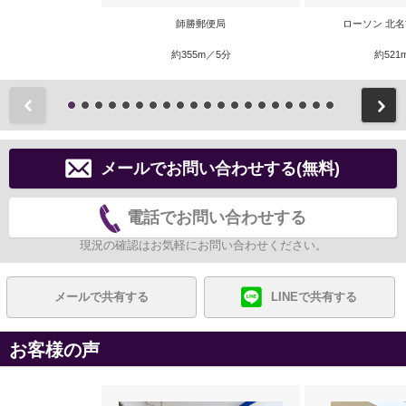
師勝郵便局
ローソン 北
約355m／5分
約521
前
メールでお問い合わせする(無料)
電話でお問い合わせする
現況の確認はお気軽にお問い合わせください。
メールで共有する
LINEで共有する
お客様の声