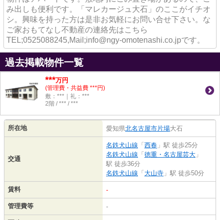
み出しも便利です。「マレカージュ大石」のここがイチオ
シ。興味を持った方は是非お気軽にお問い合せ下さい。な
ご家おもてなし不動産の連絡先はこちら
TEL;0525088245,Mail;info@ngy-omotenashi.co.jpです。
過去掲載物件一覧
***
万円
(管理費・共益費 ***円)
敷：***｜礼：***
2階 / *** / ***
所在地
愛知県
北名古屋市
片場
大石
名鉄犬山線
「
西春
」駅 徒歩25分
名鉄犬山線
「
徳重・名古屋芸大
」
交通
駅 徒歩36分
名鉄犬山線
「
大山寺
」駅 徒歩50分
賃料
-
管理費等
-