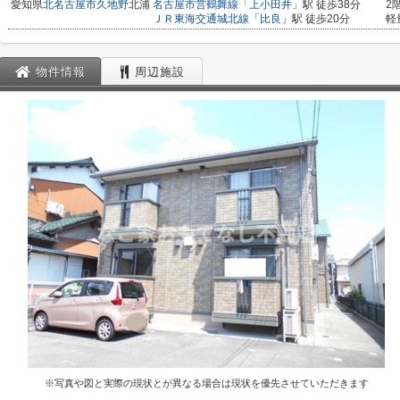
愛知県
北名古屋市
久地野
北浦
名古屋市営鶴舞線
「
上小田井
」駅 徒歩38分
2
ＪＲ東海交通城北線
「
比良
」駅 徒歩20分
軽
物件情報
周辺施設
※写真や図と実際の現状とが異なる場合は現状を優先させていただきます