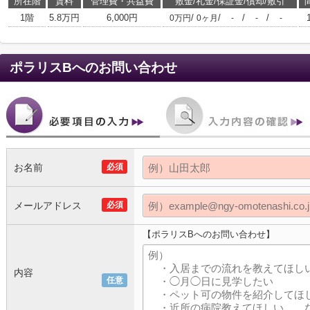
所在階
賃料
管理費・共益費
敷金/礼金/保証金/償却/敷引
1階
5.8万円
6,000円
/
/
/
/
0万円
0ヶ月
-
-
-
ポラリスB
へのお問い合わせ
お名前
必須
メールアドレス
必須
【ポラリスBへのお問い合わせ】
内容
任意