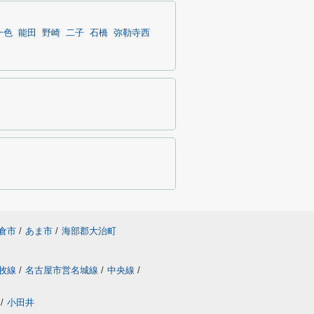
一色
能田
野崎
二子
石橋
弥勒寺西
倉市
/
あま市
/
海部郡大治町
牧線
/
名古屋市営名城線
/
中央線
/
/
小田井