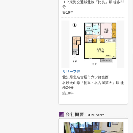
ＪＲ東海交通城北線「比良」駅 徒歩22
分
築19年
リリーフ佳
愛知県北名古屋市六ツ師宮西
名鉄犬山線「徳重・名古屋芸大」駅 徒
歩24分
築10年