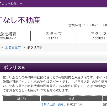
てなし不動産」へ
営業時間：10：00～18：00
>
北名古屋市
>
ポラリスB
ポラリスB
忙しいあなたの時間を有効的に使えるのが敷地内ごみ置き場です。ポイン
決済が可能です。こちらの物件はアパートです。「ポラリスB」の物件情
い。北名古屋市の名鉄犬山線西春周辺にある物件に関することはinfo@ngy-omo
ご家おもてなし不動産がいつでも対応致します。
所在地
交通
名鉄犬山線
「
西春
」駅 徒歩35分
築