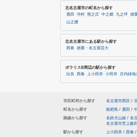
北名古屋市の町名から探す
鹿田
沖村
熊之庄
中之郷
九之坪
徳
山之腰
北名古屋市にある駅から探す
西春
徳重・名古屋芸大
ポラリスB周辺の駅から探す
比良
西春
上小田井
小田井
庄内緑地
市区町村から探す
名古屋市西区
/
町名から探す
枇杷島
/
鹿田
/
路線から探す
名鉄犬山線
/
名
名古屋市営上飯
駅から探す
上小田井
/
西春
/