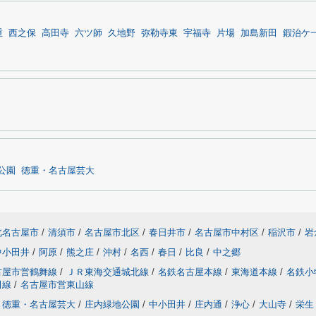
重
西之保
高田寺
六ツ師
久地野
弥勒寺東
宇福寺
片場
加島新田
鍜治ケ
公園
徳重・名古屋芸大
北名古屋市
/
清須市
/
名古屋市北区
/
春日井市
/
名古屋市中村区
/
稲沢市
/
岩
中小田井
/
阿原
/
熊之庄
/
沖村
/
名西
/
春日
/
比良
/
中之郷
古屋市営鶴舞線
/
ＪＲ東海交通城北線
/
名鉄名古屋本線
/
東海道本線
/
名鉄小
田線
/
名古屋市営東山線
徳重・名古屋芸大
/
庄内緑地公園
/
中小田井
/
庄内通
/
浄心
/
大山寺
/
栄生