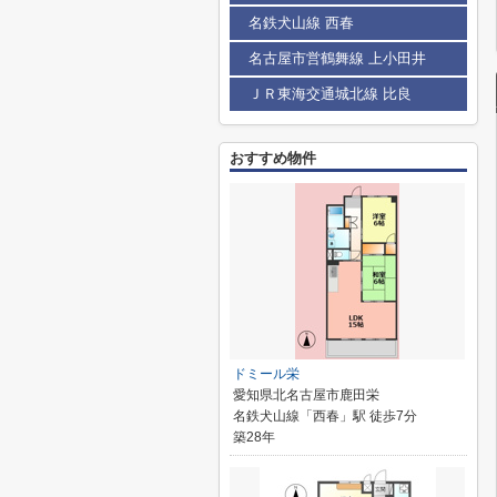
名鉄犬山線 西春
名古屋市営鶴舞線 上小田井
ＪＲ東海交通城北線 比良
おすすめ物件
ドミール栄
愛知県北名古屋市鹿田栄
名鉄犬山線「西春」駅 徒歩7分
築28年