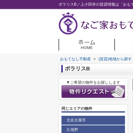
ポラリスB／上小田井の賃貸情報は「おも
おもてなし不動産
>
(賃貸)地域から探す
ポラリスB
▼ご希望の物件をお探しします
同じエリアの物件
北名古屋市
久地野