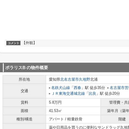
【外観】
コメント
ポラリスB
の物件概要
所在地
愛知県
北名古屋市
久地野
北浦
名鉄犬山線
「
西春
」駅 徒歩35分
名古屋市営
交通
ＪＲ東海交通城北線
「
比良
」駅 徒歩20分
賃料
5.8万円
管理費・共
面積
41.53㎡
築年月（築
種別/構造
アパート / 軽量鉄骨
階建
薬や日用品を買うのに便利なサンドラッグ久地野