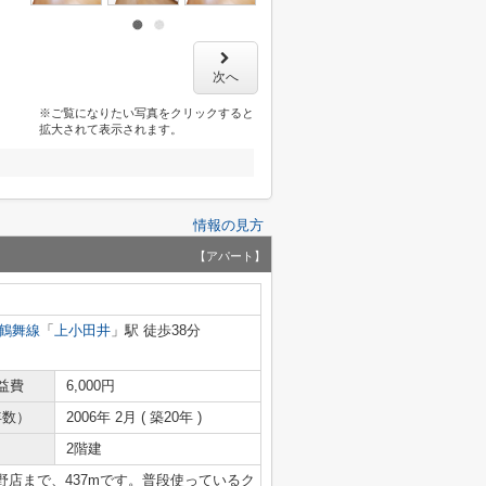
次へ
※ご覧になりたい写真をクリックすると
拡大されて表示されます。
情報の見方
【アパート】
鶴舞線
「
上小田井
」駅 徒歩38分
益費
6,000円
年数）
2006年 2月 ( 築20年 )
2階建
店まで、437mです。普段使っているク