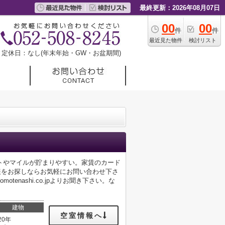
最終更新：2026年08月07日
00
00
件
件
最近見た物件
検討リスト
定休日：なし(年末年始・GW・お盆期間)
トやマイルが貯まりやすい。家賃のカード
報をお探しならお気軽にお問い合わせ下さ
tenashi.co.jpよりお聞き下さい。な
建物
空室情報へ
20年