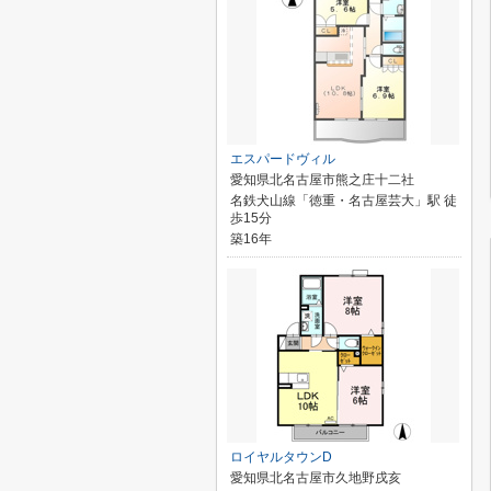
エスパードヴィル
愛知県北名古屋市熊之庄十二社
名鉄犬山線「徳重・名古屋芸大」駅 徒
歩15分
築16年
ロイヤルタウンD
愛知県北名古屋市久地野戌亥