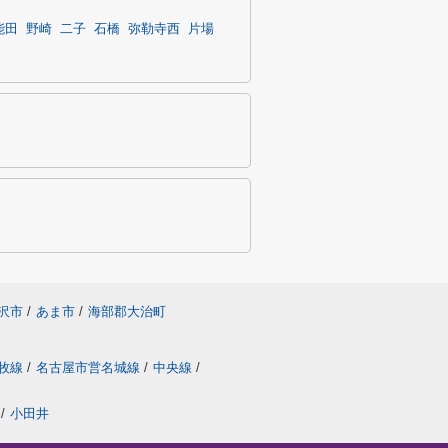
能田
野崎
二子
石橋
弥勒寺西
片場
沢市
/
あま市
/
海部郡大治町
牧線
/
名古屋市営名城線
/
中央線
/
/
小田井