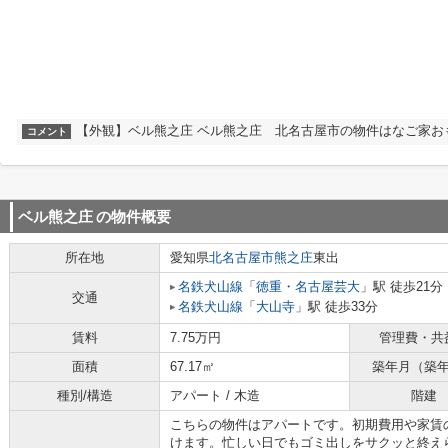
【外観】ベル熊之庄 ベル熊之庄 北名古屋市の物件はなご家お
コメント
ベル熊之庄
の物件概要
所在地
愛知県
北名古屋市
熊之庄
東出
名鉄犬山線
「
徳重・名古屋芸大
」駅 徒歩21分
交通
名鉄犬山線
「
大山寺
」駅 徒歩33分
賃料
7.75万円
管理費・共
面積
67.17㎡
築年月（築
種別/構造
アパート / 木造
階建
こちらの物件はアパートです。初期費用や家賃
けます。忙しい日でもゴミ出しをサクッと終え