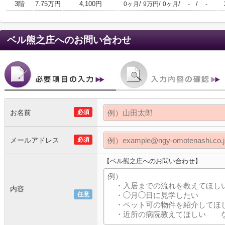
3階
7.75万円
4,100円
/
/
/
/
0ヶ月
9万円
0ヶ月
-
-
ベル熊之庄
へのお問い合わせ
お名前
必須
メールアドレス
必須
【ベル熊之庄へのお問い合わせ】
内容
任意