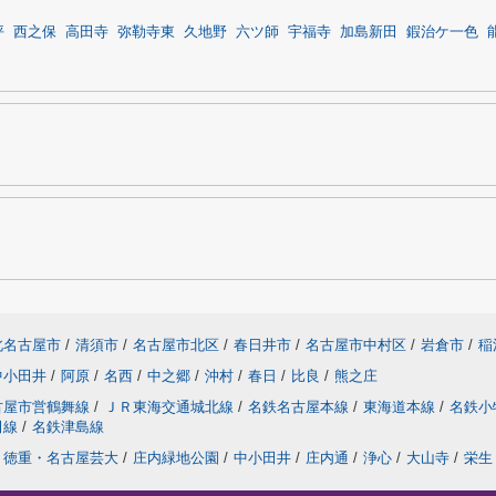
坪
西之保
高田寺
弥勒寺東
久地野
六ツ師
宇福寺
加島新田
鍜治ケ一色
北名古屋市
/
清須市
/
名古屋市北区
/
春日井市
/
名古屋市中村区
/
岩倉市
/
稲
中小田井
/
阿原
/
名西
/
中之郷
/
沖村
/
春日
/
比良
/
熊之庄
古屋市営鶴舞線
/
ＪＲ東海交通城北線
/
名鉄名古屋本線
/
東海道本線
/
名鉄小
田線
/
名鉄津島線
徳重・名古屋芸大
/
庄内緑地公園
/
中小田井
/
庄内通
/
浄心
/
大山寺
/
栄生