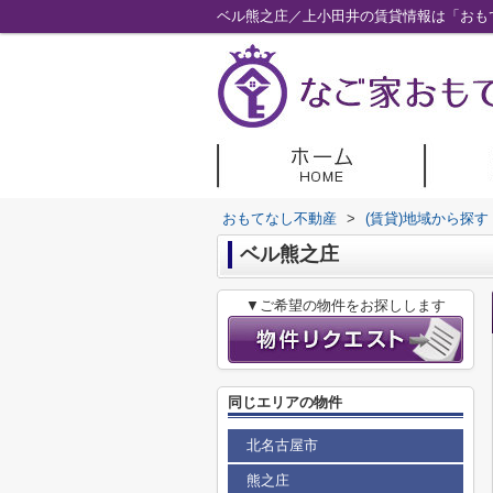
ベル熊之庄／上小田井の賃貸情報は「おも
おもてなし不動産
>
(賃貸)地域から探す
ベル熊之庄
▼ご希望の物件をお探しします
同じエリアの物件
北名古屋市
熊之庄