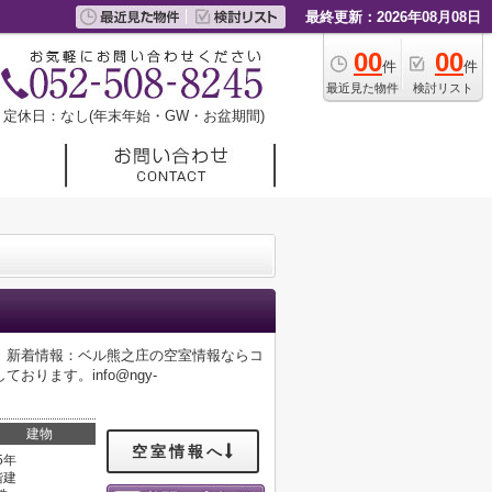
最終更新：2026年08月08日
00
00
件
件
最近見た物件
検討リスト
定休日：なし(年末年始・GW・お盆期間)
。新着情報：ベル熊之庄の空室情報ならコ
ります。info@ngy-
建物
空室情報へ
5年
階建