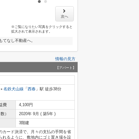
次へ
※ご覧になりたい写真をクリックすると
拡大されて表示されます。
もてなし不動産へ。
情報の見方
【アパート】
名鉄犬山線
「
西春
」駅 徒歩38分
益費
4,100円
年数）
2020年 9月 ( 築5年 )
3階建
のカード決済で、月々の支払の手間を省
られるように、敷地内にゴミ置き場を設