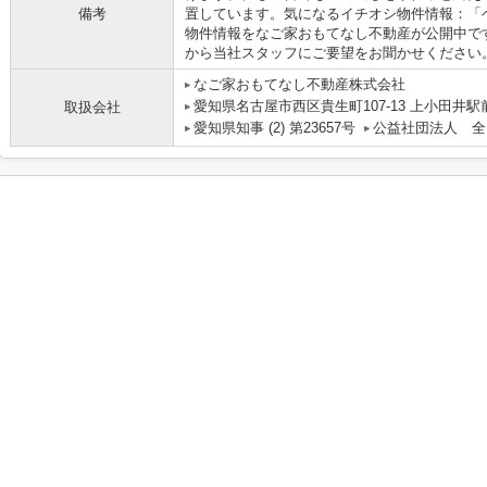
備考
置しています。気になるイチオシ物件情報：「
物件情報をなご家おもてなし不動産が公開中です。まずは、i
から当社スタッフにご要望をお聞かせください
なご家おもてなし不動産株式会社
愛知県名古屋市西区貴生町107-13 上小田井駅
取扱会社
愛知県知事 (2) 第23657号
公益社団法人 全