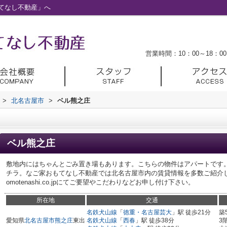
てなし不動産」へ
営業時間：10：00～18：00
>
北名古屋市
>
ベル熊之庄
ベル熊之庄
敷地内にはちゃんとごみ置き場もあります。こちらの物件はアパートです
チラ。なご家おもてなし不動産では北名古屋市内の賃貸情報を多数ご紹介してお
omotenashi.co.jpにてご要望やこだわりなどお申し付け下さい。
所在地
交通
名鉄犬山線
「
徳重・名古屋芸大
」駅 徒歩21分
築
愛知県
北名古屋市
熊之庄
東出
名鉄犬山線
「
西春
」駅 徒歩38分
3