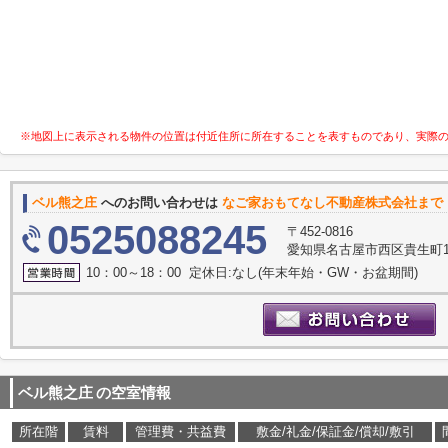
※地図上に表示される物件の位置は付近住所に所在することを表すものであり、実際
ベル熊之庄
へのお問い合わせは
なご家おもてなし不動産株式会社まで
0525088245
〒452-0816
愛知県名古屋市西区貴生町10
10：00～18：00 定休日:なし(年末年始・GW・お盆期間)
ベル熊之庄
の空室情報
所在階
賃料
管理費・共益費
敷金/礼金/保証金/償却/敷引