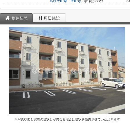
名鉄犬山線
「
大山寺
」駅 徒歩33分
木
物件情報
周辺施設
※写真や図と実際の現状とが異なる場合は現状を優先させていただきます