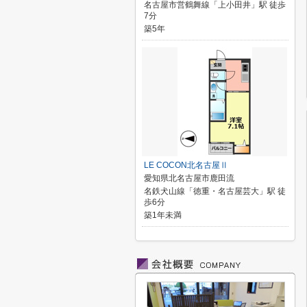
名古屋市営鶴舞線「上小田井」駅 徒歩
7分
築5年
LE COCON北名古屋Ⅱ
愛知県北名古屋市鹿田流
名鉄犬山線「徳重・名古屋芸大」駅 徒
歩6分
築1年未満