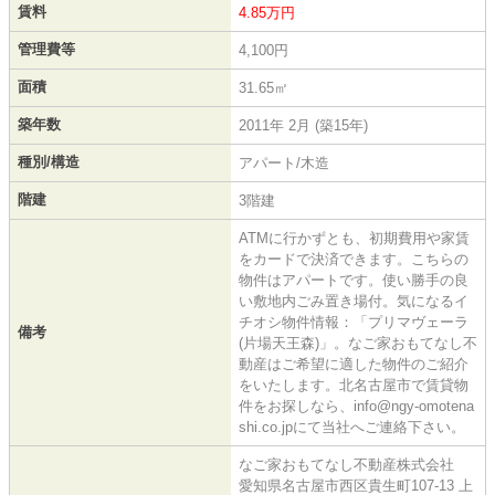
賃料
4.85万円
管理費等
4,100円
面積
31.65㎡
築年数
2011年 2月 (築15年)
種別/構造
アパート/木造
階建
3階建
ATMに行かずとも、初期費用や家賃
をカードで決済できます。こちらの
物件はアパートです。使い勝手の良
い敷地内ごみ置き場付。気になるイ
チオシ物件情報：「プリマヴェーラ
備考
(片場天王森)」。なご家おもてなし不
動産はご希望に適した物件のご紹介
をいたします。北名古屋市で賃貸物
件をお探しなら、info@ngy-omotena
shi.co.jpにて当社へご連絡下さい。
なご家おもてなし不動産株式会社
愛知県名古屋市西区貴生町107-13 上