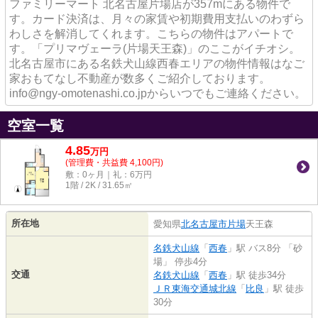
ファミリーマート 北名古屋片場店が357mにある物件で
す。カード決済は、月々の家賃や初期費用支払いのわずら
わしさを解消してくれます。こちらの物件はアパートで
す。「プリマヴェーラ(片場天王森)」のここがイチオシ。
北名古屋市にある名鉄犬山線西春エリアの物件情報はなご
家おもてなし不動産が数多くご紹介しております。
info@ngy-omotenashi.co.jpからいつでもご連絡ください。
空室一覧
4.85
万
円
(管理費・共益費 4,100円)
敷：0ヶ月｜礼：6万円
1階 / 2K / 31.65㎡
所在地
愛知県
北名古屋市
片場
天王森
名鉄犬山線
「
西春
」駅 バス8分 「砂
場」 停歩4分
交通
名鉄犬山線
「
西春
」駅 徒歩34分
ＪＲ東海交通城北線
「
比良
」駅 徒歩
30分