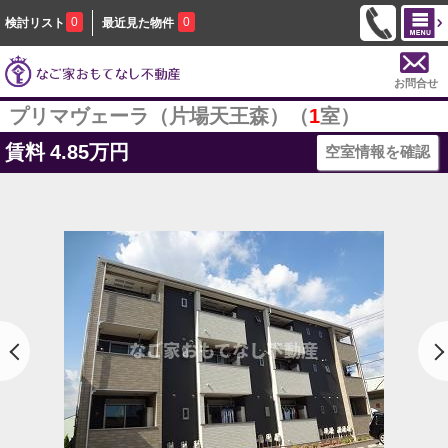
0
0
検討リスト
最近見た物件
お問合せ
プリマヴェーラ（片場天王森）（
1
室）
賃料
4.85万円
空室情報を確認