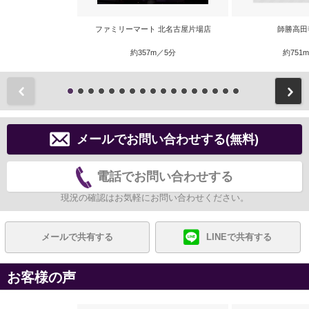
ファミリーマート 北名古屋片場店
師勝高田
約357m／5分
約751
前
メールでお問い合わせする(無料)
電話でお問い合わせする
現況の確認はお気軽にお問い合わせください。
メールで共有する
LINEで共有する
お客様の声