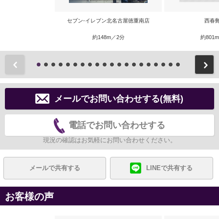
セブン-イレブン北名古屋徳重南店
西春
約148m／2分
約801
前
メールでお問い合わせする(無料)
電話でお問い合わせする
現況の確認はお気軽にお問い合わせください。
メールで共有する
LINEで共有する
お客様の声