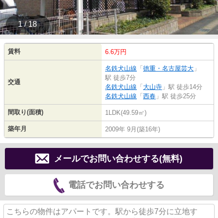
1 / 18
賃料
6.6万円
名鉄犬山線
「
徳重・名古屋芸大
」
駅 徒歩7分
交通
名鉄犬山線
「
大山寺
」駅 徒歩14分
名鉄犬山線
「
西春
」駅 徒歩25分
間取り(面積)
1LDK(49.59㎡)
築年月
2009年 9月(築16年)
メールでお問い合わせする(無料)
電話でお問い合わせする
こちらの物件はアパートです。駅から徒歩7分に立地す