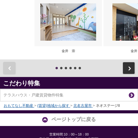
金井 崇
金井
前
こだわり特集
テラスハウス・戸建賃貸物件特集
おもてなし不動産
>
(賃貸)地域から探す
>
北名古屋市
>
ネオステージII
ページトップに戻る
営業時間:10：00～18：00