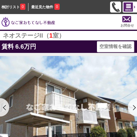
0
0
検討リスト
最近見た物件
お問合せ
ネオステージII（
1
室）
賃料
6.6万円
空室情報を確認