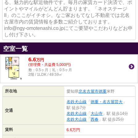
る、魅力的な駅近物件です。毎月の家賃カード決済で、ポ
イントやマイルがどんどん貯まります。「ネオステージ
II」のここがイチオシ。なご家おもてなし不動産では北名
古屋市内の賃貸情報を多数ご紹介しております。
info@ngy-omotenashi.co.jpにてご要望やこだわりなどお申
し付け下さい。
空室一覧
6.6
万
円
(管理費・共益費 5,000円)
敷：0.5ヶ月｜礼：0.5ヶ月
2階 / 1LDK / 49.59㎡
所在地
愛知県
北名古屋市
徳重
米野
名鉄犬山線
「
徳重・名古屋芸大
」
駅 徒歩7分
交通
名鉄犬山線
「
大山寺
」駅 徒歩14分
名鉄犬山線
「
西春
」駅 徒歩25分
賃料
6.6万円