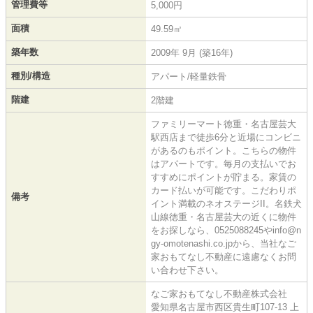
管理費等
5,000円
面積
49.59㎡
築年数
2009年 9月 (築16年)
種別/構造
アパート/軽量鉄骨
階建
2階建
ファミリーマート徳重・名古屋芸大
駅西店まで徒歩6分と近場にコンビニ
があるのもポイント。こちらの物件
はアパートです。毎月の支払いでお
すすめにポイントが貯まる。家賃の
カード払いが可能です。こだわりポ
備考
イント満載のネオステージII。名鉄犬
山線徳重・名古屋芸大の近くに物件
をお探しなら、0525088245やinfo@n
gy-omotenashi.co.jpから、当社なご
家おもてなし不動産に遠慮なくお問
い合わせ下さい。
なご家おもてなし不動産株式会社
愛知県名古屋市西区貴生町107-13 上