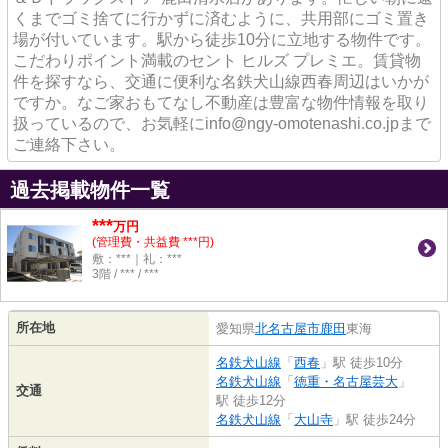
くまでゴミ捨てに行かずに済むように、共用部にゴミ置き
場が付いています。駅から徒歩10分に立地する物件です。
こだわりポイント満載のセント ヒルズ プレミエ。賃貸物
件を探すなら、交通に便利な名鉄犬山線西春周辺はいかが
ですか。なご家おもてなし不動産は豊富な物件情報を取り
扱っているので、お気軽にinfo@ngy-omotenashi.co.jpまで
ご連絡下さい。
過去掲載物件一覧
***
万円
(管理費・共益費 ***円)
敷：***｜礼：***
3階 / *** / ***
所在地
愛知県
北名古屋市
鹿田
東海
名鉄犬山線
「
西春
」駅 徒歩10分
名鉄犬山線
「
徳重・名古屋芸大
」
交通
駅 徒歩12分
名鉄犬山線
「
大山寺
」駅 徒歩24分