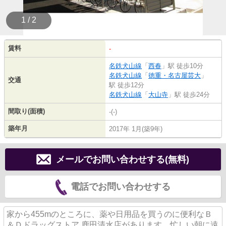
1 / 2
賃料
-
名鉄犬山線
「
西春
」駅 徒歩10分
名鉄犬山線
「
徳重・名古屋芸大
」
交通
駅 徒歩12分
名鉄犬山線
「
大山寺
」駅 徒歩24分
間取り(面積)
-(-)
築年月
2017年 1月(築9年)
メールでお問い合わせする(無料)
電話でお問い合わせする
家から455mのところに、薬や日用品を買うのに便利なＢ
＆Ｄドラッグストア 鹿田清水店があります。忙しい朝に遠