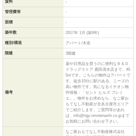
賃料
-
管理費等
-
面積
-
築年数
2017年 1月 (築9年)
種別/構造
アパート/木造
階建
3階建
薬や日用品を買うのに便利なＢ＆Ｄ
ドラッグストア 鹿田清水店まで、45
5mです。こちらの物件はアパートで
す。徒歩10分に駅のある、ニーズの
高い物件です。気になるイチオシ物
備考
件情報：「セント ヒルズ プレミ
エ」。物件をお求めなら、なご家お
もてなし不動産が北名古屋市エリア
でご紹介します。ご質問等があれ
ば、info@ngy-omotenashi.co.jpまで
お気軽にお問い合わせ下さい。
なご家おもてなし不動産株式会社