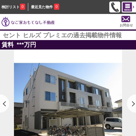
0
0
検討リスト
最近見た物件
お問合せ
セント ヒルズ プレミエの過去掲載物件情報
賃料
***
万円