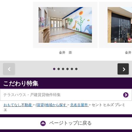
金井 崇
金井
前
こだわり特集
テラスハウス・戸建賃貸物件特集
おもてなし不動産
>
(賃貸)地域から探す
>
北名古屋市
>
セント ヒルズ プレミ
エ
ページトップに戻る