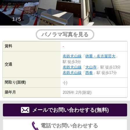
1 / 5
パノラマ写真を見る
賃料
-
名鉄犬山線
「
徳重・名古屋芸大
」
駅 徒歩3分
交通
名鉄犬山線
「
大山寺
」駅 徒歩13分
名鉄犬山線
「
西春
」駅 徒歩17分
間取り(面積)
-(-)
築年月
2026年 2月(新築)
メールでお問い合わせする(無料)
電話でお問い合わせする