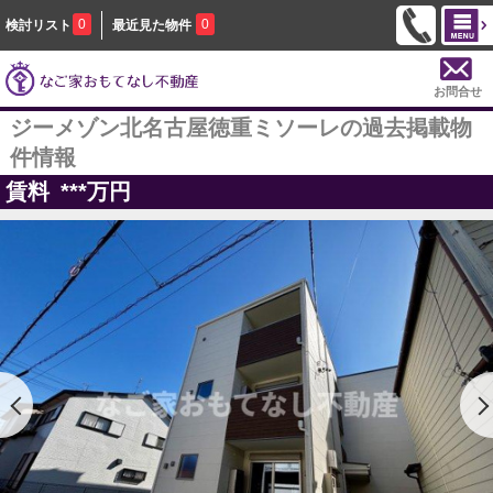
0
0
検討リスト
最近見た物件
お問合せ
ジーメゾン北名古屋徳重ミソーレの過去掲載物
件情報
賃料
***
万円