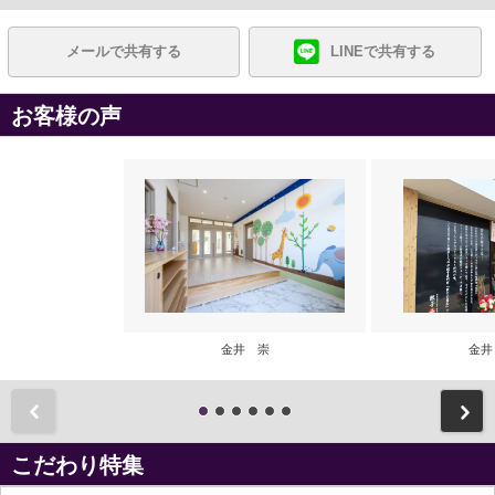
メールで共有する
LINEで共有する
お客様の声
金井 崇
金井
前
こだわり特集