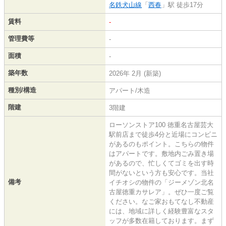
名鉄犬山線
「
西春
」駅 徒歩17分
賃料
-
管理費等
-
面積
-
築年数
2026年 2月 (新築)
種別/構造
アパート/木造
階建
3階建
ローソンストア100 徳重名古屋芸大
駅前店まで徒歩4分と近場にコンビニ
があるのもポイント。こちらの物件
はアパートです。敷地内ごみ置き場
があるので、忙しくてゴミを出す時
間がないという方も安心です。当社
備考
イチオシの物件の「ジーメゾン北名
古屋徳重カサレア」。ぜひ一度ご覧
ください。なご家おもてなし不動産
には、地域に詳しく経験豊富なスタ
ッフが多数在籍しております。まず