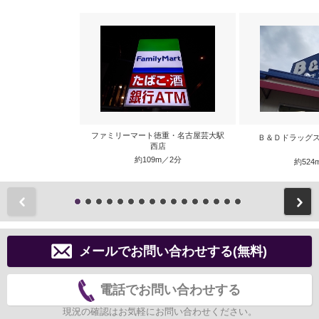
ファミリーマート徳重・名古屋芸大駅
Ｂ＆Ｄドラッグス
西店
約109m／2分
約524
前
メールでお問い合わせする(無料)
電話でお問い合わせする
現況の確認はお気軽にお問い合わせください。