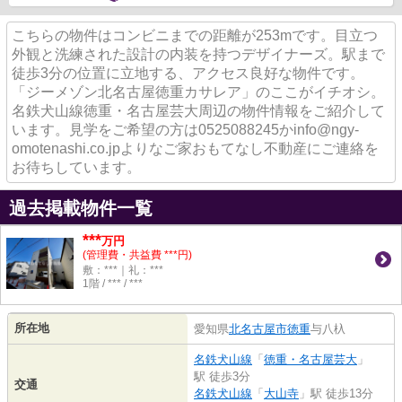
こちらの物件はコンビニまでの距離が253mです。目立つ
外観と洗練された設計の内装を持つデザイナーズ。駅まで
徒歩3分の位置に立地する、アクセス良好な物件です。
「ジーメゾン北名古屋徳重カサレア」のここがイチオシ。
名鉄犬山線徳重・名古屋芸大周辺の物件情報をご紹介して
います。見学をご希望の方は0525088245かinfo@ngy-
omotenashi.co.jpよりなご家おもてなし不動産にご連絡を
お待ちしています。
過去掲載物件一覧
***
万円
(管理費・共益費 ***円)
敷：***｜礼：***
1階 / *** / ***
所在地
愛知県
北名古屋市
徳重
与八杁
名鉄犬山線
「
徳重・名古屋芸大
」
駅 徒歩3分
交通
名鉄犬山線
「
大山寺
」駅 徒歩13分