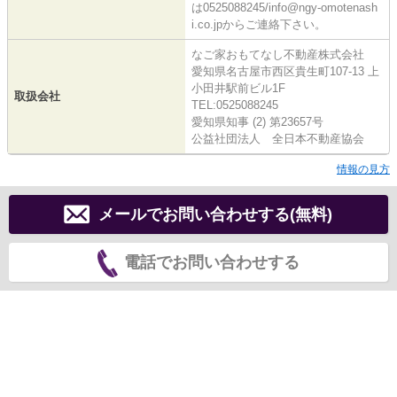
は0525088245/info@ngy-omotenash
i.co.jpからご連絡下さい。
なご家おもてなし不動産株式会社
愛知県名古屋市西区貴生町107-13 上
小田井駅前ビル1F
取扱会社
TEL:0525088245
愛知県知事 (2) 第23657号
公益社団法人 全日本不動産協会
情報の見方
メールでお問い合わせする(無料)
電話でお問い合わせする