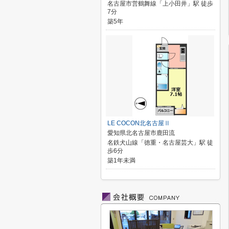
名古屋市営鶴舞線「上小田井」駅 徒歩
7分
築5年
LE COCON北名古屋Ⅱ
愛知県北名古屋市鹿田流
名鉄犬山線「徳重・名古屋芸大」駅 徒
歩6分
築1年未満