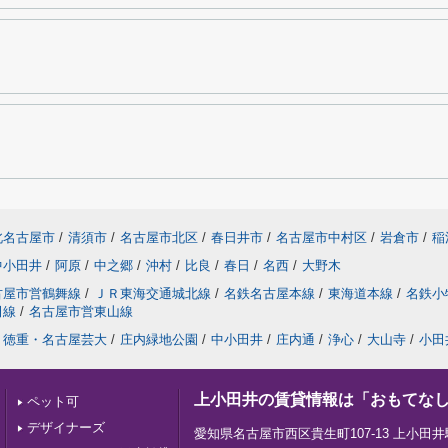
北名古屋市
/
清須市
/
名古屋市北区
/
春日井市
/
名古屋市中村区
/
岩倉市
/
稲
中小田井
/
阿原
/
中之郷
/
沖村
/
比良
/
春日
/
名西
/
大野木
古屋市営鶴舞線
/
ＪＲ東海交通城北線
/
名鉄名古屋本線
/
東海道本線
/
名鉄小
田線
/
名古屋市営東山線
徳重・名古屋芸大
/
庄内緑地公園
/
中小田井
/
庄内通
/
浄心
/
大山寺
/
小田
上小田井の賃貸情報は「おもてな
ペット可
デザイナーズ
愛知県名古屋市西区貴生町107-13 上小田井