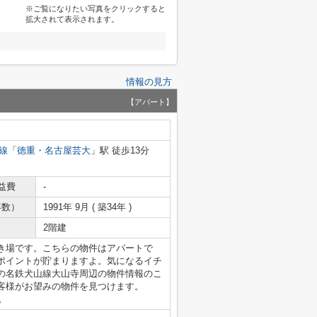
※ご覧になりたい写真をクリックすると
拡大されて表示されます。
情報の見方
【アパート】
線
「
徳重・名古屋芸大
」駅 徒歩13分
益費
-
年数）
1991年 9月 ( 築34年 )
2階建
き場です。こちらの物件はアパートで
ポイントが貯まりますよ。気になるイチ
の名鉄犬山線大山寺周辺の物件情報のこ
客様がお望みの物件を見つけます。
い。