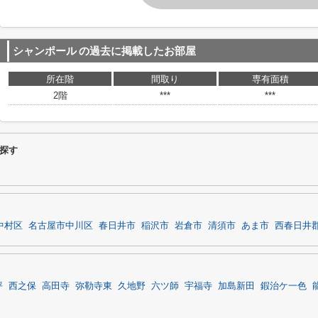
シャンポール
の過去に掲載したお部屋
所在階
間取り
専有面積
2階
***
***
探す
中村区
名古屋市中川区
春日井市
稲沢市
岩倉市
清須市
あま市
西春日井
坪
西之保
高田寺
弥勒寺東
久地野
六ツ師
宇福寺
加島新田
鍜治ケ一色