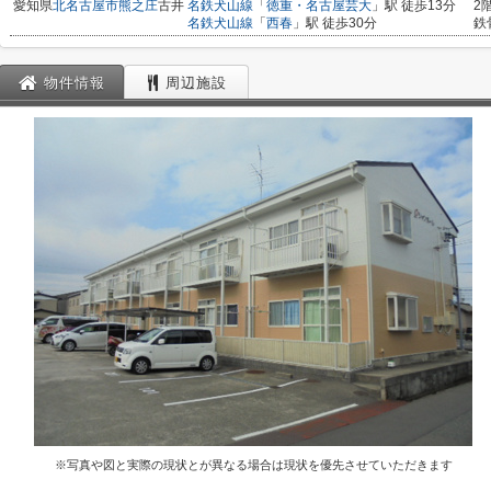
愛知県
北名古屋市
熊之庄
古井
名鉄犬山線
「
徳重・名古屋芸大
」駅 徒歩13分
2
名鉄犬山線
「
西春
」駅 徒歩30分
鉄
物件情報
周辺施設
※写真や図と実際の現状とが異なる場合は現状を優先させていただきます