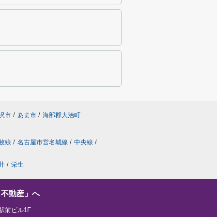
沢市
/
あま市
/
海部郡大治町
牧線
/
名古屋市営名城線
/
中央線
/
井
/
栄生
し不動産」へ
駅前ビル1F