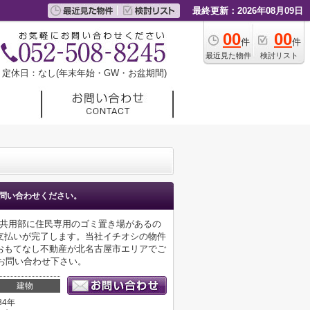
最終更新：2026年08月09日
00
00
件
件
最近見た物件
検討リスト
定休日：なし(年末年始・GW・お盆期間)
問い合わせください。
。共用部に住民専用のゴミ置き場があるの
支払いが完了します。当社イチオシの物件
おもてなし不動産が北名古屋市エリアでご
気軽にお問い合わせ下さい。
建物
34年