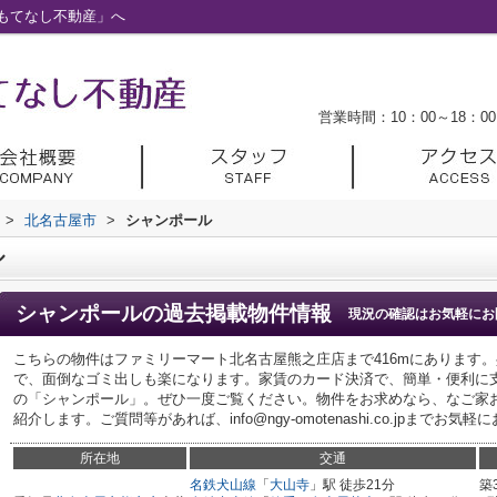
もてなし不動産」へ
営業時間：10：00～18：00
>
北名古屋市
>
シャンポール
ル
シャンポール
の過去掲載物件情報
現況の確認はお気軽にお
こちらの物件はファミリーマート北名古屋熊之庄店まで416mにあります
で、面倒なゴミ出しも楽になります。家賃のカード決済で、簡単・便利に
の「シャンポール」。ぜひ一度ご覧ください。物件をお求めなら、なご家
紹介します。ご質問等があれば、info@ngy-omotenashi.co.jpまでお
所在地
交通
名鉄犬山線
「
大山寺
」駅 徒歩21分
築