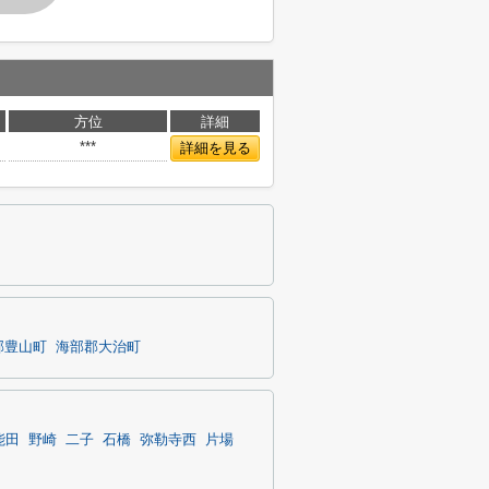
方位
詳細
***
詳細を見る
郡豊山町
海部郡大治町
能田
野崎
二子
石橋
弥勒寺西
片場