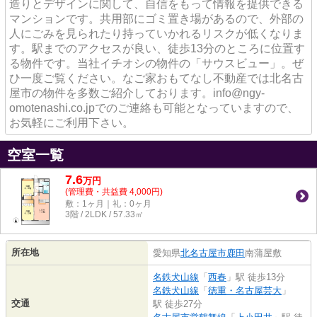
造りとデザインに関して、自信をもって情報を提供できる
マンションです。共用部にゴミ置き場があるので、外部の
人にごみを見られたり持っていかれるリスクが低くなりま
す。駅までのアクセスが良い、徒歩13分のところに位置す
る物件です。当社イチオシの物件の「サウスビュー」。ぜ
ひ一度ご覧ください。なご家おもてなし不動産では北名古
屋市の物件を多数ご紹介しております。info@ngy-
omotenashi.co.jpでのご連絡も可能となっていますので、
お気軽にご利用下さい。
空室一覧
7.6
万
円
(管理費・共益費 4,000円)
敷：1ヶ月｜礼：0ヶ月
3階 / 2LDK / 57.33㎡
所在地
愛知県
北名古屋市
鹿田
南蒲屋敷
名鉄犬山線
「
西春
」駅 徒歩13分
名鉄犬山線
「
徳重・名古屋芸大
」
交通
駅 徒歩27分