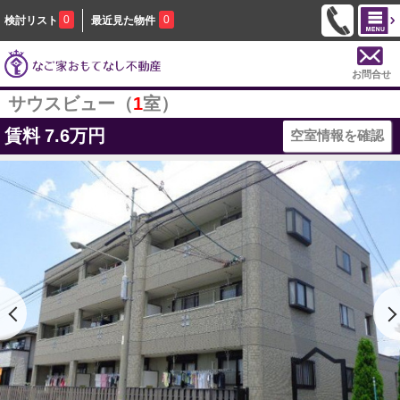
0
0
検討リスト
最近見た物件
お問合せ
サウスビュー（
1
室）
賃料
7.6万円
空室情報を確認