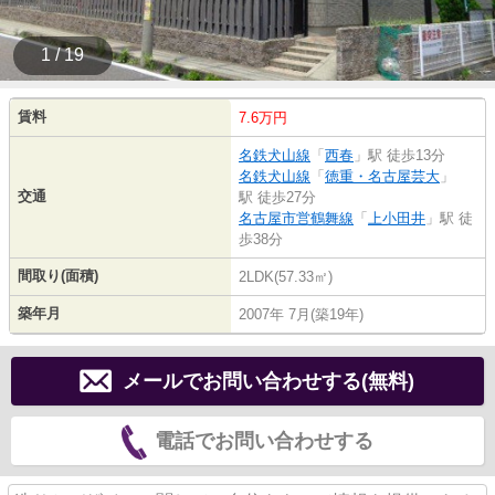
1 / 19
賃料
7.6万円
名鉄犬山線
「
西春
」駅 徒歩13分
名鉄犬山線
「
徳重・名古屋芸大
」
交通
駅 徒歩27分
名古屋市営鶴舞線
「
上小田井
」駅 徒
歩38分
間取り(面積)
2LDK(57.33㎡)
築年月
2007年 7月(築19年)
メールでお問い合わせする(無料)
電話でお問い合わせする