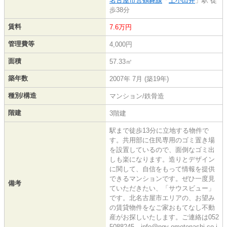
名古屋市営鶴舞線
「
上小田井
」駅 徒
歩38分
賃料
7.6万円
管理費等
4,000円
面積
57.33㎡
築年数
2007年 7月 (築19年)
種別/構造
マンション/鉄骨造
階建
3階建
駅まで徒歩13分に立地する物件で
す。共用部に住民専用のゴミ置き場
を設置しているので、面倒なゴミ出
しも楽になります。造りとデザイン
に関して、自信をもって情報を提供
できるマンションです。ぜひ一度見
備考
ていただきたい、「サウスビュー」
です。北名古屋市エリアの、お望み
の賃貸物件をなご家おもてなし不動
産がお探しいたします。ご連絡は052
5088245、info@ngy-omotenashi.co.j