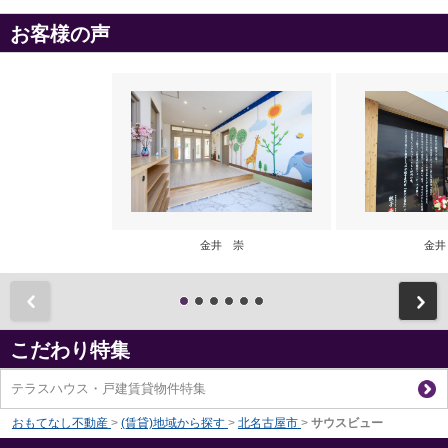
お客様の声
金井 崇
金井
前
こだわり特集
テラスハウス・戸建賃貸物件特集
おもてなし不動産
>
(賃貸)地域から探す
>
北名古屋市
>
サウスビュー