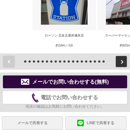
ローソン 北名古屋井瀬木店
スーパーマーケッ
約16m／1分
約631
前
メールでお問い合わせする(無料)
電話でお問い合わせする
現況の確認はお気軽にお問い合わせください。
メールで共有する
LINEで共有する