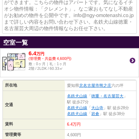
ができます。こちらの物件はアパートです。気になるイチ
オシ物件情報：「クレメント」。なご家おもてなし不動産
がお勧めの物件を公開中です。info@ngy-omotenashi.co.jp
まで詳しい内容をお問い合わせ下さい。名鉄犬山線徳重・
名古屋芸大周辺の物件情報ならお任せ下さい。
空室一覧
6.4
万
円
(管理費・共益費 4,600円)
敷：0ヶ月｜礼：1ヶ月
2階 / 2LDK / 60.33㎡
所在地
愛知県
北名古屋市
熊之庄
六の坪
名鉄犬山線
「
徳重・名古屋芸大
」
駅 徒歩27分
交通
名鉄犬山線
「
大山寺
」駅 徒歩28分
名鉄犬山線
「
岩倉
」駅 徒歩38分
賃料
6.4万円
管理費等
4,600円