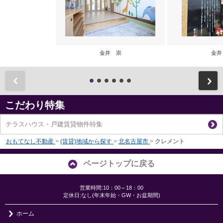
金井 崇
金井
前
こだわり特集
テラスハウス・戸建賃貸物件特集
おもてなし不動産
>
(賃貸)地域から探す
>
北名古屋市
>
クレメント
ページトップに戻る
営業時間:10：00～18：00
定休日:なし(年末年始・GW・お盆期間)
ホーム