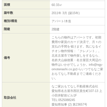
面積
60.33㎡
築年数
2011年 3月 (築15年)
種別/構造
アパート/木造
階建
2階建
こちらの物件はアパートです。初期
費用や家賃のカード決済で、月々の
支払の手間を省けます。気になるイ
チオシ物件情報：「クレメント」。
北名古屋市で物件探しをするなら、
備考
名鉄犬山線徳重・名古屋芸大周辺の
物件はいかがでしょうか。info@ngy-
omotenashi.co.jpからいつでもなご家
おもてなし不動産までご連絡くださ
い。
なご家おもてなし不動産株式会社
愛知県名古屋市西区貴生町107-13 上
小田井駅前ビル1F
取扱会社
TEL:0525088245
愛知県知事 (2) 第23657号