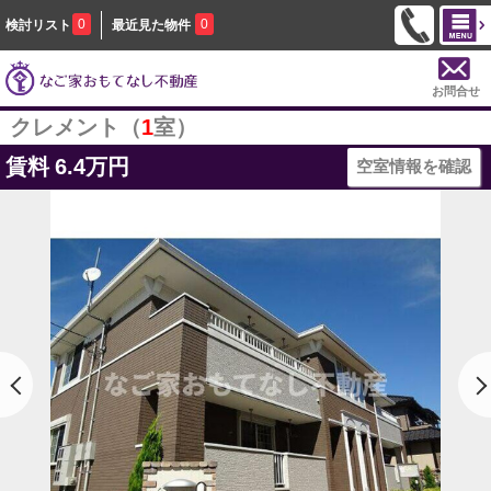
0
0
検討リスト
最近見た物件
お問合せ
クレメント（
1
室）
賃料
6.4万円
空室情報を確認