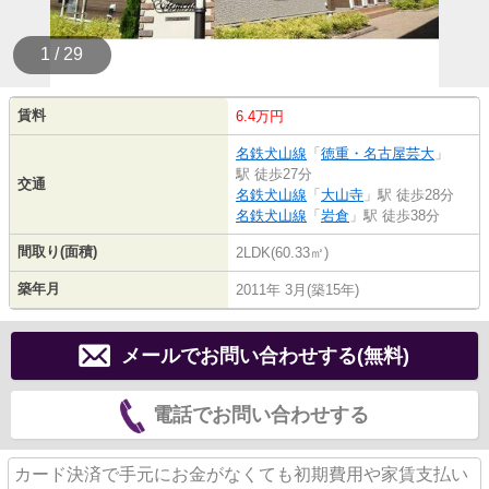
1 / 29
賃料
6.4万円
名鉄犬山線
「
徳重・名古屋芸大
」
駅 徒歩27分
交通
名鉄犬山線
「
大山寺
」駅 徒歩28分
名鉄犬山線
「
岩倉
」駅 徒歩38分
間取り(面積)
2LDK(60.33㎡)
築年月
2011年 3月(築15年)
メールでお問い合わせする(無料)
電話でお問い合わせする
カード決済で手元にお金がなくても初期費用や家賃支払い