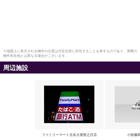
※地図上に表示される物件の位置は付近住所に所在することを表すものであり、実際の
物件所在地とは異なる場合がございます。
周辺施設
ファミリーマート北名古屋熊之庄店
小牧藤