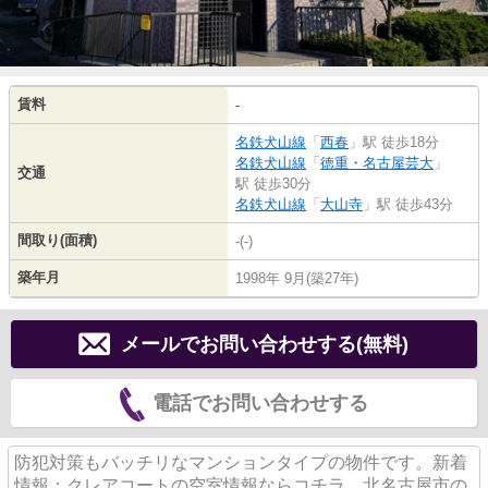
賃料
-
名鉄犬山線
「
西春
」駅 徒歩18分
名鉄犬山線
「
徳重・名古屋芸大
」
交通
駅 徒歩30分
名鉄犬山線
「
大山寺
」駅 徒歩43分
間取り(面積)
-(-)
築年月
1998年 9月(築27年)
メールでお問い合わせする(無料)
電話でお問い合わせする
防犯対策もバッチリなマンションタイプの物件です。新着
情報：クレアコートの空室情報ならコチラ。北名古屋市の