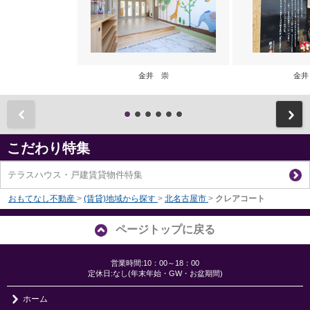
金井 崇
金井
前
こだわり特集
テラスハウス・戸建賃貸物件特集
おもてなし不動産
>
(賃貸)地域から探す
>
北名古屋市
>
クレアコート
ページトップに戻る
営業時間:10：00～18：00
定休日:なし(年末年始・GW・お盆期間)
ホーム