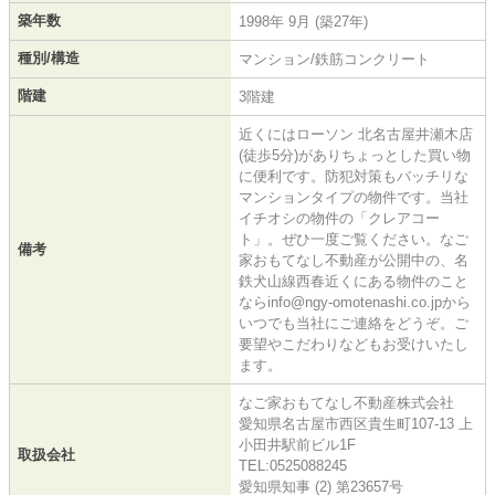
築年数
1998年 9月 (築27年)
種別/構造
マンション/鉄筋コンクリート
階建
3階建
近くにはローソン 北名古屋井瀬木店
(徒歩5分)がありちょっとした買い物
に便利です。防犯対策もバッチリな
マンションタイプの物件です。当社
イチオシの物件の「クレアコー
ト」。ぜひ一度ご覧ください。なご
備考
家おもてなし不動産が公開中の、名
鉄犬山線西春近くにある物件のこと
ならinfo@ngy-omotenashi.co.jpから
いつでも当社にご連絡をどうぞ。ご
要望やこだわりなどもお受けいたし
ます。
なご家おもてなし不動産株式会社
愛知県名古屋市西区貴生町107-13 上
小田井駅前ビル1F
取扱会社
TEL:0525088245
愛知県知事 (2) 第23657号