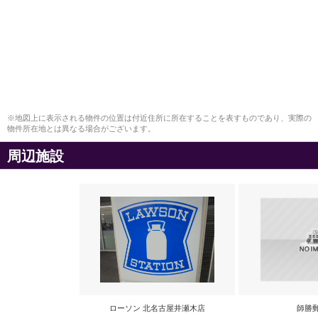
※地図上に表示される物件の位置は付近住所に所在することを表すものであり、実際の
物件所在地とは異なる場合がございます。
周辺施設
ローソン 北名古屋井瀬木店
師勝