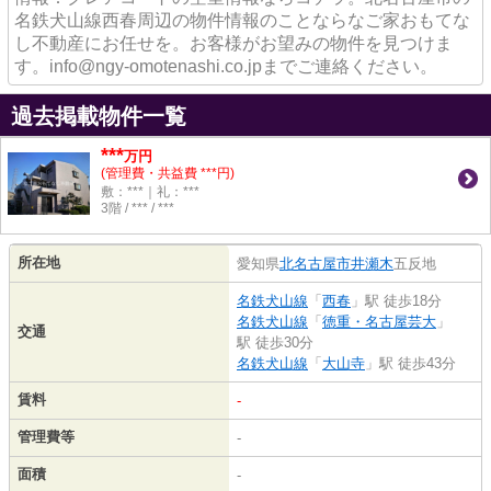
名鉄犬山線西春周辺の物件情報のことならなご家おもてな
し不動産にお任せを。お客様がお望みの物件を見つけま
す。info@ngy-omotenashi.co.jpまでご連絡ください。
過去掲載物件一覧
***
万円
(管理費・共益費 ***円)
敷：***｜礼：***
3階 / *** / ***
所在地
愛知県
北名古屋市
井瀬木
五反地
名鉄犬山線
「
西春
」駅 徒歩18分
名鉄犬山線
「
徳重・名古屋芸大
」
交通
駅 徒歩30分
名鉄犬山線
「
大山寺
」駅 徒歩43分
賃料
-
管理費等
-
面積
-