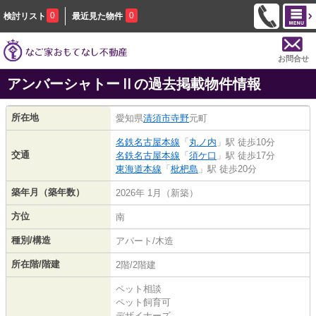
0
0
検討リスト
最近見た物件
お問合せ
アンバーシャトーⅡの過去掲載物件情報
所在地
愛知県
清須市
寺野
元町
名鉄名古屋本線
「
丸ノ内
」駅 徒歩10分
交通
名鉄名古屋本線
「
須ケ口
」駅 徒歩17分
東海道本線
「
枇杷島
」駅 徒歩20分
築年月（築年数）
2026年 1月（新築）
方位
南
種別/構造
アパート/木造
所在階/階建
2階/2階建
ペット相談
ペット飼育可
デザイナーズ