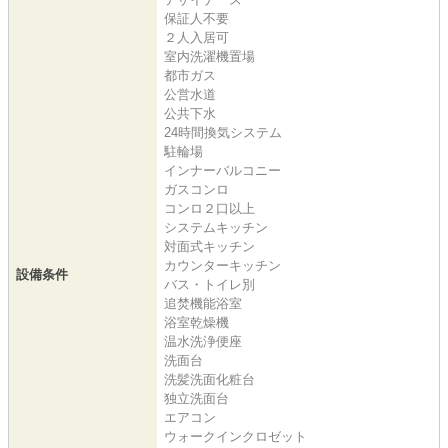
保証人不要
２人入居可
室内洗濯機置場
都市ガス
公営水道
公共下水
24時間換気システム
駐輪場
インナーバルコニー
ガスコンロ
コンロ２口以上
システムキッチン
対面式キッチン
カウンターキッチン
設備条件
バス・トイレ別
追焚機能浴室
浴室乾燥機
温水洗浄便座
洗面台
洗髪洗面化粧台
独立洗面台
エアコン
ウォークインクロゼット