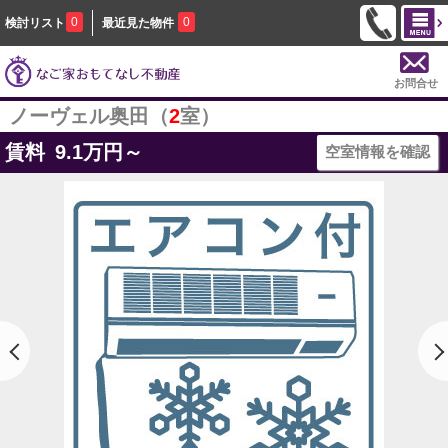
0
0
検討リスト
最近見た物件
お問合せ
ノーヴェル奥田（
2
室）
賃料
9.1
万円～
空室情報を確認