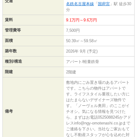
交通
名鉄名古屋本線
「
国府宮
」駅 徒歩30
分
賃料
9.1万円～9.6万円
管理費等
7,500円
面積
50.39㎡～59.58㎡
築年数
2026年 9月 (予定)
種別/構造
アパート/軽量鉄骨
階建
2階建
敷地内にごみ置き場のあるアパート
です。こちらの物件はアパートで
す。ライフスタイル重視したい方に
はたまらないデザイナーズ物件で
す。「ノーヴェル奥田」のここがイ
備考
チオシ。気になる情報を見つけた
ら、まずはお電話0525088245かアド
レスinfo@ngy-omotenashi.co.jpまで
ご連絡を下さい。当社なご家おもて
なし不動産スタッフが心を込めた対