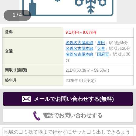
1 / 4
賃料
9.1万円～9.6万円
名鉄名古屋本線
「
奥田
」駅 徒歩5分
名鉄名古屋本線
「
大里
」駅 徒歩20分
交通
名鉄名古屋本線
「
国府宮
」駅 徒歩30
分
間取り(面積)
2LDK(50.39㎡～59.58㎡)
築年月
2026年 9月(予定)
メールでお問い合わせする(無料)
電話でお問い合わせする
地域のゴミ捨て場まで行かずにサッとゴミ出しできるよう