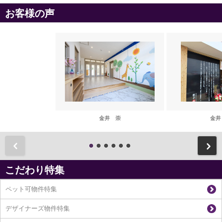
お客様の声
金井 崇
金井
前
こだわり特集
ペット可物件特集
デザイナーズ物件特集