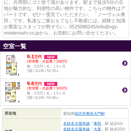
に、共用部にゴミ捨て場があります。駅まで徒歩5分の立
地が魅力的な、利便性の高い物件です。こちらの物件はア
パートです。ぜひ一度見ていただきたい、「ノーヴェル奥
田」です。私達なご家おもてなし不動産には、経験と知識
が豊富なスタッフが勢ぞろい。0525088245/info@ngy-
omotenashi.co.jpから、お気軽にお問い合せください。
空室一覧
9.1
万
円
NEW
(管理費・共益費 7,500円)
敷：3万円｜礼：1.5ヶ月
1階 / 2LDK / 50.39㎡
9.6
万
円
NEW
(管理費・共益費 7,500円)
敷：3万円｜礼：1.5ヶ月
2階 / 2LDK / 59.58㎡
所在地
愛知県
稲沢市
奥田大門町
名鉄名古屋本線
「
奥田
」駅 徒歩5分
名鉄名古屋本線
「
大里
」駅 徒歩20分