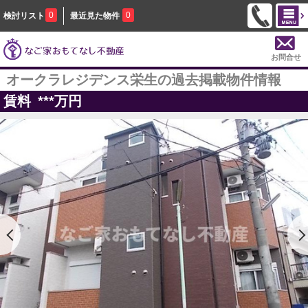
0
0
検討リスト
最近見た物件
お問合せ
オークラレジデンス栄生の過去掲載物件情報
賃料
***
万円