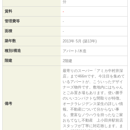
分
賃料
-
管理費等
-
面積
-
築年数
2013年 5月 (築13年)
種別/構造
アパート/木造
階建
2階建
最寄りのスーパー「アミカ中村井深
店」まで466mです。今注目を集めて
いるアパートが、こういったデザイ
ナーズ物件です。敷地内にはちゃん
とごみ置き場もあります。使い勝手
のいいコンパクトな間取りが特徴。
備考
オークラレジデンス栄生の詳しい情
報。不動産について分からない事
も、豊富なノウハウを持ったなご家
おもてなし不動産 上小田井駅前店
スタッフが丁寧に対応致します。ま