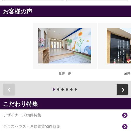
お客様の声
金井 崇
金井
前
こだわり特集
デザイナーズ物件特集
テラスハウス・戸建賃貸物件特集