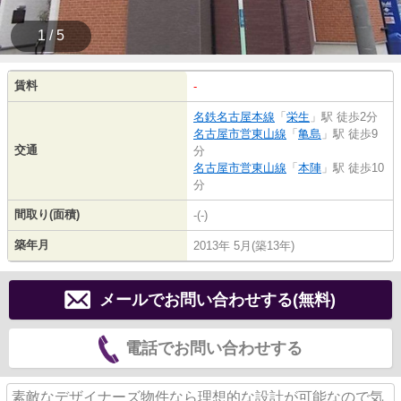
1 / 5
賃料
-
名鉄名古屋本線
「
栄生
」駅 徒歩2分
名古屋市営東山線
「
亀島
」駅 徒歩9
交通
分
名古屋市営東山線
「
本陣
」駅 徒歩10
分
間取り(面積)
-(-)
築年月
2013年 5月(築13年)
メールでお問い合わせする(無料)
電話でお問い合わせする
素敵なデザイナーズ物件なら理想的な設計が可能なので気