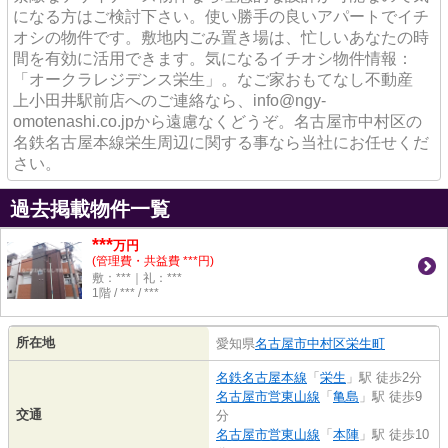
になる方はご検討下さい。使い勝手の良いアパートでイチ
オシの物件です。敷地内ごみ置き場は、忙しいあなたの時
間を有効に活用できます。気になるイチオシ物件情報：
「オークラレジデンス栄生」。なご家おもてなし不動産
上小田井駅前店へのご連絡なら、info@ngy-
omotenashi.co.jpから遠慮なくどうぞ。名古屋市中村区の
名鉄名古屋本線栄生周辺に関する事なら当社にお任せくだ
さい。
過去掲載物件一覧
***
万円
(管理費・共益費 ***円)
敷：***｜礼：***
1階 / *** / ***
所在地
愛知県
名古屋市中村区
栄生町
名鉄名古屋本線
「
栄生
」駅 徒歩2分
名古屋市営東山線
「
亀島
」駅 徒歩9
交通
分
名古屋市営東山線
「
本陣
」駅 徒歩10