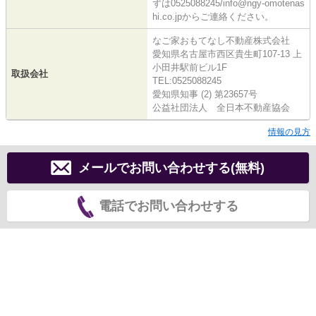
ずは0525088245/info@ngy-omotenas
hi.co.jpからご連絡ください。
なご家おもてなし不動産株式会社
愛知県名古屋市西区貴生町107-13 上
小田井駅前ビル1F
取扱会社
TEL:0525088245
愛知県知事 (2) 第23657号
公益社団法人 全日本不動産協会
情報の見方
メールでお問い合わせする(無料)
電話でお問い合わせする