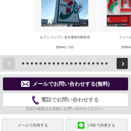
セブン‐イレブン 名古屋栄生駅前店
フィー
約64m／1分
約89
前
メールでお問い合わせする(無料)
電話でお問い合わせする
現況の確認はお気軽にお問い合わせください。
メールで共有する
LINEで共有する