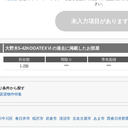
さい。
未入力項目がありま
大野木5-42KODATEXⅥ
の過去に掲載したお部屋
所在階
間取り
専有面積
1-2階
***
***
わり条件から探す
賃貸物件特集
市中川区
春日井市
稲沢市
岩倉市
清須市
北名古屋市
あま市
西春日井郡