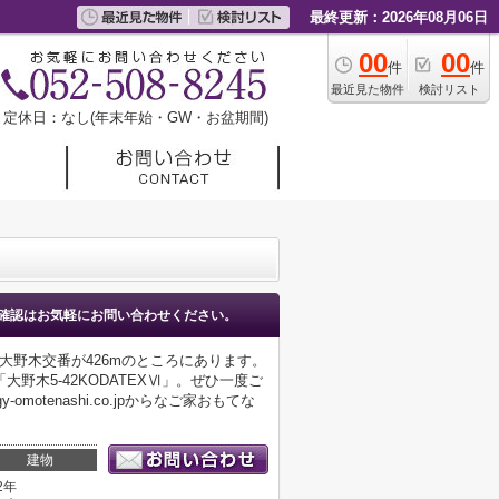
最終更新：2026年08月06日
00
00
件
件
最近見た物件
検討リスト
定休日：なし(年末年始・GW・お盆期間)
確認はお気軽にお問い合わせください。
大野木交番が426mのところにあります。
木5-42KODATEXⅥ」。ぜひ一度ご
otenashi.co.jpからなご家おもてな
建物
2年