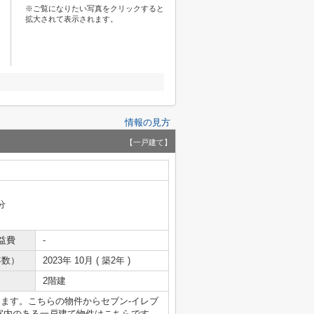
※ご覧になりたい写真をクリックすると
拡大されて表示されます。
情報の見方
【一戸建て】
分
益費
-
年数）
2023年 10月 ( 築2年 )
2階建
ります。こちらの物件からセブン‐イレブ
た室内のある一戸建て物件はこちらです。