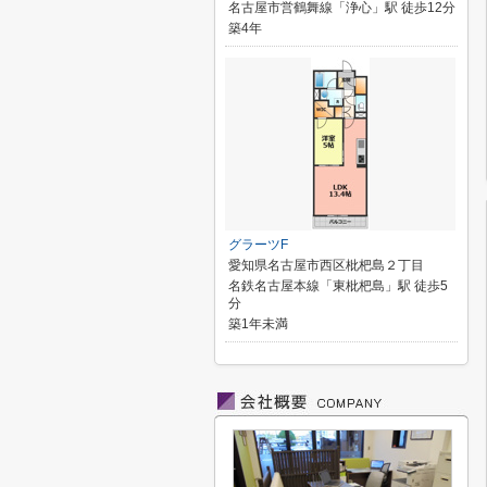
名古屋市営鶴舞線「浄心」駅 徒歩12分
築4年
グラーツF
愛知県名古屋市西区枇杷島２丁目
名鉄名古屋本線「東枇杷島」駅 徒歩5
分
築1年未満