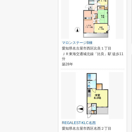
マロンステージB棟
愛知県名古屋市西区比良１丁目
ＪＲ東海交通城北線「比良」駅 徒歩11
分
築28年
REGALEST-KLC名西
愛知県名古屋市西区名西２丁目