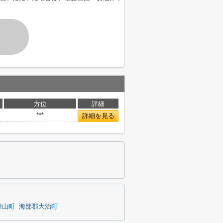
す
方位
詳細
***
詳細を見る
豊山町
海部郡大治町