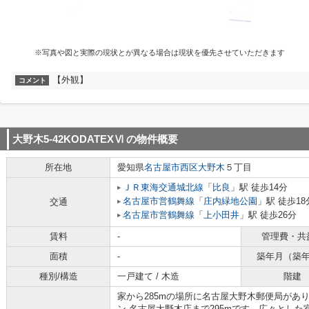
※写真や図と実際の現状とが異なる場合は現状を優先させていただきます
【外観】
コメント
大野木5-42KODATEXⅥ
の物件概要
所在地
愛知県
名古屋市西区
大野木
５丁目
ＪＲ東海交通城北線
「
比良
」駅 徒歩14分
名古屋市営鶴舞線
「
庄内緑地公園
」駅 徒歩18
交通
名古屋市営鶴舞線
「
上小田井
」駅 徒歩26分
賃料
-
管理費・共
面積
-
築年月（築
種別/構造
一戸建て / 木造
階建
家から285mの場所に名古屋大野木郵便局があ
ン 名古屋大野木店まで295mです。広々とし