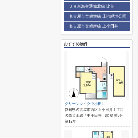
ＪＲ東海交通城北線 比良
名古屋市営鶴舞線 庄内緑地公園
名古屋市営鶴舞線 上小田井
おすすめ物件
グリーンレイク中小田井
愛知県名古屋市西区上小田井１丁目
名鉄犬山線「中小田井」駅 徒歩5分
築12年