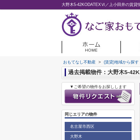
大野木5-42KODATEXⅥ／上小田井の
おもてなし不動産
>
(賃貸)地域から探す
過去掲載物件：大野木5-42K
▼ご希望の物件をお探しします
同じエリアの物件
名古屋市西区
大野木