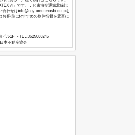
DATEXⅥ」です。ＪＲ東海交通城北線比
fo@ngy-omotenashi.co.jpを
はお客様におすすめの物件情報を豊富に
前ビル1F
TEL:0525088245
日本不動産協会