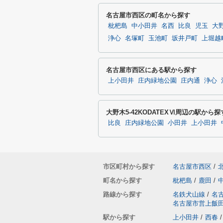
名古屋市西区の町名から探す
枇杷島
中小田井
名西
比良
児玉
大
浄心
名塚町
玉池町
坂井戸町
上堀越
名古屋市西区にある駅から探す
上小田井
庄内緑地公園
庄内通
浄心
大野木5-42KODATEXⅥ周辺の駅から探
比良
庄内緑地公園
小田井
上小田井
市区町村から探す
名古屋市西区
/
町名から探す
枇杷島
/
鹿田
/
路線から探す
名鉄犬山線
/
名
名古屋市営上飯
駅から探す
上小田井
/
西春
/