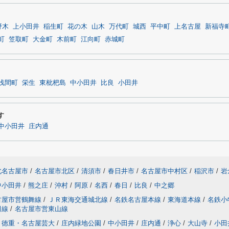
野木
上小田井
稲生町
花の木
山木
万代町
城西
平中町
上名古屋
新福寺
町
笠取町
大金町
木前町
江向町
赤城町
浅間町
栄生
東枇杷島
中小田井
比良
小田井
す
中小田井
庄内通
北名古屋市
/
名古屋市北区
/
清須市
/
春日井市
/
名古屋市中村区
/
稲沢市
/
岩
中小田井
/
熊之庄
/
沖村
/
阿原
/
名西
/
春日
/
比良
/
中之郷
古屋市営鶴舞線
/
ＪＲ東海交通城北線
/
名鉄名古屋本線
/
東海道本線
/
名鉄小
田線
/
名古屋市営東山線
徳重・名古屋芸大
/
庄内緑地公園
/
中小田井
/
庄内通
/
浄心
/
大山寺
/
小田