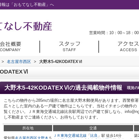
賃貸情報は「おもてなし不動産」へ
営業時間：10：00～18：00
>
名古屋市西区
>
大野木5-42KODATEXⅥ
ODATEXⅥ
大野木5-42KODATEXⅥ
の過去掲載物件情報
現況の
こちらの物件から285mの場所に名古屋大野木郵便局があります。西警察署
広々とした室内のある一戸建て物件はこちらです。当社イチオシの物件の「大野
覧ください。ＪＲ東海交通城北線比良駅周辺での戸建て探しなら、info@ngy-om
し不動産までご連絡ください。お待ちしております。
所在地
交通
ＪＲ東海交通城北線
「
比良
」駅 徒歩14分
築
愛知県
名古屋市西区
大野木
５