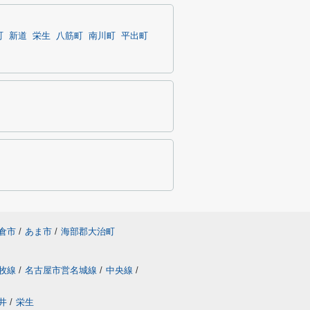
町
新道
栄生
八筋町
南川町
平出町
倉市
/
あま市
/
海部郡大治町
牧線
/
名古屋市営名城線
/
中央線
/
井
/
栄生