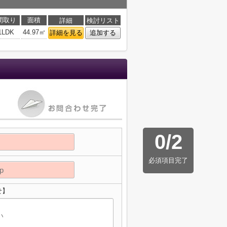
間取り
面積
詳細
検討リスト
1LDK
44.97㎡
詳細を見る
追加する
0
/
2
必須項目完了
せ】