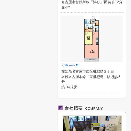
名古屋市営鶴舞線「浄心」駅 徒歩12分
築4年
グラーツF
愛知県名古屋市西区枇杷島２丁目
名鉄名古屋本線「東枇杷島」駅 徒歩5
分
築1年未満