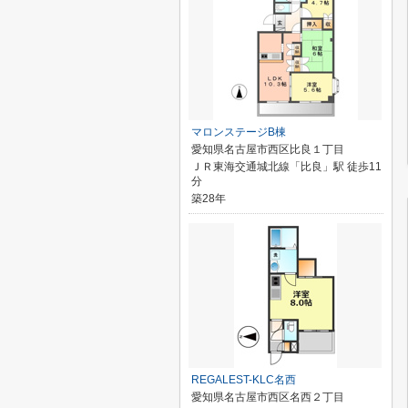
マロンステージB棟
愛知県名古屋市西区比良１丁目
ＪＲ東海交通城北線「比良」駅 徒歩11
分
築28年
REGALEST-KLC名西
愛知県名古屋市西区名西２丁目