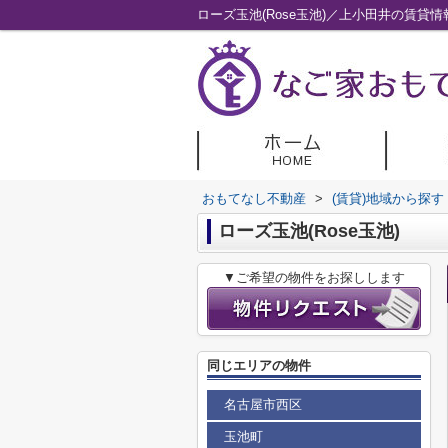
ローズ玉池(Rose玉池)／上小田井の賃貸
おもてなし不動産
>
(賃貸)地域から探す
ローズ玉池(Rose玉池)
▼ご希望の物件をお探しします
同じエリアの物件
名古屋市西区
玉池町