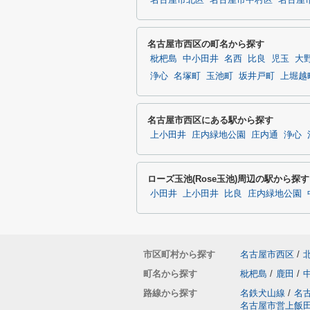
名古屋市北区
名古屋市中村区
名古屋
名古屋市西区の町名から探す
枇杷島
中小田井
名西
比良
児玉
大
浄心
名塚町
玉池町
坂井戸町
上堀越
名古屋市西区にある駅から探す
上小田井
庄内緑地公園
庄内通
浄心
ローズ玉池(Rose玉池)周辺の駅から探す
小田井
上小田井
比良
庄内緑地公園
市区町村から探す
名古屋市西区
/
町名から探す
枇杷島
/
鹿田
/
路線から探す
名鉄犬山線
/
名
名古屋市営上飯