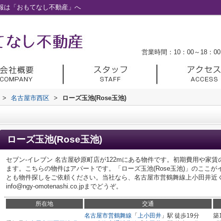
情報は「おもてなし不動産」へ
営業時間：10：00～18：00
>
名古屋市西区
>
ローズ玉池(Rose玉池)
ローズ玉池(Rose玉池)
セブン‐イレブン 名古屋砂原町店が122mにある物件です。初期費用や家
ます。こちらの物件はアパートです。「ローズ玉池(Rose玉池)」のここ
とも物件探しをご依頼ください。当社なら、名古屋市営鶴舞線上小田井近
info@ngy-omotenashi.co.jpまでどうぞ。
所在地
交通
名古屋市営鶴舞線
「
上小田井
」駅 徒歩19分
築