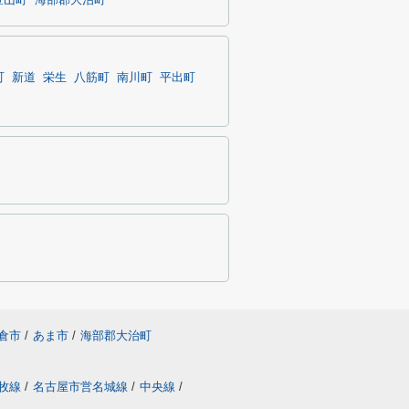
豊山町
海部郡大治町
町
新道
栄生
八筋町
南川町
平出町
倉市
/
あま市
/
海部郡大治町
牧線
/
名古屋市営名城線
/
中央線
/