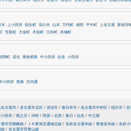
市中川区
春日井市
稲沢市
岩倉市
清須市
北名古屋市
あま市
西春日井郡
野木
上小田井
稲生町
花の木
山木
万代町
城西
平中町
上名古屋
新福寺
町
笠取町
大金町
木前町
江向町
赤城町
浅間町
栄生
東枇杷島
中小田井
比良
小田井
中小田井
西春
庄内通
北名古屋市
/
名古屋市北区
/
清須市
/
春日井市
/
名古屋市中村区
/
稲沢市
/
岩
中小田井
/
熊之庄
/
沖村
/
阿原
/
名西
/
春日
/
比良
/
中之郷
古屋市営鶴舞線
/
ＪＲ東海交通城北線
/
名鉄名古屋本線
/
東海道本線
/
名鉄小
田線
/
名古屋市営東山線