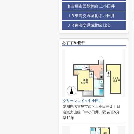
名古屋市営鶴舞線 上小田井
ＪＲ東海交通城北線 小田井
ＪＲ東海交通城北線 比良
おすすめ物件
グリーンレイク中小田井
愛知県名古屋市西区上小田井１丁目
名鉄犬山線「中小田井」駅 徒歩5分
築12年