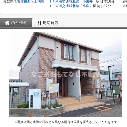
愛知県
名古屋市西区
玉池町
ＪＲ東海交通城北線
「
小田井
」駅 徒歩18分
2
ＪＲ東海交通城北線
「
比良
」駅 徒歩17分
木
物件情報
周辺施設
※写真や図と実際の現状とが異なる場合は現状を優先させていただきます