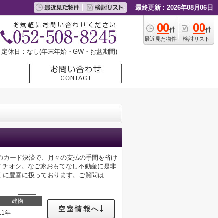
最終更新：2026年08月06日
00
00
件
件
最近見た物件
検討リスト
定休日：なし(年末年始・GW・お盆期間)
賃のカード決済で、月々の支払の手間を省け
がイチオシ。なご家おもてなし不動産に是非
くに豊富に扱っております。ご質問は
建物
空室情報へ
11年