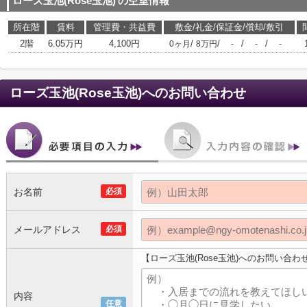
ローズ玉池(Rose玉池)
の空室情報
所在階
賃料
管理費・共益費
敷金/礼金/保証金/償却/敷引
2階
6.05万円
4,100円
/
/
/
/
0ヶ月
8万円
-
-
-
ローズ玉池(Rose玉池)
へのお問い合わせ
お名前
必須
メールアドレス
必須
【ローズ玉池(Rose玉池)へのお問い合わ
内容
任意