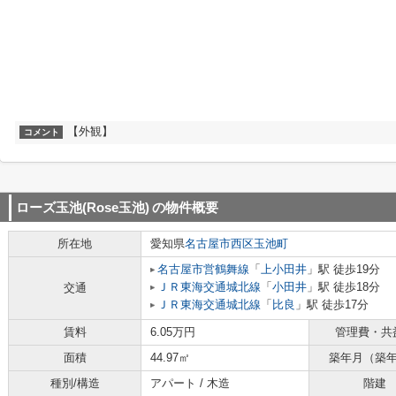
【外観】
コメント
ローズ玉池(Rose玉池)
の物件概要
所在地
愛知県
名古屋市西区
玉池町
名古屋市営鶴舞線
「
上小田井
」駅 徒歩19分
ＪＲ東海交通城北線
「
小田井
」駅 徒歩18分
交通
ＪＲ東海交通城北線
「
比良
」駅 徒歩17分
賃料
6.05万円
管理費・共
面積
44.97㎡
築年月（築
種別/構造
アパート / 木造
階建