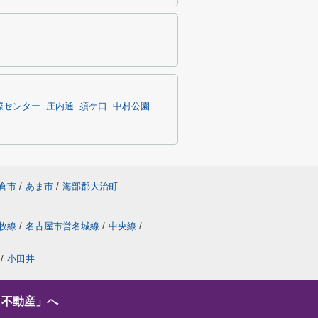
際センター
庄内通
須ケ口
中村公園
倉市
/
あま市
/
海部郡大治町
牧線
/
名古屋市営名城線
/
中央線
/
/
小田井
し不動産」へ