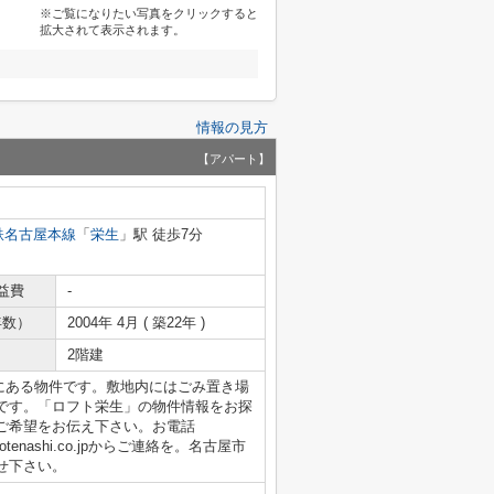
※ご覧になりたい写真をクリックすると
拡大されて表示されます。
情報の見方
【アパート】
鉄名古屋本線
「
栄生
」駅 徒歩7分
益費
-
年数）
2004年 4月 ( 築22年 )
2階建
mにある物件です。敷地内にはごみ置き場
です。「ロフト栄生」の物件情報をお探
ご希望をお伝え下さい。お電話
otenashi.co.jpからご連絡を。名古屋市
せ下さい。