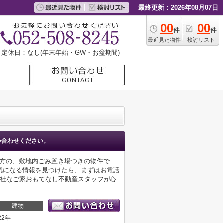
最終更新：2026年08月07日
00
00
件
件
最近見た物件
検討リスト
定休日：なし(年末年始・GW・お盆期間)
い合わせください。
味方の、敷地内ごみ置き場つきの物件で
気になる情報を見つけたら、まずはお電話
絡を下さい。当社なご家おもてなし不動産スタッフが心
建物
22年