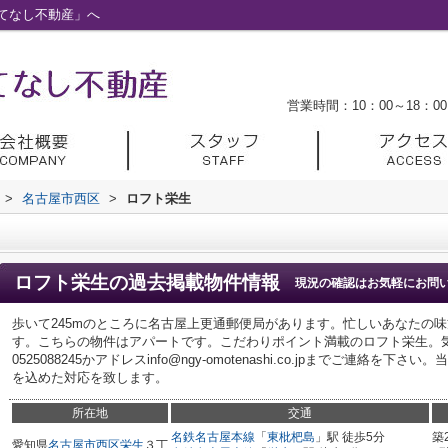
てなし不動産」へ
営業時間：10：00～18：00
>
名古屋市西区
>
ロフト栄生
ロフト栄生
の過去掲載物件情報
現況の確認はお気軽にお問
歩いて245mのところに名古屋上更通郵便局があります。忙しいあなたの
す。こちらの物件はアパートです。こだわりポイント満載のロフト栄生。
0525088245かアドレスinfo@ngy-omotenashi.co.jpまでご連
を込めた対応を致します。
所在地
交通
名鉄名古屋本線
「
東枇杷島
」駅 徒歩5分
築
愛知県
名古屋市西区
栄生
３丁