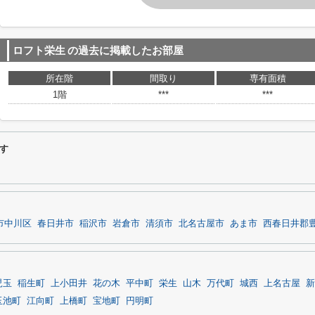
ロフト栄生
の過去に掲載したお部屋
所在階
間取り
専有面積
1階
***
***
す
市中川区
春日井市
稲沢市
岩倉市
清須市
北名古屋市
あま市
西春日井郡
児玉
稲生町
上小田井
花の木
平中町
栄生
山木
万代町
城西
上名古屋
新
玉池町
江向町
上橋町
宝地町
円明町