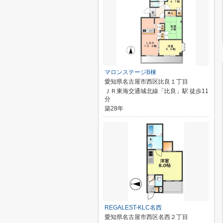
マロンステージB棟
愛知県名古屋市西区比良１丁目
ＪＲ東海交通城北線「比良」駅 徒歩11
分
築28年
REGALEST-KLC名西
愛知県名古屋市西区名西２丁目