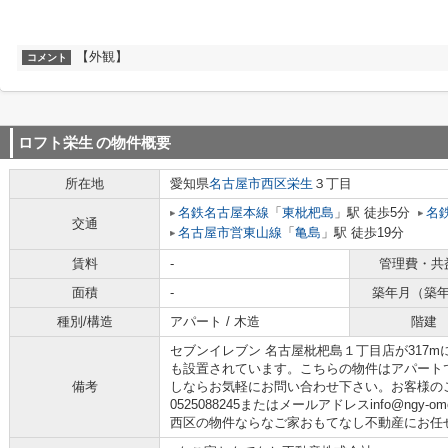
【外観】
コメント
ロフト栄生
の物件概要
所在地
愛知県
名古屋市西区
栄生
３丁目
名鉄名古屋本線
「
東枇杷島
」駅 徒歩5分
名
交通
名古屋市営東山線
「
亀島
」駅 徒歩19分
賃料
-
管理費・共
面積
-
築年月（築
種別/構造
アパート / 木造
階建
セブンイレブン 名古屋枇杷島１丁目店が317
も設置されています。こちらの物件はアパート
備考
しならお気軽にお問い合わせ下さい。お客様の
0525088245またはメールアドレスinfo@ngy-om
西区の物件ならなご家おもてなし不動産にお任