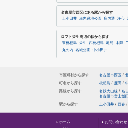
名古屋市西区にある駅から探す
上小田井
庄内緑地公園
庄内通
浄心
ロフト栄生周辺の駅から探す
東枇杷島
栄生
西枇杷島
亀島
本陣
丸の内
名城公園
中小田井
市区町村から探す
名古屋市西区
/
町名から探す
枇杷島
/
鹿田
/
路線から探す
名鉄犬山線
/
名
名古屋市営上飯
駅から探す
上小田井
/
西春
/
ホーム
お問い合わせ