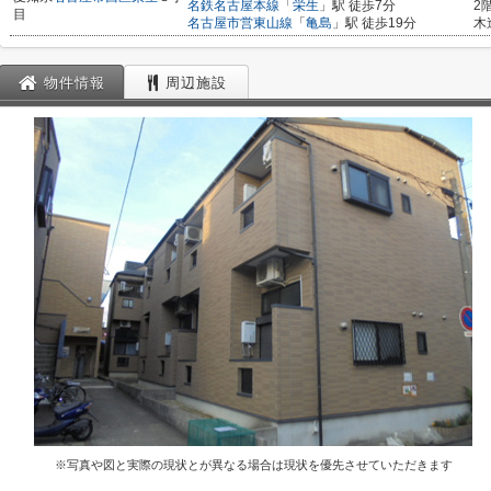
名鉄名古屋本線
「
栄生
」駅 徒歩7分
2
目
名古屋市営東山線
「
亀島
」駅 徒歩19分
木
物件情報
周辺施設
※写真や図と実際の現状とが異なる場合は現状を優先させていただきます