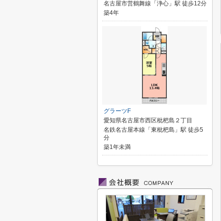
名古屋市営鶴舞線「浄心」駅 徒歩12分
築4年
グラーツF
愛知県名古屋市西区枇杷島２丁目
名鉄名古屋本線「東枇杷島」駅 徒歩5
分
築1年未満