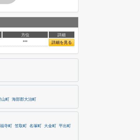
方位
詳細
***
詳細を見る
豊山町
海部郡大治町
福寺町
笠取町
名塚町
大金町
平出町