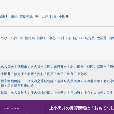
浅間町
栄生
東枇杷島
中小田井
比良
小田井
二ツ杁
下小田井
枇杷島
浅間町
浄心
中村日赤
新川橋
名古屋
太閤通
国
北名古屋市
/
清須市
/
名古屋市北区
/
春日井市
/
名古屋市中村区
/
稲沢市
/
岩
中小田井
/
熊之庄
/
名西
/
沖村
/
阿原
/
春日
/
比良
/
中之郷
古屋市営鶴舞線
/
ＪＲ東海交通城北線
/
名鉄名古屋本線
/
東海道本線
/
名鉄小
田線
/
名古屋市営東山線
徳重・名古屋芸大
/
庄内緑地公園
/
中小田井
/
庄内通
/
浄心
/
大山寺
/
栄生
上小田井の賃貸情報は「おもてな
ペット可