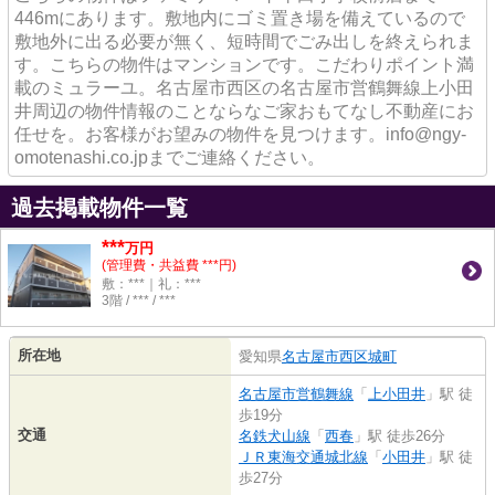
446mにあります。敷地内にゴミ置き場を備えているので
敷地外に出る必要が無く、短時間でごみ出しを終えられま
す。こちらの物件はマンションです。こだわりポイント満
載のミュラーユ。名古屋市西区の名古屋市営鶴舞線上小田
井周辺の物件情報のことならなご家おもてなし不動産にお
任せを。お客様がお望みの物件を見つけます。info@ngy-
omotenashi.co.jpまでご連絡ください。
過去掲載物件一覧
***
万円
(管理費・共益費 ***円)
敷：***｜礼：***
3階 / *** / ***
所在地
愛知県
名古屋市西区
城町
名古屋市営鶴舞線
「
上小田井
」駅 徒
歩19分
交通
名鉄犬山線
「
西春
」駅 徒歩26分
ＪＲ東海交通城北線
「
小田井
」駅 徒
歩27分