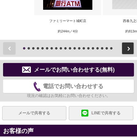
ファミリーマート城町店
西春九之
約244m／4分
約813
前
メールでお問い合わせする(無料)
電話でお問い合わせする
現況の確認はお気軽にお問い合わせください。
メールで共有する
LINEで共有する
お客様の声