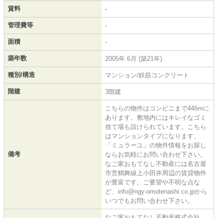
賃料
-
管理費等
-
面積
-
築年数
2005年 6月 (築21年)
種別/構造
マンション/鉄筋コンクリート
階建
3階建
こちらの物件はコンビニまで446mに
あります。敷地内にはキレイなゴミ
捨て場も設けられています。こちら
はマンションタイプになります。
「ミュラーユ」の物件情報をお探し
備考
ならお気軽にお問い合わせ下さい。
なご家おもてなし不動産には名古屋
市営鶴舞線上小田井周辺の賃貸物件
が豊富です。ご要望や不明な点な
ど、info@ngy-omotenashi.co.jpから
いつでもお問い合わせ下さい。
なご家おもてなし不動産株式会社