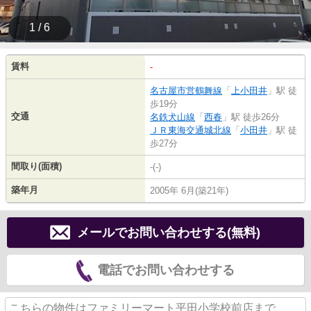
1 / 6
賃料
-
名古屋市営鶴舞線
「
上小田井
」駅 徒
歩19分
交通
名鉄犬山線
「
西春
」駅 徒歩26分
ＪＲ東海交通城北線
「
小田井
」駅 徒
歩27分
間取り(面積)
-(-)
築年月
2005年 6月(築21年)
メールでお問い合わせする(無料)
電話でお問い合わせする
こちらの物件はファミリーマート平田小学校前店まで