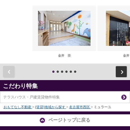
金井 崇
金井
前
こだわり特集
テラスハウス・戸建賃貸物件特集
おもてなし不動産
>
(賃貸)地域から探す
>
名古屋市西区
>
ミュラーユ
ページトップに戻る