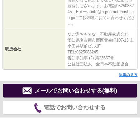
豊富にございます。お電話05250882
45、Eメールinfo@ngy-omotenashi.c
o.jpにてお気軽にお問い合わせくださ
い。
なご家おもてなし不動産株式会社
愛知県名古屋市西区貴生町107-13 上
小田井駅前ビル1F
取扱会社
TEL:0525088245
愛知県知事 (2) 第23657号
公益社団法人 全日本不動産協会
情報の見方
メールでお問い合わせする(無料)
電話でお問い合わせする