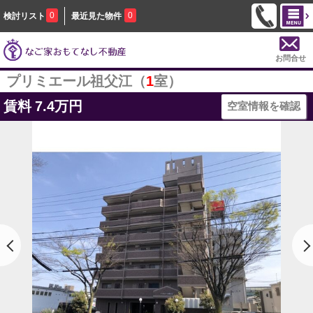
0
0
検討リスト
最近見た物件
お問合せ
プリミエール祖父江（
1
室）
賃料
7.4万円
空室情報を確認