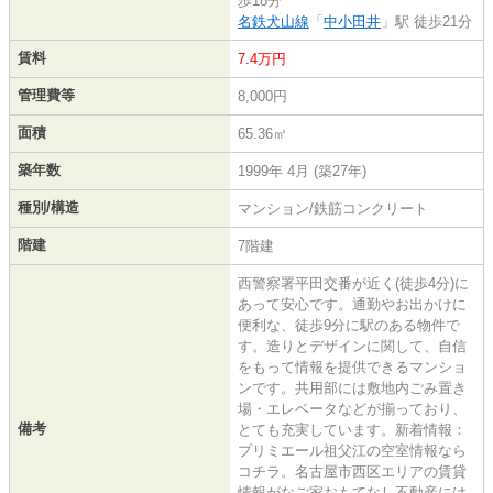
歩18分
名鉄犬山線
「
中小田井
」駅 徒歩21分
賃料
7.4万円
管理費等
8,000円
面積
65.36㎡
築年数
1999年 4月 (築27年)
種別/構造
マンション/鉄筋コンクリート
階建
7階建
西警察署平田交番が近く(徒歩4分)に
あって安心です。通勤やお出かけに
便利な、徒歩9分に駅のある物件で
す。造りとデザインに関して、自信
をもって情報を提供できるマンショ
ンです。共用部には敷地内ごみ置き
場・エレベータなどが揃っており、
備考
とても充実しています。新着情報：
プリミエール祖父江の空室情報なら
コチラ。名古屋市西区エリアの賃貸
情報がなご家おもてなし不動産には