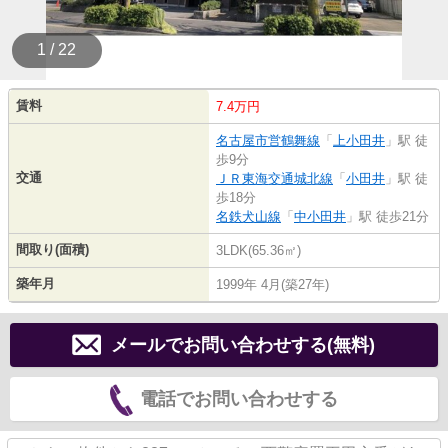
1 / 22
賃料
7.4万円
名古屋市営鶴舞線
「
上小田井
」駅 徒
歩9分
交通
ＪＲ東海交通城北線
「
小田井
」駅 徒
歩18分
名鉄犬山線
「
中小田井
」駅 徒歩21分
間取り(面積)
3LDK(65.36㎡)
築年月
1999年 4月(築27年)
メールでお問い合わせする(無料)
電話でお問い合わせする