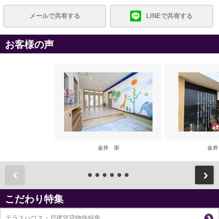
メールで共有する
LINEで共有する
お客様の声
金井 崇
金井
前
こだわり特集
テラスハウス・戸建賃貸物件特集