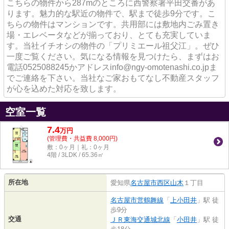
こちらの物件から287mのところに西警察署平田交番があ
ります。魅力的な駅近の物件で、駅まで徒歩9分です。こ
ちらの物件はマンションです。共用部には敷地内ごみ置き
場・エレベータなどが揃っており、とても充実していま
す。当社イチオシの物件の「プリミエール祖父江」。ぜひ
一度ご覧ください。気になる情報を見つけたら、まずはお
電話0525088245かアドレスinfo@ngy-omotenashi.co.jpま
でご連絡を下さい。当社なご家おもてなし不動産スタッフ
が心を込めた対応を致します。
空室一覧
7.4
万
円
(管理費・共益費 8,000円)
敷：0ヶ月｜礼：0ヶ月
4階 / 3LDK / 65.36㎡
所在地
愛知県
名古屋市西区
山木
１丁目
名古屋市営鶴舞線
「
上小田井
」駅 徒
歩9分
交通
ＪＲ東海交通城北線
「
小田井
」駅 徒