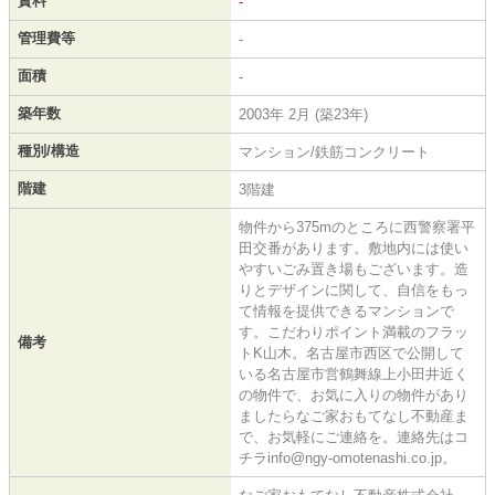
賃料
-
管理費等
-
面積
-
築年数
2003年 2月 (築23年)
種別/構造
マンション/鉄筋コンクリート
階建
3階建
物件から375mのところに西警察署平
田交番があります。敷地内には使い
やすいごみ置き場もございます。造
りとデザインに関して、自信をもっ
て情報を提供できるマンションで
す。こだわりポイント満載のフラッ
備考
トK山木。名古屋市西区で公開して
いる名古屋市営鶴舞線上小田井近く
の物件で、お気に入りの物件があり
ましたらなご家おもてなし不動産ま
で、お気軽にご連絡を。連絡先はコ
チラinfo@ngy-omotenashi.co.jp。