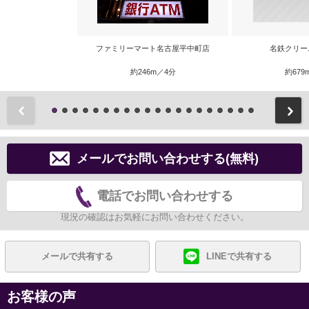
ファミリーマート名古屋平中町店
名鉄クリー
約246m／4分
約679
前
メールでお問い合わせする(無料)
電話でお問い合わせする
現況の確認はお気軽にお問い合わせください。
メールで共有する
LINEで共有する
お客様の声