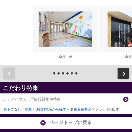
金井 崇
金井
前
こだわり特集
テラスハウス・戸建賃貸物件特集
おもてなし不動産
>
(賃貸)地域から探す
>
名古屋市西区
>
フラットK山木
ページトップに戻る