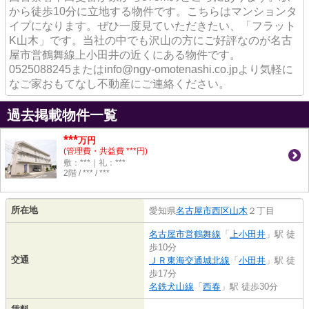
から徒歩10分に立地する物件です。こちらはマンションタ
イプになります。ぜひ一度見ていただきたい、「フラット
K山木」です。当社の中でも沢山の方にご好評なのが名古
屋市営鶴舞線上小田井の近くにある物件です。
0525088245またはinfo@ngy-omotenashi.co.jpより気軽に
なご家おもてなし不動産にご連絡ください。
過去掲載物件一覧
***
万円
(管理費・共益費 ***円)
敷：***｜礼：***
2階 / *** / ***
所在地
愛知県
名古屋市西区
山木
２丁目
名古屋市営鶴舞線
「
上小田井
」駅 徒
歩10分
交通
ＪＲ東海交通城北線
「
小田井
」駅 徒
歩17分
名鉄犬山線
「
西春
」駅 徒歩30分