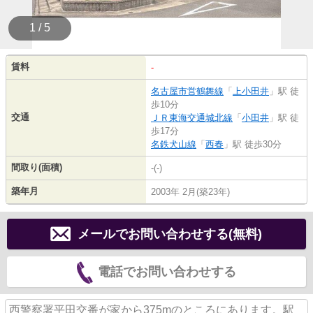
1 / 5
賃料
-
名古屋市営鶴舞線
「
上小田井
」駅 徒
歩10分
交通
ＪＲ東海交通城北線
「
小田井
」駅 徒
歩17分
名鉄犬山線
「
西春
」駅 徒歩30分
間取り(面積)
-(-)
築年月
2003年 2月(築23年)
メールでお問い合わせする(無料)
電話でお問い合わせする
西警察署平田交番が家から375mのところにあります。駅