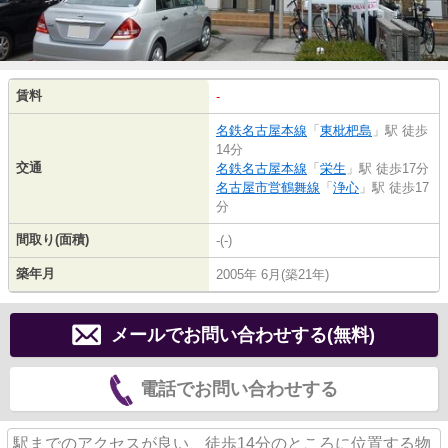
賃料
-
名鉄名古屋本線
「
東枇杷島
」駅 徒歩
14分
交通
名鉄名古屋本線
「
栄生
」駅 徒歩17分
名古屋市営鶴舞線
「
浄心
」駅 徒歩17
分
間取り(面積)
-(-)
築年月
2005年 6月(築21年)
メールでお問い合わせする(無料)
電話でお問い合わせする
駅までのアクセスが良い、徒歩14分のところに位置する物