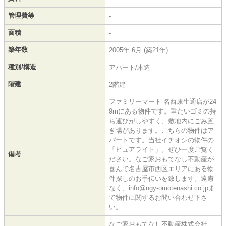
管理費等
-
面積
-
築年数
2005年 6月 (築21年)
種別/構造
アパート/木造
階建
2階建
ファミリーマート 名西康生通店が24
9mにある物件です。重たいゴミの持
ち運びがしやすく、敷地内にごみ置
き場があります。こちらの物件はア
パートです。当社イチオシの物件の
「ピュアライト」。ぜひ一度ご覧く
備考
ださい。なご家おもてなし不動産が
喜んで名古屋市西区エリアにある物
件探しのお手伝いを致します。遠慮
なく、info@ngy-omotenashi.co.jpま
で物件に関するお問い合わせ下さ
い。
なご家おもてなし不動産株式会社