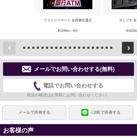
ファミリーマート 名西康生通店
ヨシヅヤ 
約249m／4分
約625
前
メールでお問い合わせする(無料)
電話でお問い合わせする
現況の確認はお気軽にお問い合わせください。
メールで共有する
LINEで共有する
お客様の声