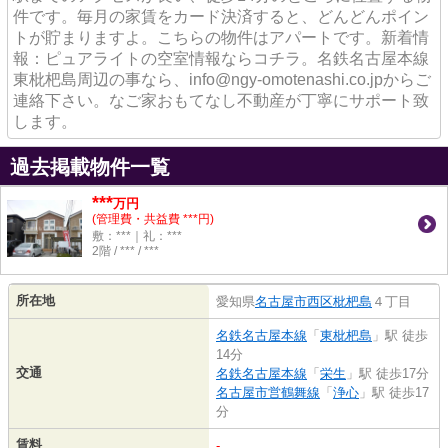
件です。毎月の家賃をカード決済すると、どんどんポイン
トが貯まりますよ。こちらの物件はアパートです。新着情
報：ピュアライトの空室情報ならコチラ。名鉄名古屋本線
東枇杷島周辺の事なら、info@ngy-omotenashi.co.jpからご
連絡下さい。なご家おもてなし不動産が丁寧にサポート致
します。
過去掲載物件一覧
***
万円
(管理費・共益費 ***円)
敷：***｜礼：***
2階 / *** / ***
所在地
愛知県
名古屋市西区
枇杷島
４丁目
名鉄名古屋本線
「
東枇杷島
」駅 徒歩
14分
交通
名鉄名古屋本線
「
栄生
」駅 徒歩17分
名古屋市営鶴舞線
「
浄心
」駅 徒歩17
分
賃料
-