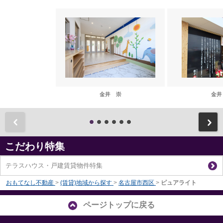
金井 崇
金井
前
こだわり特集
テラスハウス・戸建賃貸物件特集
おもてなし不動産
>
(賃貸)地域から探す
>
名古屋市西区
>
ピュアライト
ページトップに戻る