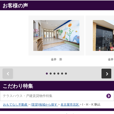
お客様の声
金井 崇
金井
前
こだわり特集
テラスハウス・戸建賃貸物件特集
おもてなし不動産
>
(賃貸)地域から探す
>
名古屋市北区
>
I・H・K 駒止