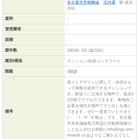
名古屋市営鶴舞線
「
庄内通
」駅 徒歩
19分
賃料
-
管理費等
-
面積
-
築年数
2003年 3月 (築23年)
種別/構造
マンション/鉄筋コンクリート
階建
3階建
造りとデザインに関して、自信をも
って情報を提供できるマンションで
す。駅近くに立地する物件で、徒歩1
2分程でアクセスできます。敷地内ご
み置き場付き物件でゴミ出しを楽に
備考
できます。ぜひ一度見ていただきた
い、「I・H・K 駒止」です。名古屋
市営名城線黒川周辺の不動産情報の
ことならぜひお気軽にinfo@ngy-omo
tenashi.co.jpよりなご家おもてなし