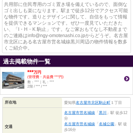
共用部に住民専用のゴミ置き場を備えているので、面倒な
ゴミ出しも楽になります。駅まで徒歩12分でアクセス可能
な物件です。造りとデザインに関して、自信をもって情報
を提供できるマンションです。ぜひ一度見ていただきた
い、「I・H・K 駒止」です。なご家おもてなし不動産まで
のご連絡はinfo@ngy-omotenashi.co.jpからどうぞ。名古屋
市北区にある名古屋市営名城線黒川周辺の物件情報を数多
くご紹介中。
過去掲載物件一覧
***
万円
(管理費・共益費 ***円)
敷：***｜礼：***
2階 / *** / ***
所在地
愛知県
名古屋市北区
駒止町
１丁目
名古屋市営名城線
「
黒川
」駅 徒歩12
分
名古屋市営名城線
「
名城公園
」駅 徒
交通
歩16分