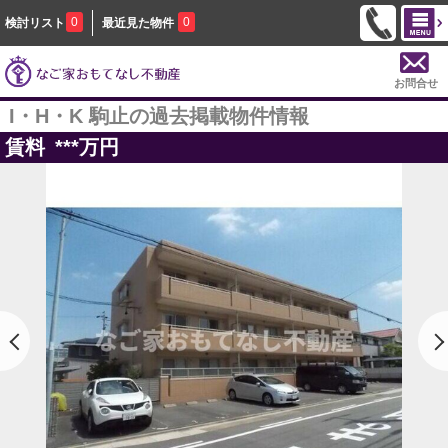
0
0
検討リスト
最近見た物件
お問合せ
I・H・K 駒止の過去掲載物件情報
賃料
***
万円