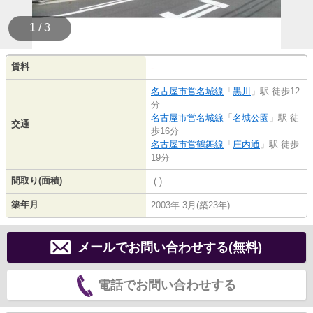
1 / 3
賃料
-
名古屋市営名城線
「
黒川
」駅 徒歩12
分
名古屋市営名城線
「
名城公園
」駅 徒
交通
歩16分
名古屋市営鶴舞線
「
庄内通
」駅 徒歩
19分
間取り(面積)
-(-)
築年月
2003年 3月(築23年)
メールでお問い合わせする(無料)
電話でお問い合わせする