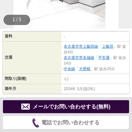
1 / 3
賃料
-
名古屋市営上飯田線
「
上飯田
」駅 徒
歩4分
交通
名古屋市営名城線
「
平安通
」駅 徒歩
14分
中央線
「
大曽根
」駅 徒歩25分
間取り(面積)
-(-)
築年月
2024年 5月(築2年)
メールでお問い合わせする(無料)
電話でお問い合わせする