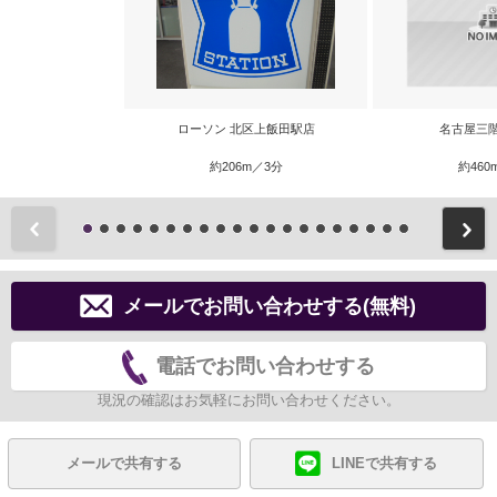
ローソン 北区上飯田駅店
名古屋三
約206m／3分
約460
前
メールでお問い合わせする(無料)
電話でお問い合わせする
現況の確認はお気軽にお問い合わせください。
メールで共有する
LINEで共有する