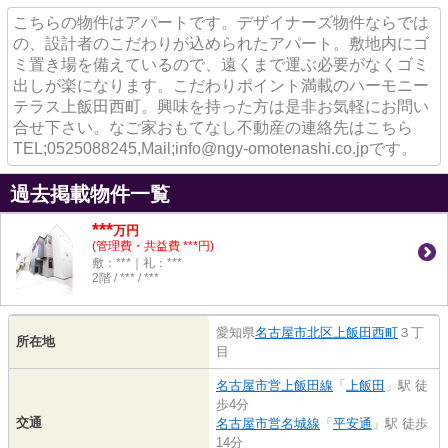
こちらの物件はアパートです。デザイナーズ物件ならでは
の、設計者のこだわりが込められたアパート。敷地内にゴ
ミ置き場を備えているので、遠くまで運ぶ必要がなくゴミ
出しが楽になります。こだわりポイント満載のハーモニー
テラス上飯田西町。興味を持った方は是非お気軽にお問い
合せ下さい。なご家おもてなし不動産の連絡先はこちら
TEL;0525088245,Mail;info@ngy-omotenashi.co.jpです。
過去掲載物件一覧
***
万円
(管理費・共益費 ***円)
敷：***｜礼：***
2階 / *** / ***
愛知県
名古屋市北区
上飯田西町
３丁
所在地
目
名古屋市営上飯田線
「
上飯田
」駅 徒
歩4分
交通
名古屋市営名城線
「
平安通
」駅 徒歩
14分