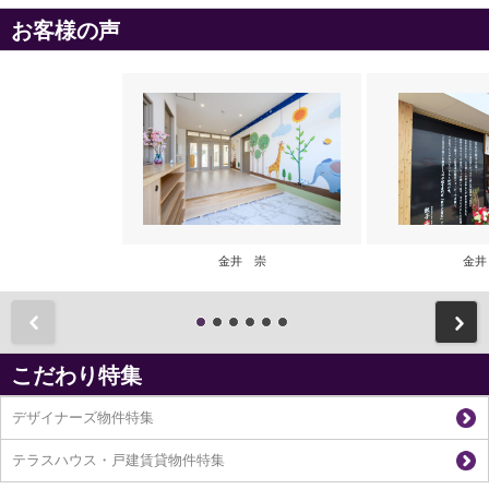
お客様の声
金井 崇
金井
前
こだわり特集
デザイナーズ物件特集
テラスハウス・戸建賃貸物件特集