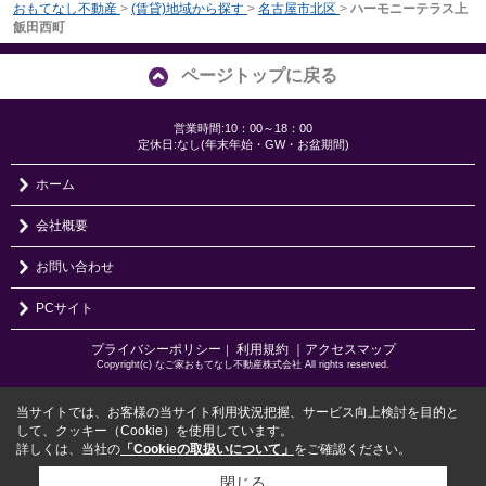
おもてなし不動産
>
(賃貸)地域から探す
>
名古屋市北区
>
ハーモニーテラス上
飯田西町
ページトップに戻る
営業時間:10：00～18：00
定休日:なし(年末年始・GW・お盆期間)
ホーム
会社概要
お問い合わせ
PCサイト
プライバシーポリシー
利用規約
｜アクセスマップ
｜
Copyright(c) なご家おもてなし不動産株式会社 All rights reserved.
当サイトでは、お客様の当サイト利用状況把握、サービス向上検討を目的と
して、クッキー（Cookie）を使用しています。
詳しくは、当社の
「Cookieの取扱いについて」
をご確認ください。
閉じる