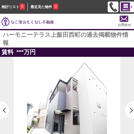
0
0
検討リスト
最近見た物件
お問合せ
ハーモニーテラス上飯田西町の過去掲載物件情
報
賃料
***
万円