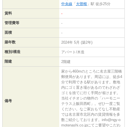
中央線
「
大曽根
」駅 徒歩25分
賃料
-
管理費等
-
面積
-
築年数
2024年 5月 (築2年)
種別/構造
アパート/木造
階建
2階建
家から460mのところに名古屋三階橋
郵便局があります。周辺には、徒歩4
分で利用できる駅があります。敷地
内にゴミ置き場があるのでわざわざ
ゴミを捨てに行く手間が省けます。
当社イチオシの物件の「ハーモニー
備考
テラス上飯田西町」。ぜひ一度ご覧
ください。なご家おもてなし不動産
では名古屋市北区内の賃貸情報を多
数ご紹介しております。info@ngy-o
motenashi.co.jpにてご要望やこだわ