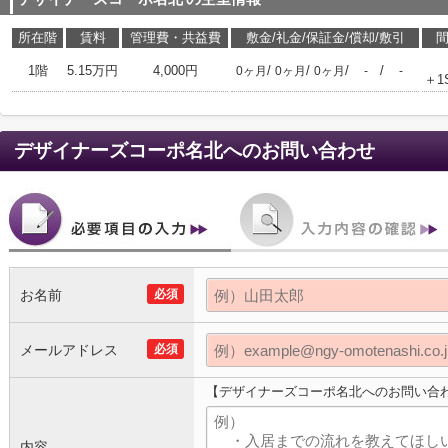
所在階
賃料
管理費・共益費
敷金/礼金/保証金/償却/敷引
1階
5.15万円
4,000円
/
/
/
/
0ヶ月
0ヶ月
0ヶ月
-
-
＋1
デザイナーズコーポ名北
へのお問い合わせ
お名前
必須
メールアドレス
必須
【デザイナーズコーポ名北へのお問い合
内容