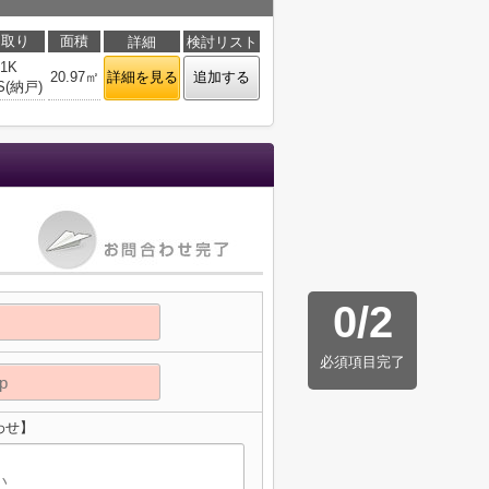
間取り
面積
詳細
検討リスト
1K
20.97㎡
詳細を見る
追加する
S(納戸)
0
/
2
必須項目完了
わせ】