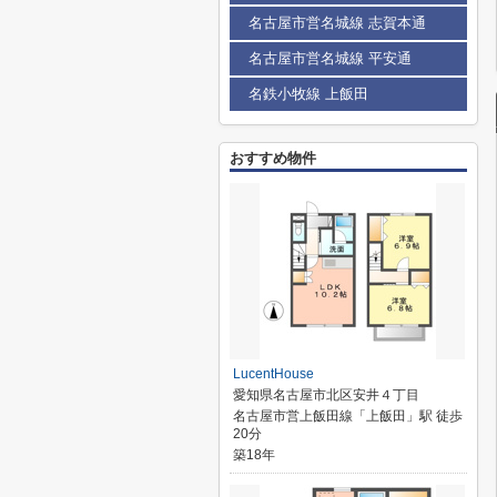
名古屋市営名城線 志賀本通
名古屋市営名城線 平安通
名鉄小牧線 上飯田
おすすめ物件
LucentHouse
愛知県名古屋市北区安井４丁目
名古屋市営上飯田線「上飯田」駅 徒歩
20分
築18年