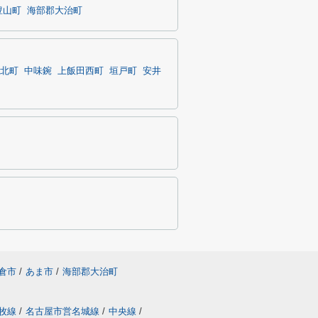
豊山町
海部郡大治町
北町
中味鋺
上飯田西町
垣戸町
安井
倉市
/
あま市
/
海部郡大治町
牧線
/
名古屋市営名城線
/
中央線
/