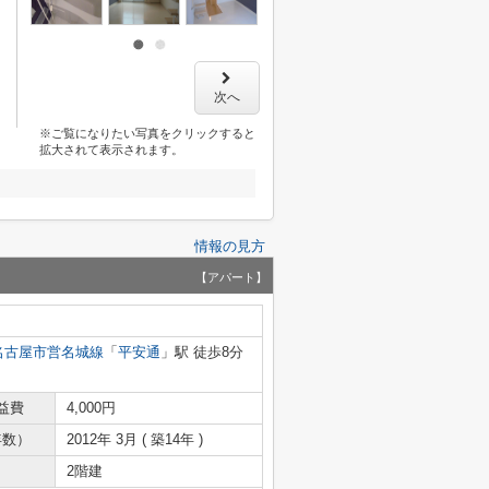
次へ
※ご覧になりたい写真をクリックすると
拡大されて表示されます。
情報の見方
【アパート】
名古屋市営名城線
「
平安通
」駅 徒歩8分
益費
4,000円
年数）
2012年 3月 ( 築14年 )
2階建