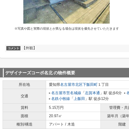
※写真や図と実際の現状とが異なる場合は現状を優先させていただきます
【外観】
コメント
デザイナーズコーポ名北
の物件概要
所在地
愛知県
名古屋市北区
下飯田町
１丁目
名古屋市営名城線
「
志賀本通
」駅 徒歩6分
交通
名鉄小牧線
「
上飯田
」駅 徒歩12分
賃料
5.15万円
管理費・共
面積
20.97㎡
築年月（築
種別/構造
アパート / 木造
階建