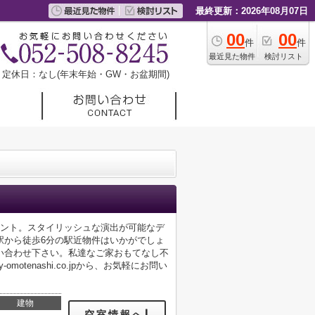
最終更新：2026年08月07日
00
00
件
件
最近見た物件
検討リスト
定休日：なし(年末年始・GW・お盆期間)
イント。スタイリッシュな演出が可能なデ
駅から徒歩6分の駅近物件はいかがでしょ
い合わせ下さい。私達なご家おもてなし不
motenashi.co.jpから、お気軽にお問い
建物
空室情報へ