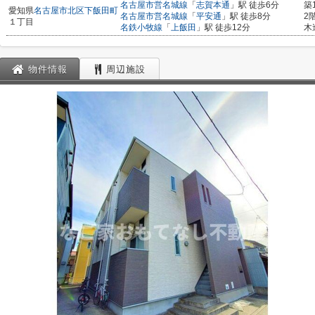
名古屋市営名城線
「
志賀本通
」駅 徒歩6分
築
愛知県
名古屋市北区
下飯田町
名古屋市営名城線
「
平安通
」駅 徒歩8分
2
１丁目
名鉄小牧線
「
上飯田
」駅 徒歩12分
木
物件情報
周辺施設