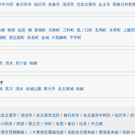
市中川区
春日井市
稲沢市
岩倉市
清須市
北名古屋市
あま市
西春日井郡
味鋺
柳原
如意
楠
新堀町
生駒町
三軒町
龍ノ口町
玄馬町
水草町
上飯田
畑町
西志賀町
長喜町
金城
大我麻町
平手町
田
清水
尼ケ坂
味鋺
す
根
黒川
清水
名城公園
東大手
名古屋城
味鋺
北名古屋市
/
清須市
/
名古屋市北区
/
春日井市
/
名古屋市中村区
/
稲沢市
/
岩
中小田井
/
阿原
/
熊之庄
/
沖村
/
名西
/
春日
/
比良
/
中之郷
古屋市営鶴舞線
/
ＪＲ東海交通城北線
/
名鉄名古屋本線
/
東海道本線
/
名鉄小