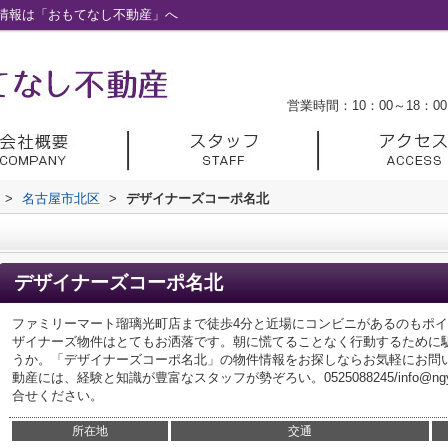
情報は「おもてなし不動産」へ
営業時間：10：00～18：00
>
名古屋市北区
>
デザイナーズコーポ名北
デザイナーズコーポ名北
ファミリーマート瑠璃光町店まで徒歩4分と近場にコンビニがあるのもポ
ザイナーズ物件はとてもお洒落です。朝に慌てることなく行動するために
うか。「デザイナーズコーポ名北」の物件情報をお探しならお気軽にお問
動産には、経験と知識が豊富なスタッフが勢ぞろい。0525088245/info@ngy-o
合せください。
所在地
交通