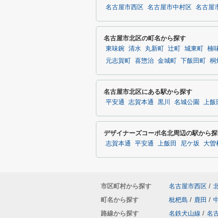
名古屋市西区
名古屋市中村区
名古屋
名古屋市北区の町名から探す
東味鋺
清水
丸新町
辻町
城東町
楠
元志賀町
喜惣治
金城町
下飯田町
桐
名古屋市北区にある駅から探す
平安通
志賀本通
黒川
名城公園
上飯
デザイナーズコーポ名北周辺の駅から探
志賀本通
平安通
上飯田
尼ケ坂
大曽
市区町村から探す
名古屋市西区
/
町名から探す
枇杷島
/
鹿田
/
路線から探す
名鉄犬山線
/
名