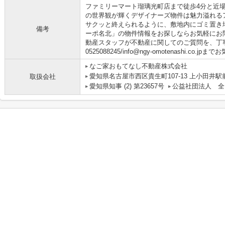
ファミリーマート瑠璃光町店まで徒歩4分と近
の世界観が輝くデザイナーズ物件は魅力溢れる
サクッと終えられるように、敷地内にゴミ置き
備考
ーポ名北」の物件情報をお探しならお気軽にお
動産スタッフが不動産に関してのご質問を、丁
0525088245/info@ngy-omotenashi.co
なご家おもてなし不動産株式会社
愛知県名古屋市西区貴生町107-13 上小田井駅
取扱会社
愛知県知事 (2) 第23657号
公益社団法人 全