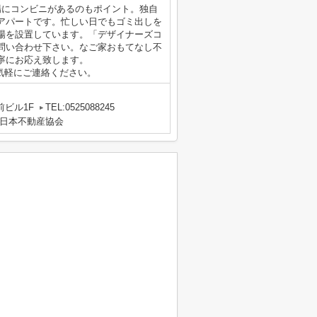
場にコンビニがあるのもポイント。独自
アパートです。忙しい日でもゴミ出しを
場を設置しています。「デザイナーズコ
問い合わせ下さい。なご家おもてなし不
寧にお応え致します。
.jpまでお気軽にご連絡ください。
前ビル1F
TEL:0525088245
日本不動産協会