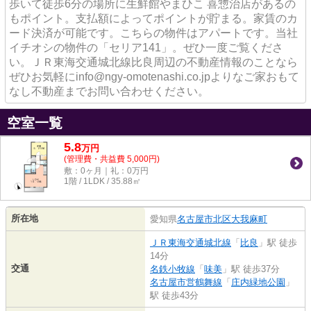
歩いて徒歩6分の場所に生鮮館やまひこ 喜惣治店があるの
もポイント。支払額によってポイントが貯まる。家賃のカ
ード決済が可能です。こちらの物件はアパートです。当社
イチオシの物件の「セリア141」。ぜひ一度ご覧くださ
い。ＪＲ東海交通城北線比良周辺の不動産情報のことなら
ぜひお気軽にinfo@ngy-omotenashi.co.jpよりなご家おもて
なし不動産までお問い合わせください。
空室一覧
5.8
万
円
(管理費・共益費 5,000円)
敷：0ヶ月｜礼：0万円
1階 / 1LDK / 35.88㎡
所在地
愛知県
名古屋市北区
大我麻町
ＪＲ東海交通城北線
「
比良
」駅 徒歩
14分
交通
名鉄小牧線
「
味美
」駅 徒歩37分
名古屋市営鶴舞線
「
庄内緑地公園
」
駅 徒歩43分