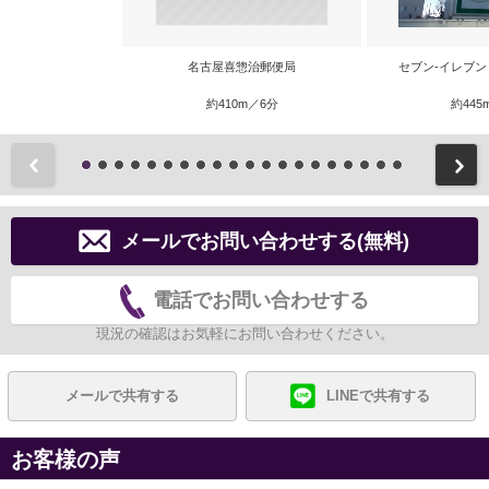
名古屋喜惣治郵便局
セブン‐イレブン
約410m／6分
約445
前
メールでお問い合わせする(無料)
電話でお問い合わせする
現況の確認はお気軽にお問い合わせください。
メールで共有する
LINEで共有する
お客様の声