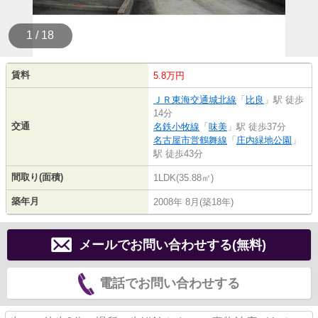
1 / 18
賃料
5.8万円
ＪＲ東海交通城北線
「
比良
」駅 徒歩
14分
交通
名鉄小牧線
「
味美
」駅 徒歩37分
名古屋市営鶴舞線
「
庄内緑地公園
」
駅 徒歩43分
間取り(面積)
1LDK(35.88㎡)
築年月
2008年 8月(築18年)
メールでお問い合わせする(無料)
電話でお問い合わせする