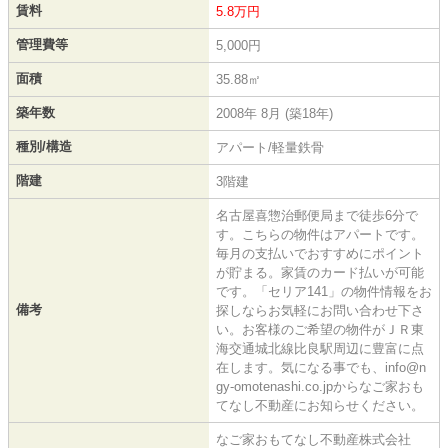
賃料
5.8万円
管理費等
5,000円
面積
35.88㎡
築年数
2008年 8月 (築18年)
種別/構造
アパート/軽量鉄骨
階建
3階建
名古屋喜惣治郵便局まで徒歩6分で
す。こちらの物件はアパートです。
毎月の支払いでおすすめにポイント
が貯まる。家賃のカード払いが可能
です。「セリア141」の物件情報をお
備考
探しならお気軽にお問い合わせ下さ
い。お客様のご希望の物件がＪＲ東
海交通城北線比良駅周辺に豊富に点
在します。気になる事でも、info@n
gy-omotenashi.co.jpからなご家おも
てなし不動産にお知らせください。
なご家おもてなし不動産株式会社