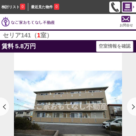
0
0
検討リスト
最近見た物件
お問合せ
セリア141（
1
室）
賃料
5.8万円
空室情報を確認