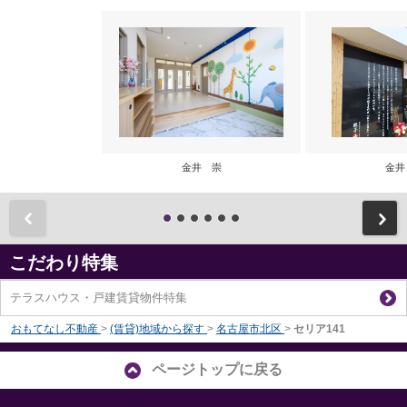
金井 崇
金井
前
こだわり特集
テラスハウス・戸建賃貸物件特集
おもてなし不動産
>
(賃貸)地域から探す
>
名古屋市北区
>
セリア141
ページトップに戻る