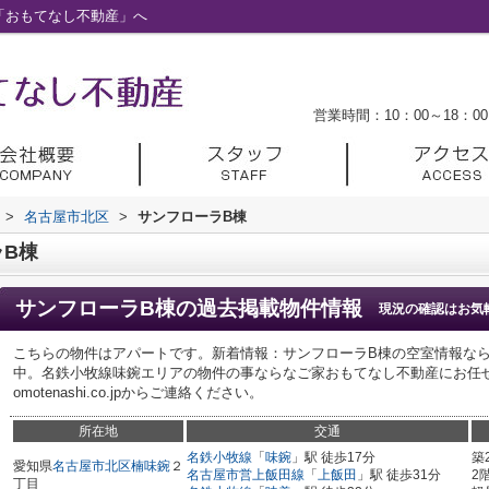
「おもてなし不動産」へ
営業時間：10：00～18：00
>
名古屋市北区
>
サンフローラB棟
B棟
サンフローラB棟
の過去掲載物件情報
現況の確認はお気
こちらの物件はアパートです。新着情報：サンフローラB棟の空室情報な
中。名鉄小牧線味鋺エリアの物件の事ならなご家おもてなし不動産にお任せを。0525
omotenashi.co.jpからご連絡ください。
所在地
交通
名鉄小牧線
「
味鋺
」駅 徒歩17分
築
愛知県
名古屋市北区
楠味鋺
２
名古屋市営上飯田線
「
上飯田
」駅 徒歩31分
2
丁目