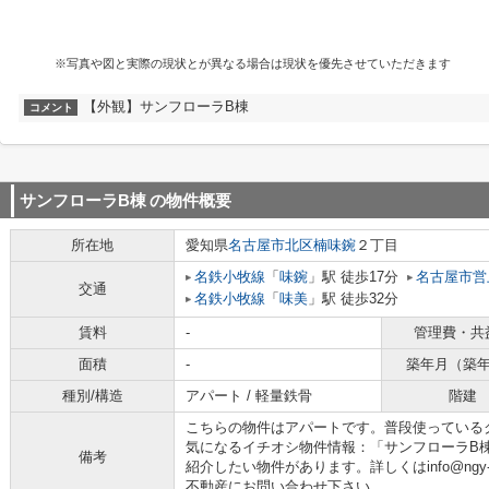
※写真や図と実際の現状とが異なる場合は現状を優先させていただきます
【外観】サンフローラB棟
コメント
サンフローラB棟
の物件概要
所在地
愛知県
名古屋市北区
楠味鋺
２丁目
名鉄小牧線
「
味鋺
」駅 徒歩17分
名古屋市営
交通
名鉄小牧線
「
味美
」駅 徒歩32分
賃料
-
管理費・共
面積
-
築年月（築
種別/構造
アパート / 軽量鉄骨
階建
こちらの物件はアパートです。普段使っている
気になるイチオシ物件情報：「サンフローラB
備考
紹介したい物件があります。詳しくはinfo@ngy-om
不動産にお問い合わせ下さい。