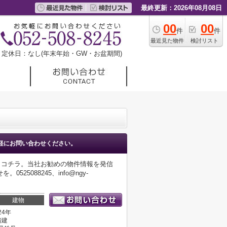
最終更新：2026年08月08日
00
00
件
件
最近見た物件
検討リスト
定休日：なし(年末年始・GW・お盆期間)
軽にお問い合わせください。
らコチラ。当社お勧めの物件情報を発信
088245、info@ngy-
建物
24年
階建