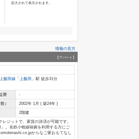
拡大されて表示されます。
情報の見方
【アパート】
上飯田線
「
上飯田
」駅 徒歩31分
益費
-
年数）
2002年 1月 ( 築24年 )
2階建
クレジットで、家賃の決済が可能です。
棟」。名鉄小牧線味鋺を利用する方にご
otenashi.co.jpからなご家おもてなし