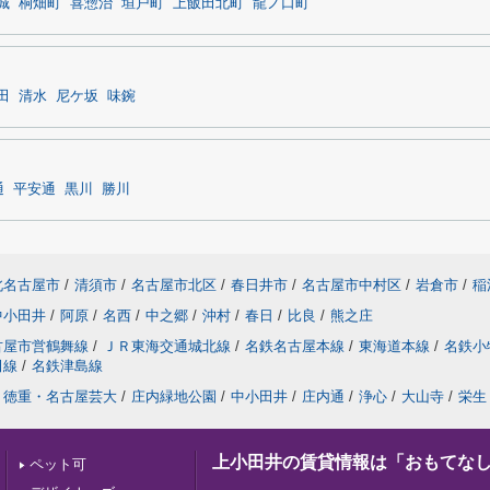
城
桐畑町
喜惣治
垣戸町
上飯田北町
龍ノ口町
田
清水
尼ケ坂
味鋺
通
平安通
黒川
勝川
北名古屋市
/
清須市
/
名古屋市北区
/
春日井市
/
名古屋市中村区
/
岩倉市
/
稲
中小田井
/
阿原
/
名西
/
中之郷
/
沖村
/
春日
/
比良
/
熊之庄
古屋市営鶴舞線
/
ＪＲ東海交通城北線
/
名鉄名古屋本線
/
東海道本線
/
名鉄小
田線
/
名鉄津島線
徳重・名古屋芸大
/
庄内緑地公園
/
中小田井
/
庄内通
/
浄心
/
大山寺
/
栄生
上小田井の賃貸情報は「おもてな
ペット可