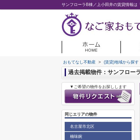
サンフローラB棟／上小田井の賃貸情報は
おもてなし不動産
>
(賃貸)地域から探す
過去掲載物件：サンフローラ
▼ご希望の物件をお探しします
同じエリアの物件
名古屋市北区
楠味鋺