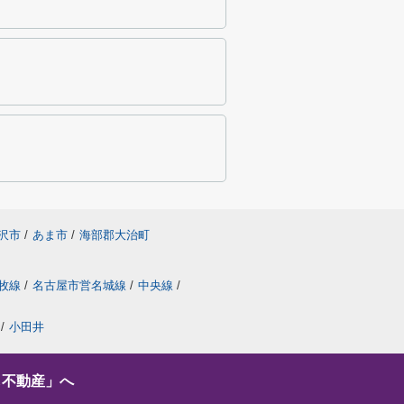
沢市
/
あま市
/
海部郡大治町
牧線
/
名古屋市営名城線
/
中央線
/
/
小田井
し不動産」へ