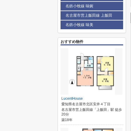
名鉄小牧線 味鋺
名古屋市営上飯田線 上飯田
名鉄小牧線 味美
おすすめ物件
LucentHouse
愛知県名古屋市北区安井４丁目
名古屋市営上飯田線「上飯田」駅 徒歩
20分
築18年