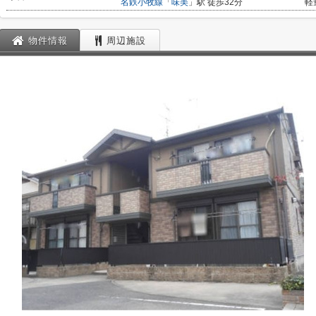
名鉄小牧線
「
味美
」駅 徒歩32分
軽
物件情報
周辺施設