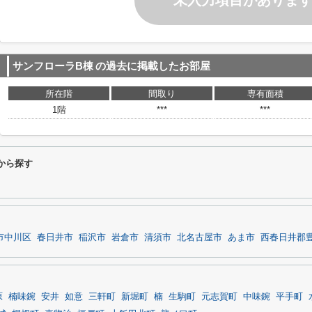
未入力項目がありま
サンフローラB棟
の過去に掲載したお部屋
所在階
間取り
専有面積
1階
***
***
から探す
市中川区
春日井市
稲沢市
岩倉市
清須市
北名古屋市
あま市
西春日井郡
原
楠味鋺
安井
如意
三軒町
新堀町
楠
生駒町
元志賀町
中味鋺
平手町