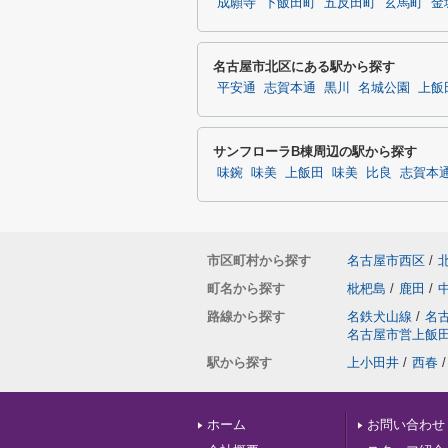
成願寺
下飯田町
五反田町
玄馬町
金
名古屋市北区にある駅から探す
平安通
志賀本通
黒川
名城公園
上飯
サンフローラB棟周辺の駅から探す
味鋺
味美
上飯田
味美
比良
志賀本
市区町村から探す
名古屋市西区
/
町名から探す
枇杷島
/
鹿田
/
路線から探す
名鉄犬山線
/
名
名古屋市営上飯
駅から探す
上小田井
/
西春
/
ホーム
お問い合わせ