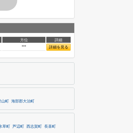
す
方位
詳細
***
詳細を見る
豊山町
海部郡大治町
水草町
芦辺町
西志賀町
長喜町