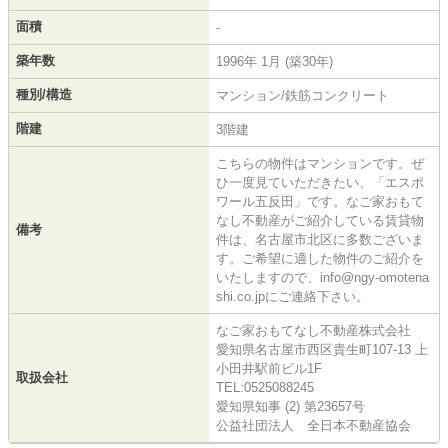
面積
-
築年数
1996年 1月 (築30年)
種別/構造
マンション/鉄筋コンクリート
階建
3階建
こちらの物件はマンションです。ぜ
ひ一度見ていただきたい、「エスポ
ワール五反田」です。なご家おもて
なし不動産がご紹介している賃貸物
備考
件は、名古屋市北区に多数ございま
す。ご希望に適した物件のご紹介を
いたしますので、info@ngy-omotena
shi.co.jpにご連絡下さい。
なご家おもてなし不動産株式会社
愛知県名古屋市西区貴生町107-13 上
小田井駅前ビル1F
取扱会社
TEL:0525088245
愛知県知事 (2) 第23657号
公益社団法人 全日本不動産協会