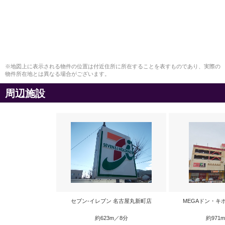
※地図上に表示される物件の位置は付近住所に所在することを表すものであり、実際の
物件所在地とは異なる場合がございます。
周辺施設
セブン-イレブン 名古屋丸新町店
MEGAドン・キ
約623m／8分
約971