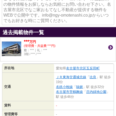
の物件情報をお探しならお気軽にお問い合わせ下さい。名
古屋市北区でなご家おもてなし不動産が提供する物件を
WEBで公開中です。info@ngy-omotenashi.co.jpからいつ
でもお好きな時にご質問ください。
過去掲載物件一覧
***
万円
(管理費・共益費 ***円)
敷：***｜礼：***
3階 / *** / ***
所在地
愛知県
名古屋市北区
五反田町
ＪＲ東海交通城北線
「
比良
」駅 徒歩
19分
交通
名鉄小牧線
「
味鋺
」駅 徒歩32分
名古屋市営鶴舞線
「
庄内緑地公園
」
駅 徒歩46分
賃料
-
管理費等
-