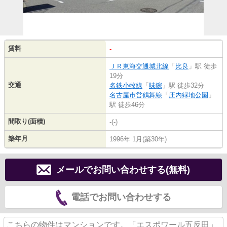
賃料
-
ＪＲ東海交通城北線
「
比良
」駅 徒歩
19分
交通
名鉄小牧線
「
味鋺
」駅 徒歩32分
名古屋市営鶴舞線
「
庄内緑地公園
」
駅 徒歩46分
間取り(面積)
-(-)
築年月
1996年 1月(築30年)
メールでお問い合わせする(無料)
電話でお問い合わせする
こちらの物件はマンションです。「エスポワール五反田」