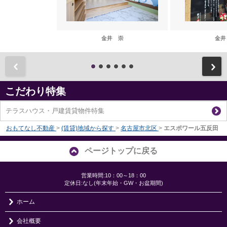
金井 崇
金井
前
こだわり特集
テラスハウス・戸建賃貸物件特集
おもてなし不動産
>
(賃貸)地域から探す
>
名古屋市北区
>
エスポワール五反田
ページトップに戻る
営業時間:10：00～18：00
定休日:なし(年末年始・GW・お盆期間)
ホーム
会社概要