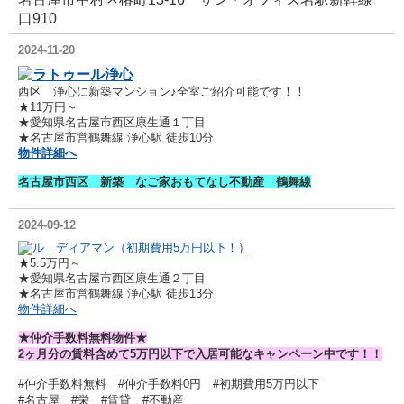
口910
2024-11-20
ラトゥール浄心
西区 浄心に新築マンション♪全室ご紹介可能です！！
★11万円～
★愛知県名古屋市西区康生通１丁目
★名古屋市営鶴舞線 浄心駅 徒歩10分
物件詳細へ
名古屋市西区 新築 なご家おもてなし不動産 鶴舞線
2024-09-12
ル ディアマン（初期費用5万円以下！）
★5.5万円～
★愛知県名古屋市西区康生通２丁目
★名古屋市営鶴舞線 浄心駅 徒歩13分
物件詳細へ
★仲介手数料無料物件★
2ヶ月分の賃料含めて5万円以下で入居可能なキャンペーン中です！！
#
仲介手数料無料 #仲介手数料0円
#
初期費用5万円以下
#
名古屋
#栄
#賃貸
#不動産