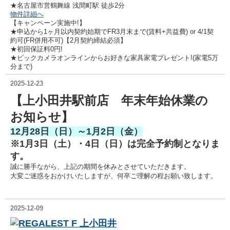
★名古屋市営鶴舞線 浅間町駅 徒歩2分
物件詳細へ
【キャンペーン実施中!】
★申込から1ヶ月以内契約始期でFR3月末まで(賃料+共益費) or 4/1契
約可(FR併用不可)【2月契約締結必須】
★初回保証料0円!
★ビックカメラオンラインからお好きな家具家電プレゼント!(家電5万
分まで)
2025-12-23
【上小田井駅前店 年末年始休業の
お知らせ】
12月28日（日）～1月2日（金）
※1月3日（土）・4日（日）は完全予約制となりま
す。
誠に勝手ながら、上記の期間を休みとさせていただきます。
大変ご迷惑をおかけいたしますが、何卒ご理解の程お願い致します。
2025-12-09
REGALEST F 上小田井