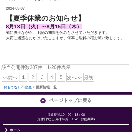
2024-08-07
【夏季休業のお知らせ】
8月13日（火）～8月15日（木）
誠に勝手ながら、上記の期間を休みとさせていただきます。
大変ご迷惑をおかけいたしますが、何卒ご理解の程お願い致します。
該当公開件数
207
件
1-20
件表示
1
2
3
4
5
<<前へ
次へ>>
最初
おもてなし不動産
>
更新情報一覧
ページトップに戻る
営業時間:10：00～18：00
定休日:なし(年末年始・GW・お盆期間)
ホーム