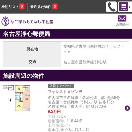
0
0
検討リスト
最近見た物件
お問合せ
名古屋浄心郵便局
愛知県名古屋市西区城西４丁目７－
所在地
１８
交通
名古屋市営鶴舞線 浄心駅
施設周辺の物件
賃貸｜アパート
フォレストメゾン巴
名古屋市営名城線「名城公園」駅 徒歩8分
名古屋市営鶴舞線「浄心」駅 徒歩13分
名鉄瀬戸線「東大手」駅 徒歩20分
9.5万円
間取:
2LDK
建物面積:
- / 18.44坪
土地面積:
- / -
敷金/礼金:
0.5ヶ月/1ヶ月