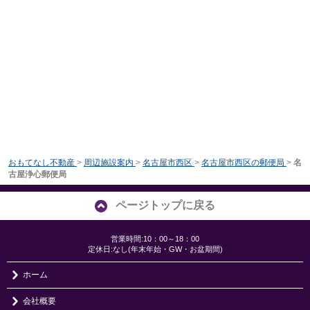
おもてなし不動産
>
周辺施設案内
>
名古屋市西区
>
名古屋市西区の郵便局
>
名
古屋浄心郵便局
ページトップに戻る
営業時間:10：00～18：00
定休日:なし(年末年始・GW・お盆期間)
ホーム
会社概要