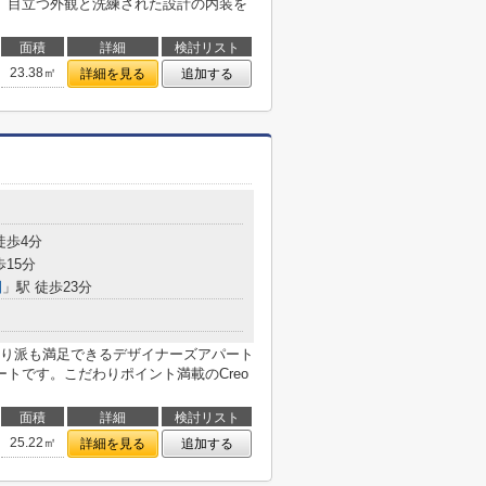
。目立つ外観と洗練された設計の内装を
面積
詳細
検討リスト
23.38㎡
詳細を見る
追加する
目
徒歩4分
歩15分
園
」駅 徒歩23分
り派も満足できるデザイナーズアパート
トです。こだわりポイント満載のCreo
面積
詳細
検討リスト
25.22㎡
詳細を見る
追加する