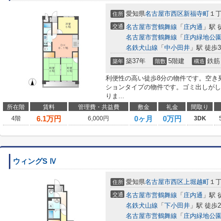
愛知県
名古屋市西区
新福寺町
１
住所
交通
名古屋市営鶴舞線
「
庄内通
」駅 
名古屋市営鶴舞線
「
庄内緑地公
名鉄犬山線
「
中小田井
」駅 徒歩3
築37年
5階建
鉄筋
築年
階数
構造
利便性の高い徒歩8分の物件です。空き
ションタイプの物件です。ゴミ出しがし
りま...
所在階
賃料
管理費・共益費
敷金
礼金
間取り
6.1
万円
0ヶ月
0万円
4階
6,000円
3DK
ウィングS Ⅳ
愛知県
名古屋市西区
上堀越町
１
住所
交通
名古屋市営鶴舞線
「
庄内通
」駅 
名鉄犬山線
「
下小田井
」駅 徒歩2
名古屋市営鶴舞線
「
庄内緑地公