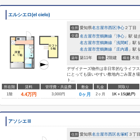
エルシエロ(el cielo)
愛知県
名古屋市西区
浄心
２丁目
住所
交通
名古屋市営鶴舞線
「
浄心
」駅 徒
名古屋市営鶴舞線
「
浅間町
」駅 
名古屋市営鶴舞線
「
庄内通
」駅 
築11年
2階建
木造
築年
階数
構造
デザイナーズ物件は非日常的なライフス
にとっても扱いやすい敷地内ごみ置き場
ト...
所在階
賃料
管理費・共益費
敷金
礼金
間取り
4.4
万円
0ヶ月
1階
3,000円
2ヶ月
1K＋1S(納戸)
アソシエⅢ
愛知県
名古屋市西区
名塚町
３丁
住所