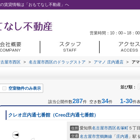
井の賃貸情報は「おもてなし不動産」へ
営業時間：10：00～18：00
名古屋市西区
>
名古屋市西区のドラッグストア
>
アマノ 庄内通店
>
アマ
並び順：
空室物件のみ表示
287
34
1-30
該当公開件数
件 空き数
件
件
クレオ庄内通七番館（Creo庄内通七番館）
愛知県
名古屋市西区
名塚町
５丁
住所
交通
名古屋市営鶴舞線
「
庄内通
」駅 