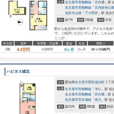
交通
名古屋市営鶴舞線
「
庄内通
」駅 
名古屋市営鶴舞線
「
庄内緑地公
名鉄犬山線
「
下小田井
」駅 徒歩2
築7年
2階建
木造
築年
階数
構造
駅から徒歩9分の物件で、アクセス良好
で、ご好評いただいています。こちらの
ここが...
所在階
賃料
管理費・共益費
敷金
礼金
間取り
4.3
万円
0ヶ月
2階
4,000円
2ヶ月
1K＋1S(納戸)
ハピネス城北
愛知県
名古屋市西区
城北町
３丁
住所
交通
名古屋市営鶴舞線
「
浄心
」駅 徒
名古屋市営鶴舞線
「
庄内通
」駅 
名古屋市営名城線
「
黒川
」駅 徒
築10年
9階建
鉄筋
築年
階数
構造