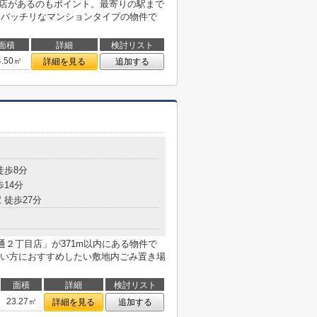
通店があるのもポイント。最寄りの駅まで
もバッチリなマンションタイプの物件で
面積
詳細
検討リスト
4.50㎡
詳細を見る
追加する
目
徒歩8分
歩14分
 徒歩27分
通２丁目店」が371m以内にある物件で
い方におすすめしたい敷地内ごみ置き場
面積
詳細
検討リスト
23.27㎡
詳細を見る
追加する