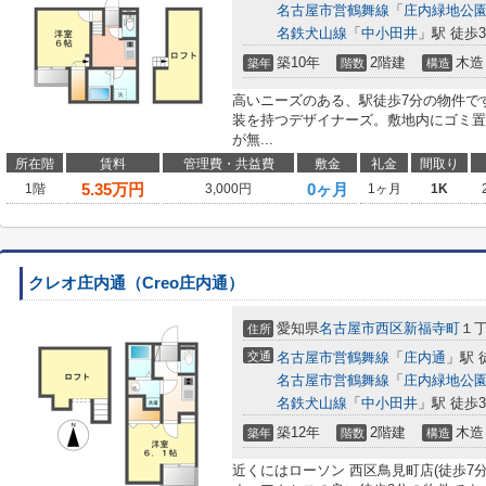
名古屋市営鶴舞線
「
庄内緑地公
名鉄犬山線
「
中小田井
」駅 徒歩3
築10年
2階建
木造
築年
階数
構造
高いニーズのある、駅徒歩7分の物件で
装を持つデザイナーズ。敷地内にゴミ置
が無...
所在階
賃料
管理費・共益費
敷金
礼金
間取り
5.35
万円
0ヶ月
1階
3,000円
1ヶ月
1K
クレオ庄内通（Creo庄内通）
愛知県
名古屋市西区
新福寺町
１
住所
交通
名古屋市営鶴舞線
「
庄内通
」駅 
名古屋市営鶴舞線
「
庄内緑地公
名鉄犬山線
「
中小田井
」駅 徒歩3
築12年
2階建
木造
築年
階数
構造
近くにはローソン 西区鳥見町店(徒歩7