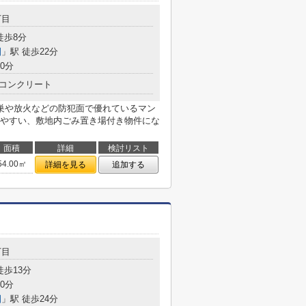
丁目
徒歩8分
園
」駅 徒歩22分
0分
コンクリート
巣や放火などの防犯面で優れているマン
やすい、敷地内ごみ置き場付き物件にな
面積
詳細
検討リスト
54.00㎡
詳細を見る
追加する
丁目
徒歩13分
0分
園
」駅 徒歩24分