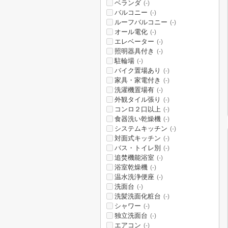
ベランダ
(-)
バルコニー
(-)
ルーフバルコニー
(-)
オール電化
(-)
エレベーター
(-)
照明器具付き
(-)
駐輪場
(-)
バイク置場あり
(-)
家具・家電付き
(-)
洗濯機置場有
(-)
外観タイル張り
(-)
コンロ２口以上
(-)
食器洗い乾燥機
(-)
システムキッチン
(-)
対面式キッチン
(-)
バス・トイレ別
(-)
追焚機能浴室
(-)
浴室乾燥機
(-)
温水洗浄便座
(-)
洗面台
(-)
洗髪洗面化粧台
(-)
シャワー
(-)
独立洗面台
(-)
エアコン
(-)