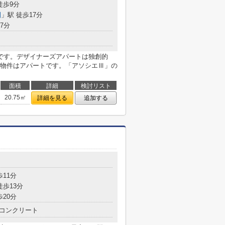
徒歩9分
園
」駅 徒歩17分
7分
です。デザイナーズアパートは独創的
物件はアパートです。「アソシエⅢ」の
面積
詳細
検討リスト
20.75㎡
詳細を見る
追加する
目
歩11分
徒歩13分
歩20分
コンクリート