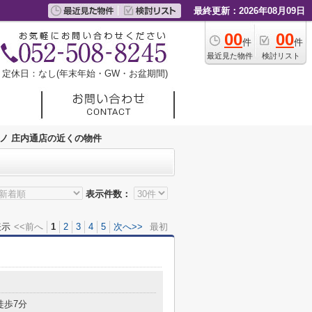
最終更新：2026年08月09日
00
00
件
件
最近見た物件
検討リスト
定休日：なし(年末年始・GW・お盆期間)
ノ 庄内通店の近くの物件
表示件数：
表示
<<前へ
1
2
3
4
5
次へ>>
最初
目
徒歩7分