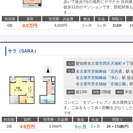
歩いて徒歩7分の場所にヤマナカ 庄内
徒歩11分のマンションです。防犯対策
す。...
所在階
賃料
管理費・共益費
敷金
礼金
間取り
8.5
万円
4階
8,000円
2ヶ月
1ヶ月
1LDK
4
サラ（SARA）
愛知県
名古屋市西区
天塚町
４丁
住所
交通
名古屋市営鶴舞線
「
庄内通
」駅 
名古屋市営鶴舞線
「
浄心
」駅 徒
名古屋市営名城線
「
名城公園
」駅
築13年
2階建
木造
築年
階数
構造
コンビニ「セブン‐イレブン 名古屋秩父
す。ごみをもって歩く距離を少なくした
です...
所在階
賃料
管理費・共益費
敷金
礼金
間取り
4.9
万円
0ヶ月
1階
3,000円
2ヶ月
1K＋1S(納戸)