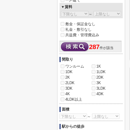
一戸建て
▼賃料
～
敷金・保証金なし
礼金・敷引なし
共益費・管理費込み
287
件が該当
間取り
ワンルーム
1K
1DK
1LDK
2K
2DK
2LDK
3K
3DK
3LDK
4K
4DK
4LDK以上
面積
～
駅からの徒歩