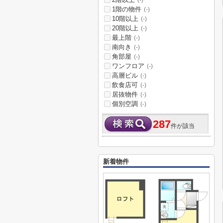
(-)
1階の物件
(-)
10階以上
(-)
20階以上
(-)
最上階
(-)
南向き
(-)
角部屋
(-)
ワンフロア
(-)
高層ビル
(-)
飲食店可
(-)
居抜物件
(-)
個別空調
(-)
287
件が該当
新着物件