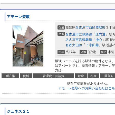
アモーレ笠取
愛知県
名古屋市西区
笠取町
３丁
住所
交通
名古屋市営鶴舞線
「
庄内通
」駅 
名古屋市営鶴舞線
「
浄心
」駅 徒
名鉄犬山線
「
下小田井
」駅 徒歩2
築17年
2階建
木造
築年
階数
構造
根強いニーズを誇る駅近の物件となり、
はアパートです。新着情報：アモーレ笠
方は...
所在階
賃料
管理費・共益費
敷金
礼金
間取り
現在空室情報がありません。
アモーレ笠取へのお問い合わせはこち
ジュネス２１