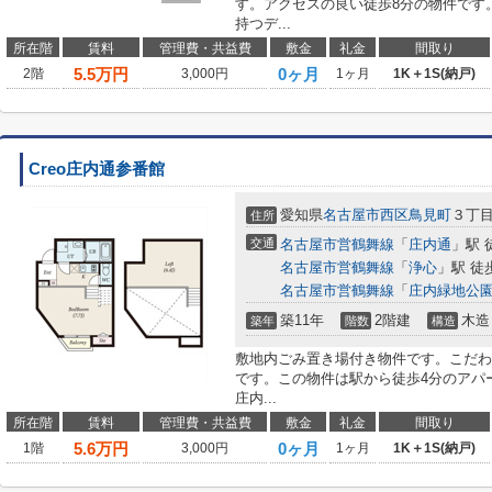
す。アクセスの良い徒歩8分の物件です
持つデ...
所在階
賃料
管理費・共益費
敷金
礼金
間取り
5.5
万円
0ヶ月
2階
3,000円
1ヶ月
1K＋1S(納戸)
Creo庄内通参番館
愛知県
名古屋市西区
鳥見町
３丁
住所
交通
名古屋市営鶴舞線
「
庄内通
」駅 
名古屋市営鶴舞線
「
浄心
」駅 徒
名古屋市営鶴舞線
「
庄内緑地公
築11年
2階建
木造
築年
階数
構造
敷地内ごみ置き場付き物件です。こだわ
です。この物件は駅から徒歩4分のアパー
庄内...
所在階
賃料
管理費・共益費
敷金
礼金
間取り
5.6
万円
0ヶ月
1階
3,000円
1ヶ月
1K＋1S(納戸)