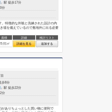
園
」駅 徒歩17分
0分
す。特徴的な外観と洗練された設計の内
き場を備えているので敷地外に出る必要
面積
詳細
検討リスト
25.01㎡
詳細を見る
追加する
丁目
徒歩8分
園
」駅 徒歩22分
2分
分)がありちょっとした買い物に便利で