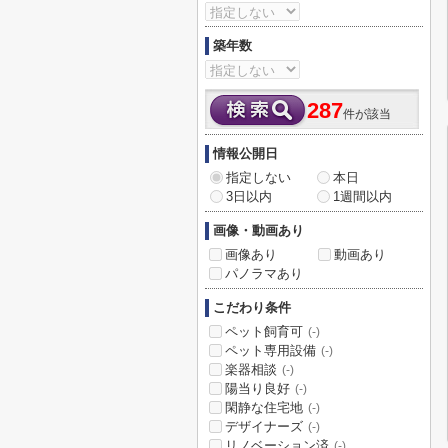
築年数
287
件が該当
情報公開日
指定しない
本日
3日以内
1週間以内
画像・動画あり
画像あり
動画あり
パノラマあり
こだわり条件
ペット飼育可
(-)
ペット専用設備
(-)
楽器相談
(-)
陽当り良好
(-)
閑静な住宅地
(-)
デザイナーズ
(-)
リノベーション済
(-)