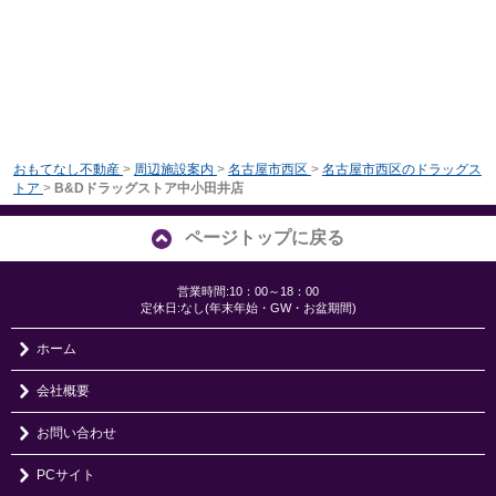
おもてなし不動産
>
周辺施設案内
>
名古屋市西区
>
名古屋市西区のドラッグス
トア
>
B&Dドラッグストア中小田井店
ページトップに戻る
営業時間:10：00～18：00
定休日:なし(年末年始・GW・お盆期間)
ホーム
会社概要
お問い合わせ
PCサイト