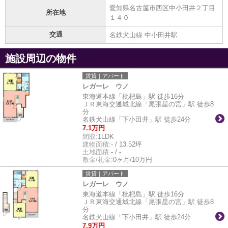
愛知県名古屋市西区中小田井２丁目
所在地
１４０
交通
名鉄犬山線 中小田井駅
施設周辺の物件
賃貸｜アパート
レガーレ ウノ
東海道本線「枇杷島」駅 徒歩16分
ＪＲ東海交通城北線「尾張星の宮」駅 徒歩8
分
名鉄犬山線「下小田井」駅 徒歩24分
7.1万円
間取:
1LDK
建物面積:
- / 13.52坪
土地面積:
- / -
敷金/礼金:
0ヶ月/10万円
賃貸｜アパート
レガーレ ウノ
東海道本線「枇杷島」駅 徒歩16分
ＪＲ東海交通城北線「尾張星の宮」駅 徒歩8
分
名鉄犬山線「下小田井」駅 徒歩24分
7.9万円