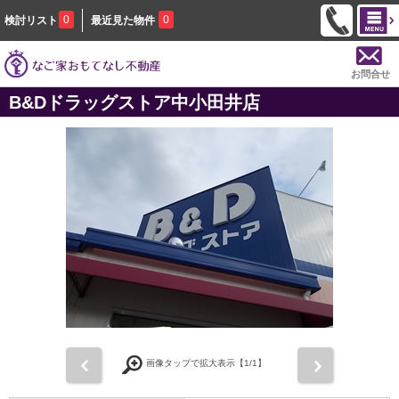
0
0
検討リスト
最近見た物件
お問合せ
B&Dドラッグストア中小田井店
前
次
画像タップで拡大表示【
1
/1】