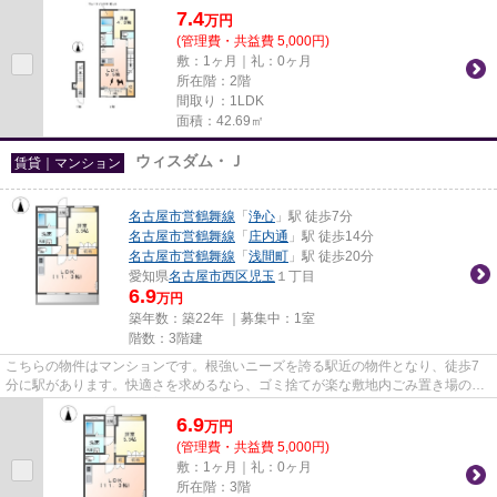
7.4
万
円
(管理費・共益費 5,000円)
敷：1ヶ月｜礼：0ヶ月
所在階：2階
間取り：1LDK
面積：42.69㎡
ウィスダム・Ｊ
賃貸｜マンション
名古屋市営鶴舞線
「
浄心
」駅 徒歩7分
名古屋市営鶴舞線
「
庄内通
」駅 徒歩14分
名古屋市営鶴舞線
「
浅間町
」駅 徒歩20分
愛知県
名古屋市西区
児玉
１丁目
6.9
万円
築年数：築22年 ｜募集中：
1室
階数：3階建
こちらの物件はマンションです。根強いニーズを誇る駅近の物件となり、徒歩7
分に駅があります。快適さを求めるなら、ゴミ捨てが楽な敷地内ごみ置き場のあ
る物件がお勧めです。新着情報...
6.9
万
円
(管理費・共益費 5,000円)
敷：1ヶ月｜礼：0ヶ月
所在階：3階