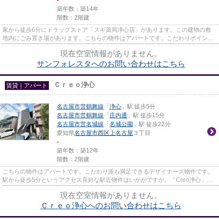
築年数：築14年
階数：2階建
家から徒歩6分にドラッグストア「スギ薬局浄心店」があります。この建物の敷
地内にごみ置き場があります。こちらの物件はアパートです。こだわりポイント
満載のサンフォレスタ。なご家...
現在空室情報がありません。
サンフォレスタへのお問い合わせはこちら
Ｃｒｅｏ浄心
賃貸｜アパート
名古屋市営鶴舞線
「
浄心
」駅 徒歩5分
名古屋市営鶴舞線
「
庄内通
」駅 徒歩15分
名古屋市営名城線
「
名城公園
」駅 徒歩22分
愛知県
名古屋市西区
上名古屋
３丁目
-
築年数：築12年
階数：2階建
こちらの物件はアパートです。こだわり派も満足できるデザイナーズ物件です。
駅から徒歩5分というアクセス良好な駅近物件はいかがですか。「Creo浄心」の
ここがイチオシ。名古屋市西区...
現在空室情報がありません。
Ｃｒｅｏ浄心へのお問い合わせはこちら