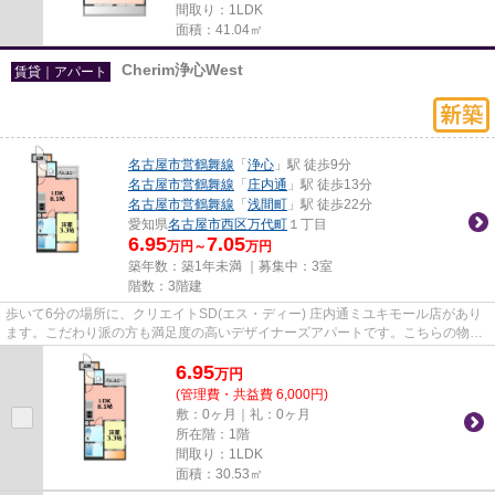
間取り：1LDK
面積：41.04㎡
Cherim浄心West
賃貸｜アパート
名古屋市営鶴舞線
「
浄心
」駅 徒歩9分
名古屋市営鶴舞線
「
庄内通
」駅 徒歩13分
名古屋市営鶴舞線
「
浅間町
」駅 徒歩22分
愛知県
名古屋市西区
万代町
１丁目
6.95
7.05
万円～
万円
築年数：築1年未満 ｜募集中：
3室
階数：3階建
歩いて6分の場所に、クリエイトSD(エス・ディー) 庄内通ミユキモール店があり
ます。こだわり派の方も満足度の高いデザイナーズアパートです。こちらの物件
はアパートです。ぜひ一度見...
6.95
万
円
(管理費・共益費 6,000円)
敷：0ヶ月｜礼：0ヶ月
所在階：1階
間取り：1LDK
面積：30.53㎡