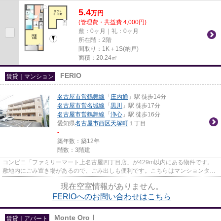
性の高い徒歩10分の物件です。...
5.4
万
円
(管理費・共益費 4,000円)
敷：0ヶ月｜礼：0ヶ月
所在階：2階
間取り：1K＋1S(納戸)
面積：20.24㎡
FERIO
賃貸｜マンション
名古屋市営鶴舞線
「
庄内通
」駅 徒歩14分
名古屋市営名城線
「
黒川
」駅 徒歩17分
名古屋市営鶴舞線
「
浄心
」駅 徒歩16分
愛知県
名古屋市西区
天塚町
１丁目
-
築年数：築12年
階数：3階建
コンビニ「ファミリーマート上名古屋四丁目店」が429m以内にある物件です。
敷地内にごみ置き場があるので、ごみ出しも便利です。こちらはマンションタイ
プになります。当社イチオシの...
現在空室情報がありません。
FERIOへのお問い合わせはこちら
Monte OroⅠ
賃貸｜アパート