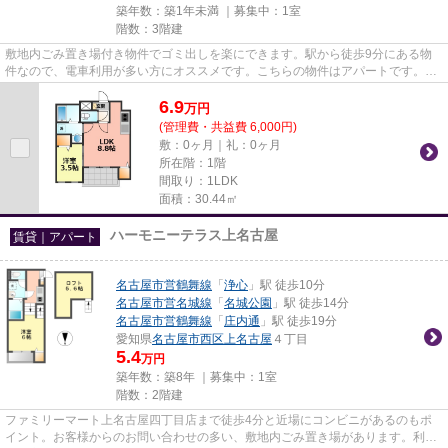
築年数：築1年未満 ｜募集中：
1室
階数：3階建
敷地内ごみ置き場付き物件でゴミ出しを楽にできます。駅から徒歩9分にある物
件なので、電車利用が多い方にオススメです。こちらの物件はアパートです。当
社イチオシの物件の「Cherim浄...
6.9
万
円
(管理費・共益費 6,000円)
敷：0ヶ月｜礼：0ヶ月
所在階：1階
間取り：1LDK
面積：30.44㎡
ハーモニーテラス上名古屋
賃貸｜アパート
名古屋市営鶴舞線
「
浄心
」駅 徒歩10分
名古屋市営名城線
「
名城公園
」駅 徒歩14分
名古屋市営鶴舞線
「
庄内通
」駅 徒歩19分
愛知県
名古屋市西区
上名古屋
４丁目
5.4
万円
築年数：築8年 ｜募集中：
1室
階数：2階建
ファミリーマート上名古屋四丁目店まで徒歩4分と近場にコンビニがあるのもポ
イント。お客様からのお問い合わせの多い、敷地内ごみ置き場があります。利便