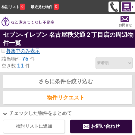
0
0
検討リスト
最近見た物件
お問合せ
セブン‐イレブン 名古屋秩父通２丁目店の周辺物
件一覧
募集中のみ表示
75
該当物件
件
11
空き数
件
さらに条件を絞り込む
物件リクエスト
チェックした物件をまとめて
検討リストに追加
お問い合わせ