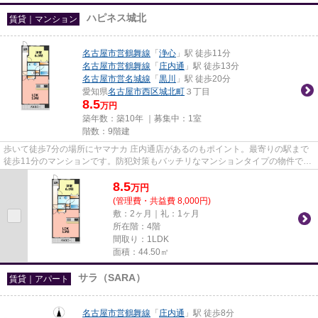
ハピネス城北
賃貸｜マンション
名古屋市営鶴舞線
「
浄心
」駅 徒歩11分
名古屋市営鶴舞線
「
庄内通
」駅 徒歩13分
名古屋市営名城線
「
黒川
」駅 徒歩20分
愛知県
名古屋市西区
城北町
３丁目
8.5
万円
築年数：築10年 ｜募集中：
1室
階数：9階建
歩いて徒歩7分の場所にヤマナカ 庄内通店があるのもポイント。最寄りの駅まで
徒歩11分のマンションです。防犯対策もバッチリなマンションタイプの物件で
す。共用部にはエレベータ・敷...
8.5
万
円
(管理費・共益費 8,000円)
敷：2ヶ月｜礼：1ヶ月
所在階：4階
間取り：1LDK
面積：44.50㎡
サラ（SARA）
賃貸｜アパート
名古屋市営鶴舞線
「
庄内通
」駅 徒歩8分