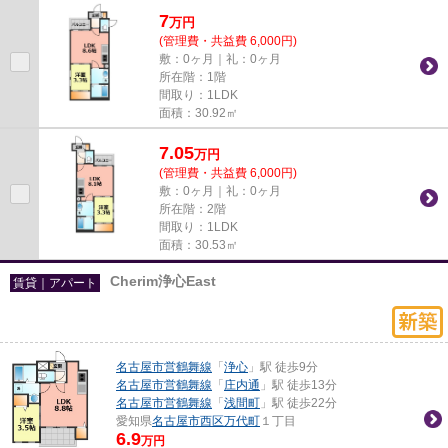
7
万
円
(管理費・共益費 6,000円)
敷：0ヶ月｜礼：0ヶ月
所在階：1階
間取り：1LDK
面積：30.92㎡
7.05
万
円
(管理費・共益費 6,000円)
敷：0ヶ月｜礼：0ヶ月
所在階：2階
間取り：1LDK
面積：30.53㎡
Cherim浄心East
賃貸｜アパート
名古屋市営鶴舞線
「
浄心
」駅 徒歩9分
名古屋市営鶴舞線
「
庄内通
」駅 徒歩13分
名古屋市営鶴舞線
「
浅間町
」駅 徒歩22分
愛知県
名古屋市西区
万代町
１丁目
6.9
万円