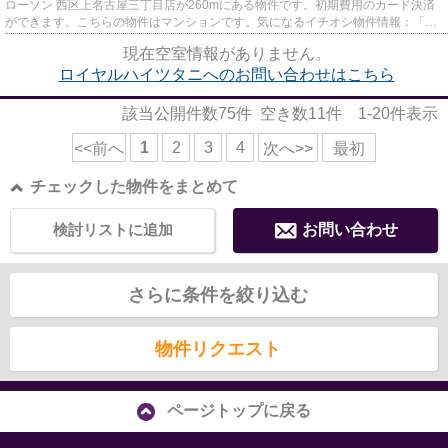
ローソン 西区上名古屋三丁目店が260mにある物件です。初期費用のカード決済
ができます。こちらの物件はマンションです。気になるイチオシ物件情報：「ロ
イヤルハイツタニ」。地域密着...
現在空室情報がありません。
ロイヤルハイツタニへのお問い合わせはこちら
該当公開件数
75
件 空き数
11
件
1-20
件表示
1
2
3
4
<<前へ
次へ>>
最初
チェックした物件をまとめて
検討リストに追加
お問い合わせ
さらに条件を絞り込む
物件リクエスト
ページトップに戻る