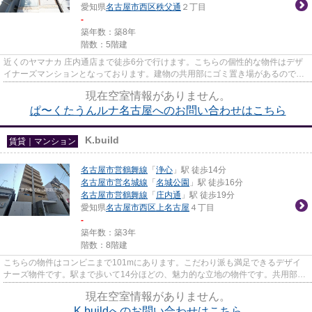
愛知県
名古屋市西区
秩父通
２丁目
-
築年数：築8年
階数：5階建
近くのヤマナカ 庄内通店まで徒歩6分で行けます。こちらの個性的な物件はデザ
イナーズマンションとなっております。建物の共用部にゴミ置き場があるので、
外部の人にゴミを見られるな...
現在空室情報がありません。
ぱ〜くたうんルナ名古屋へのお問い合わせはこちら
K.build
賃貸｜マンション
名古屋市営鶴舞線
「
浄心
」駅 徒歩14分
名古屋市営名城線
「
名城公園
」駅 徒歩16分
名古屋市営鶴舞線
「
庄内通
」駅 徒歩19分
愛知県
名古屋市西区
上名古屋
４丁目
-
築年数：築3年
階数：8階建
こちらの物件はコンビニまで101mにあります。こだわり派も満足できるデザイ
ナーズ物件です。駅まで歩いて14分ほどの、魅力的な立地の物件です。共用部に
は敷地内ごみ置き場・エレベー...
現在空室情報がありません。
K.buildへのお問い合わせはこちら