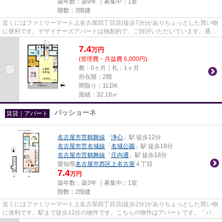
築年数：築9年 ｜募集中：
1室
階数：3階建
近くにはファミリーマート上名古屋四丁目店(徒歩7分)がありちょっとした買い物
に便利です。デザイナーズアパートは独創的で、ご好評いただいています。通勤
やお出かけに便利な、徒歩7...
7.4
万
円
(管理費・共益費 6,000円)
敷：0ヶ月｜礼：1ヶ月
所在階：2階
間取り：1LDK
面積：32.18㎡
パッショーネ
賃貸｜アパート
名古屋市営鶴舞線
「
浄心
」駅 徒歩12分
名古屋市営名城線
「
名城公園
」駅 徒歩18分
名古屋市営鶴舞線
「
庄内通
」駅 徒歩18分
愛知県
名古屋市西区
上名古屋
４丁目
7.4
万円
築年数：築3年 ｜募集中：
1室
階数：2階建
近くにはファミリーマート上名古屋四丁目店(徒歩2分)がありちょっとした買い物
に便利です。駅まで徒歩12分の物件です。こちらの物件はアパートです。「パッ
ショーネ」のここがイチオシ...