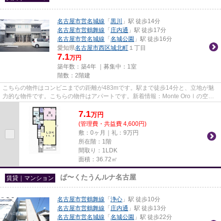
名古屋市営名城線
「
黒川
」駅 徒歩14分
名古屋市営鶴舞線
「
庄内通
」駅 徒歩17分
名古屋市営名城線
「
名城公園
」駅 徒歩16分
愛知県
名古屋市西区
城北町
１丁目
7.1
万円
築年数：築4年 ｜募集中：
1室
階数：2階建
こちらの物件はコンビニまでの距離が483mです。駅まで徒歩14分と、立地が魅
力的な物件です。こちらの物件はアパートです。新着情報：Monte OroⅠの空室
情報ならコチラ。なご家おもてな...
7.1
万
円
(管理費・共益費 4,600円)
敷：0ヶ月｜礼：9万円
所在階：1階
間取り：1LDK
面積：36.72㎡
ぱ〜くたうんルナ名古屋
賃貸｜マンション
名古屋市営鶴舞線
「
浄心
」駅 徒歩10分
名古屋市営鶴舞線
「
庄内通
」駅 徒歩13分
名古屋市営名城線
「
名城公園
」駅 徒歩22分