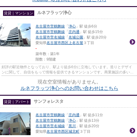
ルネフラッツ浄心
賃貸｜マンション
名古屋市営鶴舞線
「
浄心
」駅 徒歩6分
名古屋市営鶴舞線
「
庄内通
」駅 徒歩15分
名古屋市営名城線
「
名城公園
」駅 徒歩20分
愛知県
名古屋市西区
上名古屋
３丁目
-
築年数：築1年
階数：9階建
好評の駅近物件となっており、駅より徒歩6分に立地しています。造りとデザイ
ンに関して、自信をもって情報を提供できるマンションです。商業施設の多い名
古屋市営鶴舞線浄心周辺は物件...
現在空室情報がありません。
ルネフラッツ浄心へのお問い合わせはこちら
サンフォレスタ
賃貸｜アパート
名古屋市営鶴舞線
「
庄内通
」駅 徒歩11分
名古屋市営鶴舞線
「
浄心
」駅 徒歩13分
名古屋市営名城線
「
黒川
」駅 徒歩20分
愛知県
名古屋市西区
城北町
３丁目
-