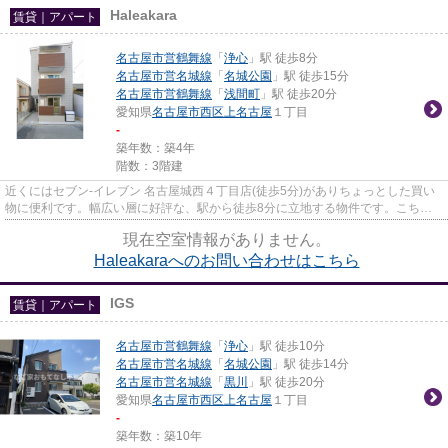
Haleakara
賃貸｜アパート
名古屋市営鶴舞線
「
浄心
」駅 徒歩8分
名古屋市営名城線
「
名城公園
」駅 徒歩15分
名古屋市営鶴舞線
「
浅間町
」駅 徒歩20分
愛知県
名古屋市西区
上名古屋
１丁目
-
築年数：築4年
階数：3階建
近くにはセブン‐イレブン 名古屋城西４丁目店(徒歩5分)がありちょっとした買い
物に便利です。幅広い層に好評な、駅から徒歩8分に立地する物件です。こちら
の物件はアパートです。ぜひ...
現在空室情報がありません。
Haleakaraへのお問い合わせはこちら
IGS
賃貸｜アパート
名古屋市営鶴舞線
「
浄心
」駅 徒歩10分
名古屋市営名城線
「
名城公園
」駅 徒歩14分
名古屋市営名城線
「
黒川
」駅 徒歩20分
愛知県
名古屋市西区
上名古屋
１丁目
-
築年数：築10年