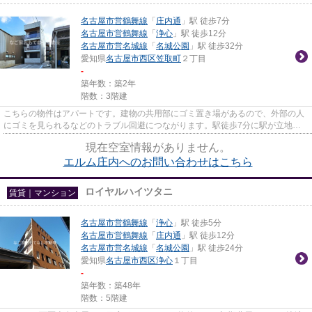
名古屋市営鶴舞線
「
庄内通
」駅 徒歩7分
名古屋市営鶴舞線
「
浄心
」駅 徒歩12分
名古屋市営名城線
「
名城公園
」駅 徒歩32分
愛知県
名古屋市西区
笠取町
２丁目
-
築年数：築2年
階数：3階建
こちらの物件はアパートです。建物の共用部にゴミ置き場があるので、外部の人
にゴミを見られるなどのトラブル回避につながります。駅徒歩7分に駅が立地す
る物件なので、電車を多く利用...
現在空室情報がありません。
エルム庄内へのお問い合わせはこちら
ロイヤルハイツタニ
賃貸｜マンション
名古屋市営鶴舞線
「
浄心
」駅 徒歩5分
名古屋市営鶴舞線
「
庄内通
」駅 徒歩12分
名古屋市営名城線
「
名城公園
」駅 徒歩24分
愛知県
名古屋市西区
浄心
１丁目
-
築年数：築48年
階数：5階建