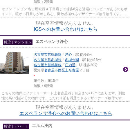
階数：2階建
セブン‐イレブン 名古屋城西４丁目店まで徒歩6分と近場にコンビニがあるのもポ
イント。暖かい日差しが差し込む、開放感溢れるデザイナーズ物件物件です。駅
から徒歩10分に立地する、魅...
現在空室情報がありません。
IGSへのお問い合わせはこちら
エスペランサ浄心
賃貸｜マンション
名古屋市営鶴舞線
「
浄心
」駅 徒歩8分
名古屋市営名城線
「
名城公園
」駅 徒歩16分
名古屋市営鶴舞線
「
庄内通
」駅 徒歩20分
愛知県
名古屋市西区
上名古屋
２丁目
-
築年数：築15年
階数：9階建
こちらの物件はファミリーマート上名古屋四丁目店まで419mにあります。利便
性の高い徒歩8分の物件です。こだわり派も満足できるデザイナーズ物件です。
共用部にはエレベータ・敷地内ご...
現在空室情報がありません。
エスペランサ浄心へのお問い合わせはこちら
エルム庄内
賃貸｜アパート