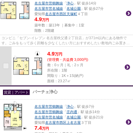
名古屋市営鶴舞線
「
浄心
」駅 徒歩14分
名古屋市営名城線
「
名城公園
」駅 徒歩27分
愛知県
名古屋市西区
天塚町
４丁目
4.9
万円
築年数：築13年 ｜募集中：
1室
階数：2階建
コンビニ「セブン‐イレブン 名古屋秩父通２丁目店」が371m以内にある物件で
す。ごみをもって歩く距離を少なくしたい方におすすめしたい敷地内ごみ置き場
です。こちらの物件はアパート...
4.9
万
円
(管理費・共益費 3,000円)
敷：0ヶ月｜礼：2ヶ月
所在階：1階
間取り：1K＋1S(納戸)
面積：23.27㎡
パーチェ浄心
賃貸｜アパート
名古屋市営鶴舞線
「
浄心
」駅 徒歩7分
名古屋市営鶴舞線
「
庄内通
」駅 徒歩14分
名古屋市営名城線
「
名城公園
」駅 徒歩21分
愛知県
名古屋市西区
上名古屋
３丁目
7.4
万円