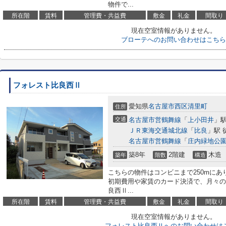
物件で...
所在階
賃料
管理費・共益費
敷金
礼金
間取り
現在空室情報がありません。
ブローテへのお問い合わせはこちら
フォレスト比良西Ⅱ
愛知県
名古屋市西区
清里町
住所
交通
名古屋市営鶴舞線
「
上小田井
」駅
ＪＲ東海交通城北線
「
比良
」駅 
名古屋市営鶴舞線
「
庄内緑地公
築8年
2階建
木造
築年
階数
構造
こちらの物件はコンビニまで250mに
初期費用や家賃のカード決済で、月々の
良西Ⅱ...
所在階
賃料
管理費・共益費
敷金
礼金
間取り
現在空室情報がありません。
フォレスト比良西Ⅱへのお問い合わせは