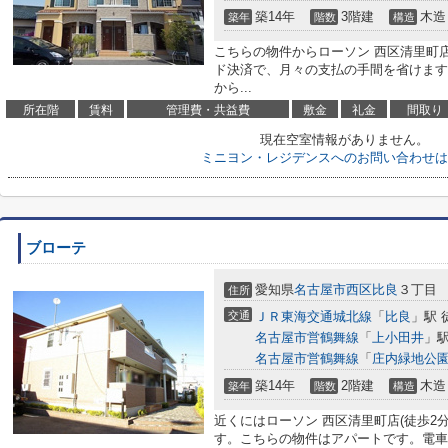
築14年
3階建
木造
築年
階数
構造
こちらの物件からローソン 西区清里町店
ド決済で、月々の支払の手間を省けます
から...
所在階
賃料
管理費・共益費
敷金
礼金
間取り
現在空室情報がありません。
ミニヨン・レジデンスへのお問い合わせは
ブローテ
愛知県
名古屋市西区
比良
３丁目
住所
交通
ＪＲ東海交通城北線
「
比良
」駅 
名古屋市営鶴舞線
「
上小田井
」駅
名古屋市営鶴舞線
「
庄内緑地公
築14年
2階建
木造
築年
階数
構造
近くにはローソン 西区清里町店(徒歩2
す。こちらの物件はアパートです。電車