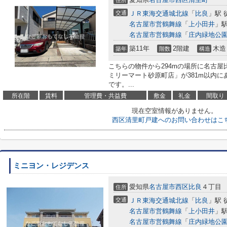
住所
交通
ＪＲ東海交通城北線
「
比良
」駅 
名古屋市営鶴舞線
「
上小田井
」駅
名古屋市営鶴舞線
「
庄内緑地公
築11年
2階建
木造
築年
階数
構造
こちらの物件から294mの場所に名古
ミリーマート砂原町店」が381m以内
です。...
所在階
賃料
管理費・共益費
敷金
礼金
間取り
現在空室情報がありません。
西区清里町戸建へのお問い合わせはこ
ミニヨン・レジデンス
愛知県
名古屋市西区
比良
４丁目
住所
交通
ＪＲ東海交通城北線
「
比良
」駅 
名古屋市営鶴舞線
「
上小田井
」駅
名古屋市営鶴舞線
「
庄内緑地公