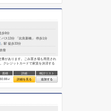
徒歩9分
 バス13分 「比良新橋」 停歩1分
園
」駅 徒歩33分
鉄骨
良交番があります。ごみ置き場も用意され
。クレジットカードで家賃を決済する
面積
詳細
検討リスト
60.88㎡
詳細を見る
追加する