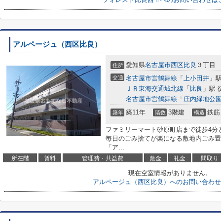
アルページュ（西区比良）
愛知県
名古屋市西区
比良
３丁目
住所
交通
名古屋市営鶴舞線
「
上小田井
」駅
ＪＲ東海交通城北線
「
比良
」駅 
名古屋市営鶴舞線
「
庄内緑地公
築11年
3階建
鉄筋
築年
階数
構造
ファミリーマート砂原町店まで徒歩4分
毎日のごみ捨てが楽になる敷地内ごみ置
「ア...
所在階
賃料
管理費・共益費
敷金
礼金
間取り
現在空室情報がありません。
アルページュ（西区比良）へのお問い合わせ