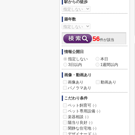
駅からの徒歩
築年数
56
件が該当
情報公開日
指定しない
本日
3日以内
1週間以内
画像・動画あり
画像あり
動画あり
パノラマあり
こだわり条件
ペット飼育可
(-)
ペット専用設備
(-)
楽器相談
(-)
陽当り良好
(-)
閑静な住宅地
(-)
デザイナーズ
(-)