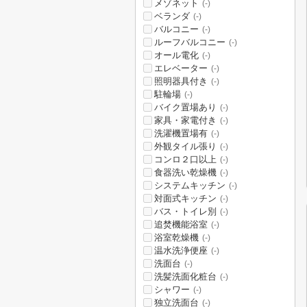
メゾネット
(-)
ベランダ
(-)
バルコニー
(-)
ルーフバルコニー
(-)
オール電化
(-)
エレベーター
(-)
照明器具付き
(-)
駐輪場
(-)
バイク置場あり
(-)
家具・家電付き
(-)
洗濯機置場有
(-)
外観タイル張り
(-)
コンロ２口以上
(-)
食器洗い乾燥機
(-)
システムキッチン
(-)
対面式キッチン
(-)
バス・トイレ別
(-)
追焚機能浴室
(-)
浴室乾燥機
(-)
温水洗浄便座
(-)
洗面台
(-)
洗髪洗面化粧台
(-)
シャワー
(-)
独立洗面台
(-)