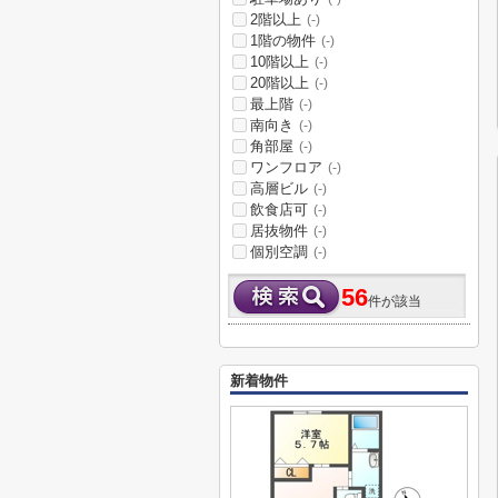
2階以上
(-)
1階の物件
(-)
10階以上
(-)
20階以上
(-)
最上階
(-)
南向き
(-)
角部屋
(-)
ワンフロア
(-)
高層ビル
(-)
飲食店可
(-)
居抜物件
(-)
個別空調
(-)
56
件が該当
新着物件