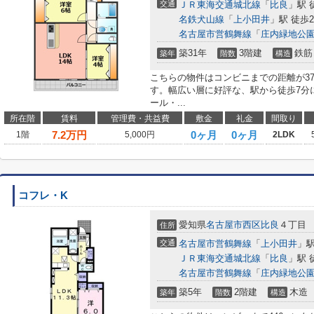
交通
ＪＲ東海交通城北線
「
比良
」駅 
名鉄犬山線
「
上小田井
」駅 徒歩2
名古屋市営鶴舞線
「
庄内緑地公
築31年
3階建
鉄筋
築年
階数
構造
こちらの物件はコンビニまでの距離が3
す。幅広い層に好評な、駅から徒歩7分
ール・...
所在階
賃料
管理費・共益費
敷金
礼金
間取り
7.2
万円
0ヶ月
0ヶ月
1階
5,000円
2LDK
コフレ・K
愛知県
名古屋市西区
比良
４丁目
住所
交通
名古屋市営鶴舞線
「
上小田井
」駅
ＪＲ東海交通城北線
「
比良
」駅 
名古屋市営鶴舞線
「
庄内緑地公
築5年
2階建
木造
築年
階数
構造