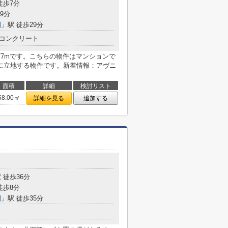
徒歩7分
9分
園
」駅 徒歩29分
コンクリート
77mです。こちらの物件はマンションで
に立地する物件です。新着情報：アヴニ
面積
詳細
検討リスト
58.00㎡
詳細を見る
追加する
 徒歩36分
徒歩8分
園
」駅 徒歩35分