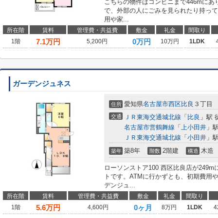
こちらの物件はコンビニまで446mに
で、外部の人にごみを見られたり持って
用や家...
所在階
賃料
管理費・共益費
敷金
礼金
間取り
7.1
万円
0万円
1階
5,200円
10万円
1LDK
ガーデンジュネス
愛知県
名古屋市西区
比良
３丁目
住所
交通
ＪＲ東海交通城北線
「
比良
」駅 
名古屋市営鶴舞線
「
上小田井
」駅
ＪＲ東海交通城北線
「
小田井
」駅
築8年
2階建
木造
築年
階数
構造
ローソンストア100 西区比良店が24
トです。ATMに行かずとも、初期費用
デンジュ...
所在階
賃料
管理費・共益費
敷金
礼金
間取り
5.6
万円
0ヶ月
1階
4,600円
8万円
1LDK
4