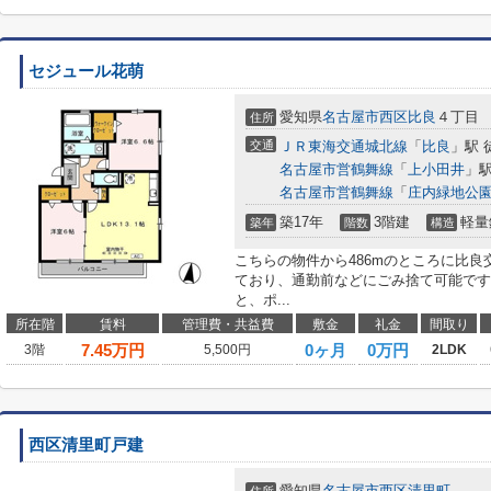
セジュール花萌
愛知県
名古屋市西区
比良
４丁目
住所
交通
ＪＲ東海交通城北線
「
比良
」駅 
名古屋市営鶴舞線
「
上小田井
」駅
名古屋市営鶴舞線
「
庄内緑地公
築17年
3階建
軽量
築年
階数
構造
こちらの物件から486mのところに比
ており、通勤前などにごみ捨て可能です
と、ポ...
所在階
賃料
管理費・共益費
敷金
礼金
間取り
7.45
万円
0ヶ月
0万円
3階
5,500円
2LDK
西区清里町戸建
愛知県
名古屋市西区
清里町