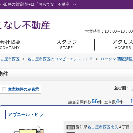
上小田井の賃貸情報は「おもてなし不動産」へ
営業時間：10：00～18：00
名古屋市西区
>
名古屋市西区のコンビニエンスストア
>
ローソン 西区清
物件
並び順：
空室物件のみ表示
56
4
1-
該当公開件数
件 空き数
件
アヴニール・ヒラ
愛知県
名古屋市西区
比良
４丁目
住所