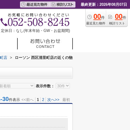
最終更新：2026年08月07日
00
00
件
件
最近見た物件
検討リスト
定休日：なし(年末年始・GW・お盆期間)
里町店
>
ローソン 西区清里町店の近くの物
表示件数：
30
件表示
<<前へ
1
2
次へ>>
最初