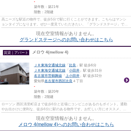
-
築年数：築21年
階数：2階建
高ニーズな駅近の物件で、徒歩5分で駅に行くことができます。こちらはマンシ
ョンタイプになります。ぜひ一度見ていただきたい、「グランドステージ」で
す。名古屋市西区の物件探しなら...
現在空室情報がありません。
グランドステージへのお問い合わせはこちら
メロウ 4(mellow 4)
賃貸｜アパート
ＪＲ東海交通城北線
「
比良
」駅 徒歩6分
ＪＲ東海交通城北線
「
小田井
」駅 徒歩31分
名古屋市営鶴舞線
「
上小田井
」駅 徒歩32分
愛知県
名古屋市西区
比良
４丁目
-
築年数：築20年
階数：2階建
ローソン 西区清里町店まで徒歩6分と近場にコンビニがあるのもポイント。通勤
やお出かけに便利な、徒歩6分に駅のある物件です。お忙しい方にオススメ、敷
地内にごみ置き場のある物件で...
現在空室情報がありません。
メロウ 4(mellow 4)へのお問い合わせはこちら