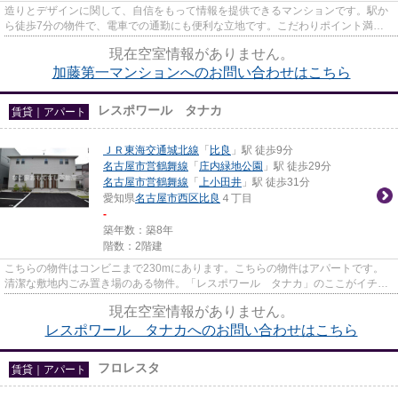
造りとデザインに関して、自信をもって情報を提供できるマンションです。駅か
ら徒歩7分の物件で、電車での通勤にも便利な立地です。こだわりポイント満載
の加藤第一マンション。名古屋...
現在空室情報がありません。
加藤第一マンションへのお問い合わせはこちら
レスポワール タナカ
賃貸｜アパート
ＪＲ東海交通城北線
「
比良
」駅 徒歩9分
名古屋市営鶴舞線
「
庄内緑地公園
」駅 徒歩29分
名古屋市営鶴舞線
「
上小田井
」駅 徒歩31分
愛知県
名古屋市西区
比良
４丁目
-
築年数：築8年
階数：2階建
こちらの物件はコンビニまで230mにあります。こちらの物件はアパートです。
清潔な敷地内ごみ置き場のある物件。「レスポワール タナカ」のここがイチオ
シ。名古屋市西区に位置するＪ...
現在空室情報がありません。
レスポワール タナカへのお問い合わせはこちら
フロレスタ
賃貸｜アパート