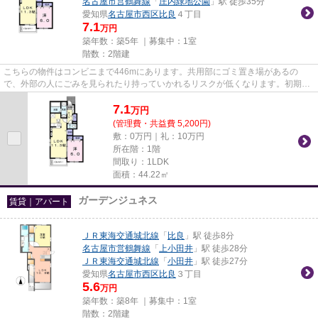
名古屋市営鶴舞線
「
庄内緑地公園
」駅 徒歩35分
愛知県
名古屋市西区
比良
４丁目
7.1
万円
築年数：築5年 ｜募集中：
1室
階数：2階建
こちらの物件はコンビニまで446mにあります。共用部にゴミ置き場があるの
で、外部の人にごみを見られたり持っていかれるリスクが低くなります。初期費
用や家賃のカード決済で、月々の...
7.1
万
円
(管理費・共益費 5,200円)
敷：0万円｜礼：10万円
所在階：1階
間取り：1LDK
面積：44.22㎡
ガーデンジュネス
賃貸｜アパート
ＪＲ東海交通城北線
「
比良
」駅 徒歩8分
名古屋市営鶴舞線
「
上小田井
」駅 徒歩28分
ＪＲ東海交通城北線
「
小田井
」駅 徒歩27分
愛知県
名古屋市西区
比良
３丁目
5.6
万円
築年数：築8年 ｜募集中：
1室
階数：2階建