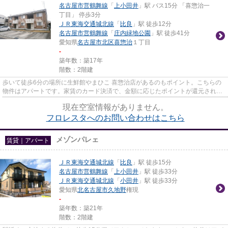
名古屋市営鶴舞線
「
上小田井
」駅 バス15分 「喜惣治一
丁目」 停歩3分
ＪＲ東海交通城北線
「
比良
」駅 徒歩12分
名古屋市営鶴舞線
「
庄内緑地公園
」駅 徒歩41分
愛知県
名古屋市北区
喜惣治
１丁目
-
築年数：築17年
階数：2階建
歩いて徒歩6分の場所に生鮮館やまひこ 喜惣治店があるのもポイント。こちらの
物件はアパートです。家賃のカード決済で、金額に応じたポイントが還元されま
す。気になるイチオシ物件情...
現在空室情報がありません。
フロレスタへのお問い合わせはこちら
メゾンパレェ
賃貸｜アパート
ＪＲ東海交通城北線
「
比良
」駅 徒歩15分
名古屋市営鶴舞線
「
上小田井
」駅 徒歩33分
ＪＲ東海交通城北線
「
小田井
」駅 徒歩33分
愛知県
北名古屋市
久地野
権現
-
築年数：築21年
階数：2階建