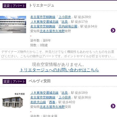
トリエタージュ
賃貸｜アパート
名古屋市営鶴舞線
「
上小田井
」駅 徒歩28分
ＪＲ東海交通城北線
「
比良
」駅 徒歩17分
名古屋市営鶴舞線
「
庄内緑地公園
」駅 徒歩34分
愛知県
北名古屋市
久地野
牧野
-
築年数：築8年
階数：3階建
デザイナーズ物件だからこそ、外見だけでなく機能性もあわせもったものをお選
びください。こちらの物件はアパートです。ポイントやマイルが貯まりやすい。
家賃をカード決済することが...
現在空室情報がありません。
トリエタージュへのお問い合わせはこちら
ベルヴィ安田
賃貸｜アパート
ＪＲ東海交通城北線
「
比良
」駅 徒歩18分
名古屋市営鶴舞線
「
上小田井
」駅 徒歩36分
名鉄犬山線
「
西春
」駅 徒歩40分
愛知県
北名古屋市
久地野
安田
-
築年数：築1年未満