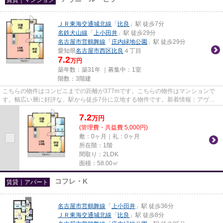
ＪＲ東海交通城北線
「
比良
」駅 徒歩7分
名鉄犬山線
「
上小田井
」駅 徒歩29分
名古屋市営鶴舞線
「
庄内緑地公園
」駅 徒歩29分
愛知県
名古屋市西区
比良
４丁目
7.2
万円
築年数：築31年 ｜募集中：
1室
階数：3階建
こちらの物件はコンビニまでの距離が377mです。こちらの物件はマンションで
す。幅広い層に好評な、駅から徒歩7分に立地する物件です。新着情報：アヴニ
ール・ヒラの空室情報ならコチラ...
7.2
万
円
(管理費・共益費 5,000円)
敷：0ヶ月｜礼：0ヶ月
所在階：1階
間取り：2LDK
面積：58.00㎡
コフレ・K
賃貸｜アパート
名古屋市営鶴舞線
「
上小田井
」駅 徒歩36分
ＪＲ東海交通城北線
「
比良
」駅 徒歩8分