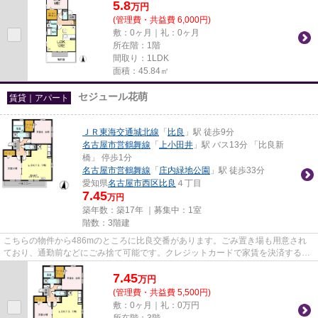
5.8
万
円
(管理費・共益費 6,000円)
敷：0ヶ月｜礼：0ヶ月
所在階：1階
間取り：1LDK
面積：45.84㎡
セジュール花萌
賃貸｜アパート
ＪＲ東海交通城北線
「
比良
」駅 徒歩9分
名古屋市営鶴舞線
「
上小田井
」駅 バス13分 「比良新
橋」 停歩1分
名古屋市営鶴舞線
「
庄内緑地公園
」駅 徒歩33分
愛知県
名古屋市西区
比良
４丁目
7.45
万円
築年数：築17年 ｜募集中：
1室
階数：3階建
こちらの物件から486mのところに比良交番があります。ごみ置き場も用意され
ており、通勤前などにごみ捨て可能です。クレジットカードで家賃を決済する
と、ポイントがどんどん貯まりま...
7.45
万
円
(管理費・共益費 5,500円)
敷：0ヶ月｜礼：0万円
所在階：3階