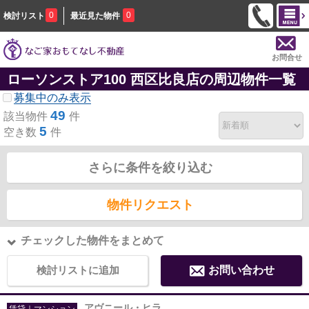
0
0
検討リスト
最近見た物件
お問合せ
ローソンストア100 西区比良店の周辺物件一覧
募集中のみ表示
49
該当物件
件
5
空き数
件
さらに条件を絞り込む
物件リクエスト
チェックした物件をまとめて
検討リストに追加
お問い合わせ
アヴニール・ヒラ
賃貸｜マンション