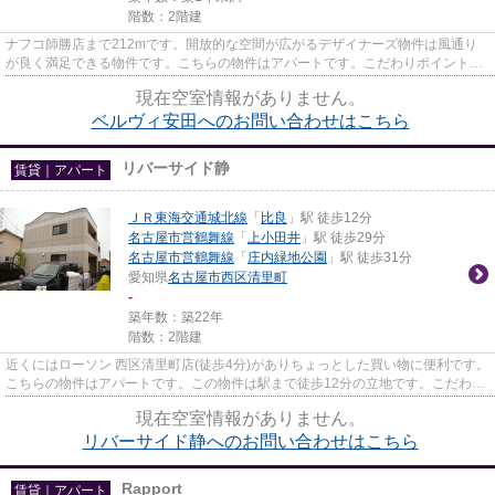
階数：2階建
ナフコ師勝店まで212mです。開放的な空間が広がるデザイナーズ物件は風通り
が良く満足できる物件です。こちらの物件はアパートです。こだわりポイント満
載のベルヴィ安田。なご家おも...
現在空室情報がありません。
ベルヴィ安田へのお問い合わせはこちら
リバーサイド静
賃貸｜アパート
ＪＲ東海交通城北線
「
比良
」駅 徒歩12分
名古屋市営鶴舞線
「
上小田井
」駅 徒歩29分
名古屋市営鶴舞線
「
庄内緑地公園
」駅 徒歩31分
愛知県
名古屋市西区
清里町
-
築年数：築22年
階数：2階建
近くにはローソン 西区清里町店(徒歩4分)がありちょっとした買い物に便利です。
こちらの物件はアパートです。この物件は駅まで徒歩12分の立地です。こだわり
ポイント満載のリバーサイ...
現在空室情報がありません。
リバーサイド静へのお問い合わせはこちら
Rapport
賃貸｜アパート