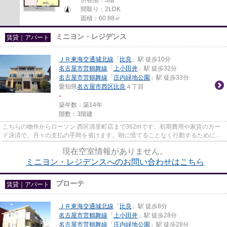
間取り：2LDK
面積：60.88㎡
ミニヨン・レジデンス
賃貸｜アパート
ＪＲ東海交通城北線
「
比良
」駅 徒歩10分
名古屋市営鶴舞線
「
上小田井
」駅 徒歩32分
名古屋市営鶴舞線
「
庄内緑地公園
」駅 徒歩33分
愛知県
名古屋市西区
比良
４丁目
-
築年数：築14年
階数：3階建
こちらの物件からローソン 西区清里町店まで362mです。初期費用や家賃のカー
ド決済で、月々の支払の手間を省けます。朝に慌てることなく行動するために駅
から徒歩10分の駅近アパートは...
現在空室情報がありません。
ミニヨン・レジデンスへのお問い合わせはこちら
ブローテ
賃貸｜アパート
ＪＲ東海交通城北線
「
比良
」駅 徒歩8分
名古屋市営鶴舞線
「
上小田井
」駅 徒歩28分
名古屋市営鶴舞線
「
庄内緑地公園
」駅 徒歩28分