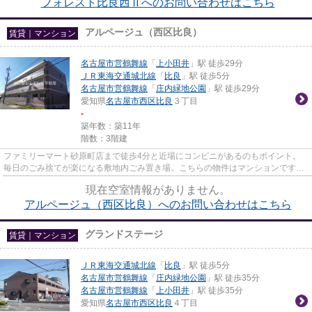
フォレスト比良西Ⅱへのお問い合わせはこちら
アルページュ（西区比良）
賃貸｜マンション
名古屋市営鶴舞線
「
上小田井
」駅 徒歩29分
ＪＲ東海交通城北線
「
比良
」駅 徒歩5分
名古屋市営鶴舞線
「
庄内緑地公園
」駅 徒歩29分
愛知県
名古屋市西区
比良
３丁目
-
築年数：築11年
階数：3階建
ファミリーマート砂原町店まで徒歩4分と近場にコンビニがあるのもポイント。
毎日のごみ捨てが楽になる敷地内ごみ置き場。こちらの物件はマンションです。
「アルページュ(西区比良)」の...
現在空室情報がありません。
アルページュ（西区比良）へのお問い合わせはこちら
グランドステージ
賃貸｜マンション
ＪＲ東海交通城北線
「
比良
」駅 徒歩5分
名古屋市営鶴舞線
「
庄内緑地公園
」駅 徒歩35分
名古屋市営鶴舞線
「
上小田井
」駅 徒歩35分
愛知県
名古屋市西区
比良
４丁目