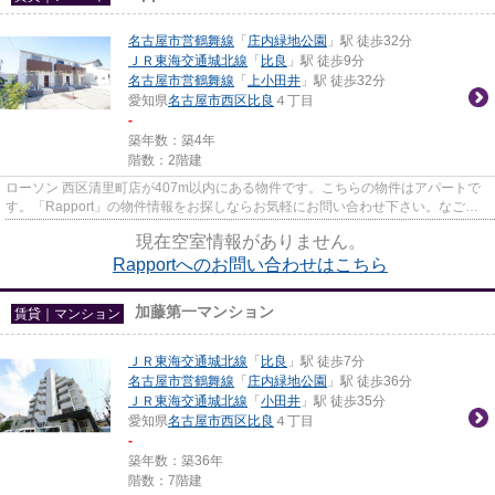
名古屋市営鶴舞線
「
庄内緑地公園
」駅 徒歩32分
ＪＲ東海交通城北線
「
比良
」駅 徒歩9分
名古屋市営鶴舞線
「
上小田井
」駅 徒歩32分
愛知県
名古屋市西区
比良
４丁目
-
築年数：築4年
階数：2階建
ローソン 西区清里町店が407m以内にある物件です。こちらの物件はアパートで
す。「Rapport」の物件情報をお探しならお気軽にお問い合わせ下さい。なご家
おもてなし不動産までのご連絡...
現在空室情報がありません。
Rapportへのお問い合わせはこちら
加藤第一マンション
賃貸｜マンション
ＪＲ東海交通城北線
「
比良
」駅 徒歩7分
名古屋市営鶴舞線
「
庄内緑地公園
」駅 徒歩36分
ＪＲ東海交通城北線
「
小田井
」駅 徒歩35分
愛知県
名古屋市西区
比良
４丁目
-
築年数：築36年
階数：7階建