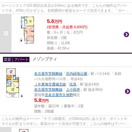
ローソンストア100 西区比良店が249mにある物件です。こちらの物件はアパー
トです。ATMに行かずとも、初期費用や家賃をカードで決済できます。「ガーデ
ンジュネス」のここがイチオシ。...
5.6
万
円
(管理費・共益費 4,600円)
敷：0ヶ月｜礼：8万円
所在階：1階
間取り：1LDK
面積：42.50㎡
メゾンプティ
賃貸｜アパート
名古屋市営鶴舞線
「
庄内緑地公園
」駅 バス14分 「名鉄
バス久地野停バス停」 停歩4分
ＪＲ東海交通城北線
「
比良
」駅 徒歩18分
名古屋市営鶴舞線
「
上小田井
」駅 徒歩36分
愛知県
北名古屋市
久地野
幟立
5.8
万円
築年数：築21年 ｜募集中：
1室
階数：2階建
こちらの物件はスーパー「ナフコ師勝店」が336m以内にあります。ポイントや
マイルが貯まりやすい。家賃のカード決済が可能です。こちらの物件はアパート
です。「メゾンプティ」のここ...