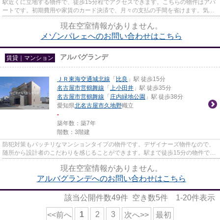
駅近くに立地する物件で、徒歩15分程でアクセスできます。こちらの物件はアパ
ートです。初期費用や家賃のカード決済で、月々の支払の手間を省けます。気に
なるイチオシ物件情報：「メ...
現在空室情報がありません。
メゾンパレェへのお問い合わせはこちら
アルバグランデ
賃貸｜マンション
ＪＲ東海交通城北線
「
比良
」駅 徒歩15分
名古屋市営鶴舞線
「
上小田井
」駅 徒歩35分
名古屋市営鶴舞線
「
庄内緑地公園
」駅 徒歩38分
愛知県
北名古屋市
久地野
幟立
-
築年数：築7年
階数：3階建
防犯対策もバッチリなマンションタイプの物件です。デザイナーズ物件なので、
随所から設計者のこだわりを感じることができます。駅まで徒歩15分の物件で
す。気になるイチオシ物件情報...
現在空室情報がありません。
アルバグランデへのお問い合わせはこちら
該当公開件数
49
件 空き数
5
件
1-20
件表示
1
2
3
<<前へ
次へ>>
最初