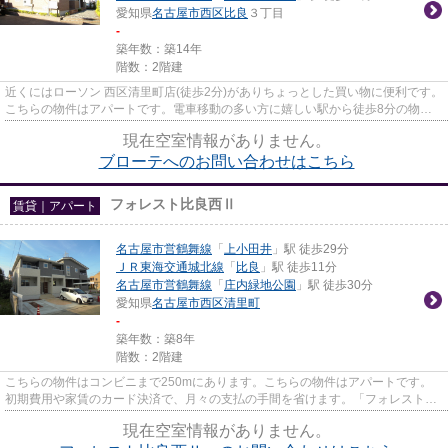
愛知県
名古屋市西区
比良
３丁目
-
築年数：築14年
階数：2階建
近くにはローソン 西区清里町店(徒歩2分)がありちょっとした買い物に便利です。
こちらの物件はアパートです。電車移動の多い方に嬉しい駅から徒歩8分の物件
です。新着情報：ブローテの...
現在空室情報がありません。
ブローテへのお問い合わせはこちら
フォレスト比良西Ⅱ
賃貸｜アパート
名古屋市営鶴舞線
「
上小田井
」駅 徒歩29分
ＪＲ東海交通城北線
「
比良
」駅 徒歩11分
名古屋市営鶴舞線
「
庄内緑地公園
」駅 徒歩30分
愛知県
名古屋市西区
清里町
-
築年数：築8年
階数：2階建
こちらの物件はコンビニまで250mにあります。こちらの物件はアパートです。
初期費用や家賃のカード決済で、月々の支払の手間を省けます。「フォレスト比
良西Ⅱ」のここがイチオシ。賃貸...
現在空室情報がありません。