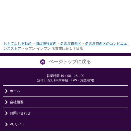
おもてなし不動産
>
周辺施設案内
>
名古屋市西区
>
名古屋市西区のコンビニエ
ンスストア
>
セブン‐イレブン 名古屋比良１丁目店
ページトップに戻る
営業時間:10：00～18：00
定休日:なし(年末年始・GW・お盆期間)
ホーム
会社概要
お問い合わせ
PCサイト