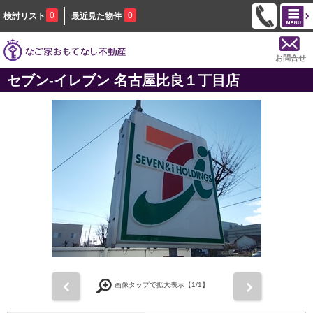
0
0
検討リスト
最近見た物件
お問合せ
セブン‐イレブン 名古屋比良１丁目店
前
次
画像タップで拡大表示【
1
/1】