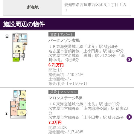
愛知県名古屋市西区比良１丁目１３
所在地
７
施設周辺の物件
賃貸｜アパート
パークメゾン玄馬
ＪＲ東海交通城北線「比良」駅 徒歩8分
名古屋市営鶴舞線「上小田井」駅 徒歩42分
名古屋市営名城線「黒川」駅 バス14分 「新
川中橋」 停歩8分
6.71万円
間取:
1K
建物面積:
- / 10.24坪
土地面積:
- / -
敷金/礼金:
1ヶ月/0ヶ月
賃貸｜マンション
マロンステージB棟
ＪＲ東海交通城北線「比良」駅 徒歩11分
名古屋市営鶴舞線「庄内緑地公園」駅 徒歩23
分
名古屋市営鶴舞線「上小田井」駅 徒歩25分
7.3万円
間取:
3LDK
建物面積:
- / 17.46坪