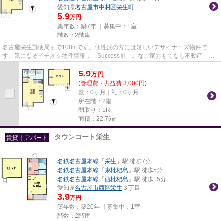
愛知県
名古屋市中村区
栄生町
5.9
万円
築年数：築7年 ｜募集中：
1室
階数：2階建
名古屋栄生郵便局まで108mです。個性派の方には嬉しいデザイナーズ物件で
す。気になるイチオシ物件情報：「SuccessⅢ」。なご家おもてなし不動産 上
小田井駅前店なら、名古屋市中村区...
5.9
万
円
(管理費・共益費 3,000円)
敷：0ヶ月｜礼：0ヶ月
所在階：2階
間取り：1R
面積：22.76㎡
タウンコート栄生
賃貸｜アパート
名鉄名古屋本線
「
栄生
」駅 徒歩7分
名鉄名古屋本線
「
東枇杷島
」駅 徒歩5分
名鉄名古屋本線
「
西枇杷島
」駅 徒歩15分
愛知県
名古屋市西区
栄生
３丁目
3.9
万円
築年数：築20年 ｜募集中：
1室
階数：2階建