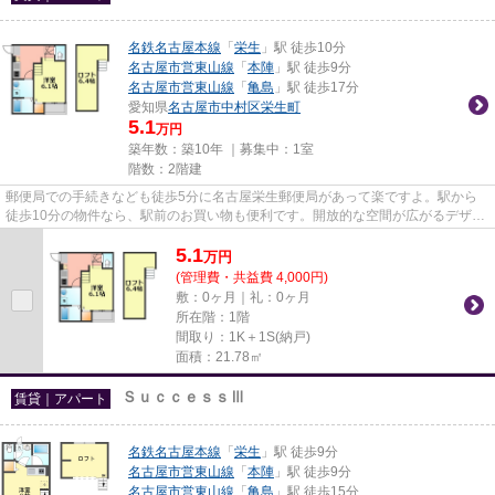
名鉄名古屋本線
「
栄生
」駅 徒歩10分
名古屋市営東山線
「
本陣
」駅 徒歩9分
名古屋市営東山線
「
亀島
」駅 徒歩17分
愛知県
名古屋市中村区
栄生町
5.1
万円
築年数：築10年 ｜募集中：
1室
階数：2階建
郵便局での手続きなども徒歩5分に名古屋栄生郵便局があって楽ですよ。駅から
徒歩10分の物件なら、駅前のお買い物も便利です。開放的な空間が広がるデザイ
ナーズ物件は風通りが良く満足...
5.1
万
円
(管理費・共益費 4,000円)
敷：0ヶ月｜礼：0ヶ月
所在階：1階
間取り：1K＋1S(納戸)
面積：21.78㎡
ＳｕｃｃｅｓｓⅢ
賃貸｜アパート
名鉄名古屋本線
「
栄生
」駅 徒歩9分
名古屋市営東山線
「
本陣
」駅 徒歩9分
名古屋市営東山線
「
亀島
」駅 徒歩15分