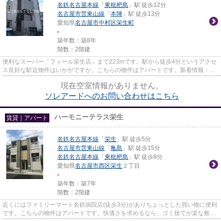
名鉄名古屋本線
「
東枇杷島
」駅 徒歩12分
名古屋市営東山線
「
本陣
」駅 徒歩13分
愛知県
名古屋市中村区
栄生町
-
築年数：築8年
階数：2階建
便利なスーパー「フィール栄生店」まで223mです。駅から徒歩4分というアクセ
ス良好な駅近物件はいかがですか。こちらの物件はアパートです。新着情報：ソ
レアードの空室情報ならコチラ...
現在空室情報がありません。
ソレアードへのお問い合わせはこちら
ハーモニーテラス栄生
賃貸｜アパート
名鉄名古屋本線
「
栄生
」駅 徒歩5分
名古屋市営東山線
「
亀島
」駅 徒歩15分
名鉄名古屋本線
「
東枇杷島
」駅 徒歩8分
愛知県
名古屋市西区
栄生
２丁目
-
築年数：築7年
階数：2階建
近くにはファミリーマート名鉄病院店(徒歩3分)がありちょっとした買い物に便利
です。こちらの物件はアパートです。快適さを求めるなら、ゴミ捨てが楽な敷地