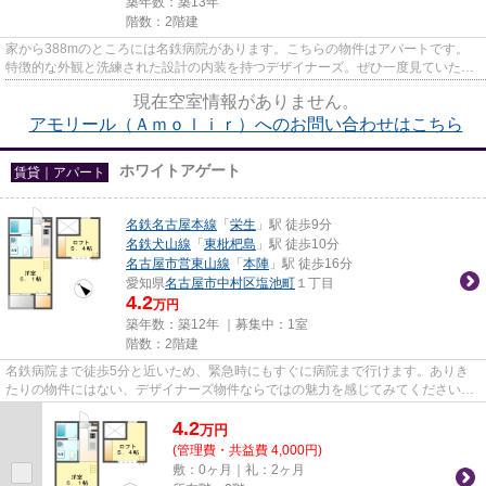
築年数：築13年
階数：2階建
家から388mのところには名鉄病院があります。こちらの物件はアパートです。
特徴的な外観と洗練された設計の内装を持つデザイナーズ。ぜひ一度見ていただ
きたい、「アモリール(Amolir)...
現在空室情報がありません。
アモリール（Ａｍｏｌｉｒ）へのお問い合わせはこちら
ホワイトアゲート
賃貸｜アパート
名鉄名古屋本線
「
栄生
」駅 徒歩9分
名鉄犬山線
「
東枇杷島
」駅 徒歩10分
名古屋市営東山線
「
本陣
」駅 徒歩16分
愛知県
名古屋市中村区
塩池町
１丁目
4.2
万円
築年数：築12年 ｜募集中：
1室
階数：2階建
名鉄病院まで徒歩5分と近いため、緊急時にもすぐに病院まで行けます。ありき
たりの物件にはない、デザイナーズ物件ならではの魅力を感じてみてください。
こちらの物件はアパートです。...
4.2
万
円
(管理費・共益費 4,000円)
敷：0ヶ月｜礼：2ヶ月