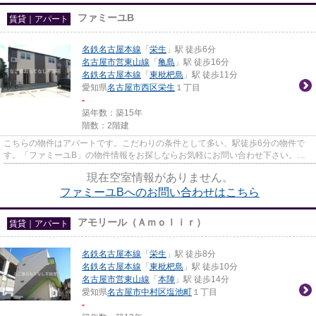
ファミーユB
賃貸｜アパート
名鉄名古屋本線
「
栄生
」駅 徒歩6分
名古屋市営東山線
「
亀島
」駅 徒歩16分
名鉄名古屋本線
「
東枇杷島
」駅 徒歩11分
愛知県
名古屋市西区
栄生
１丁目
-
築年数：築15年
階数：2階建
こちらの物件はアパートです。こだわりの条件として多い、駅徒歩6分の物件で
す。「ファミーユB」の物件情報をお探しならお気軽にお問い合わせ下さい。名
古屋市西区で物件探しをしまし...
現在空室情報がありません。
ファミーユBへのお問い合わせはこちら
アモリール（Ａｍｏｌｉｒ）
賃貸｜アパート
名鉄名古屋本線
「
栄生
」駅 徒歩8分
名鉄名古屋本線
「
東枇杷島
」駅 徒歩10分
名古屋市営東山線
「
本陣
」駅 徒歩14分
愛知県
名古屋市中村区
塩池町
１丁目
-