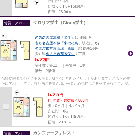
所在階：2階
間取り：1K＋1S(納戸)
面積：23.06㎡
グロリア栄生（Gloria栄生）
賃貸｜アパート
名鉄名古屋本線
「
栄生
」駅 徒歩5分
名鉄名古屋本線
「
東枇杷島
」駅 徒歩9分
名古屋市営東山線
「
亀島
」駅 徒歩16分
愛知県
名古屋市西区
栄生
２丁目
5.2
万円
築年数：築12年 ｜募集中：
1室
階数：2階建
名鉄病院までのアクセスが楽。徒歩4分と近いメリットがあります。こちらの物
件はアパートです。敷地内ごみ置き場があるため気軽にごみ捨てを行うことがで
き、ゴミの多い時も安心です。...
5.2
万
円
(管理費・共益費 4,000円)
敷：0ヶ月｜礼：0ヶ月
所在階：1階
間取り：1K＋1S(納戸)
面積：20.87㎡
カンファーフォレスト
賃貸｜アパート