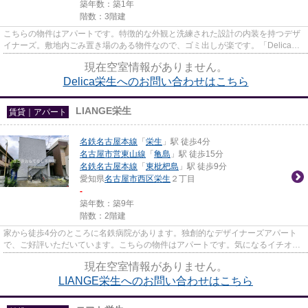
築年数：築1年
階数：3階建
こちらの物件はアパートです。特徴的な外観と洗練された設計の内装を持つデザ
イナーズ。敷地内ごみ置き場のある物件なので、ゴミ出しが楽です。「Delica栄
生」の物件情報をお探しなら...
現在空室情報がありません。
Delica栄生へのお問い合わせはこちら
LIANGE栄生
賃貸｜アパート
名鉄名古屋本線
「
栄生
」駅 徒歩4分
名古屋市営東山線
「
亀島
」駅 徒歩15分
名鉄名古屋本線
「
東枇杷島
」駅 徒歩9分
愛知県
名古屋市西区
栄生
２丁目
-
築年数：築9年
階数：2階建
家から徒歩4分のところに名鉄病院があります。独創的なデザイナーズアパート
で、ご好評いただいています。こちらの物件はアパートです。気になるイチオシ
物件情報：「LIANGE栄生」。な...
現在空室情報がありません。
LIANGE栄生へのお問い合わせはこちら