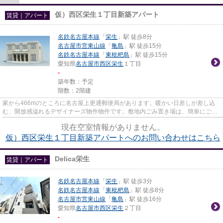
仮）西区栄生１丁目新築アパート
賃貸｜アパート
名鉄名古屋本線
「
栄生
」駅 徒歩8分
名古屋市営東山線
「
亀島
」駅 徒歩15分
名鉄名古屋本線
「
東枇杷島
」駅 徒歩15分
愛知県
名古屋市西区
栄生
１丁目
-
築年数：予定
階数：2階建
家から466mのところに名古屋上更通郵便局があります。暖かい日差しが差し込
む、開放感溢れるデザイナーズ物件物件です。敷地内ごみ置き場は、簡単にごみ
捨てができるのが魅力です。当...
現在空室情報がありません。
仮）西区栄生１丁目新築アパートへのお問い合わせはこちら
Delica栄生
賃貸｜アパート
名鉄名古屋本線
「
栄生
」駅 徒歩3分
名鉄名古屋本線
「
東枇杷島
」駅 徒歩8分
名古屋市営東山線
「
亀島
」駅 徒歩16分
愛知県
名古屋市西区
栄生
２丁目
-