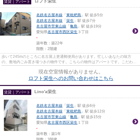
ロフト栄生
賃貸｜アパート
名鉄名古屋本線
「
東枇杷島
」駅 徒歩5分
名鉄名古屋本線
「
栄生
」駅 徒歩7分
名古屋市営東山線
「
亀島
」駅 徒歩19分
愛知県
名古屋市西区
栄生
３丁目
-
築年数：築22年
階数：2階建
歩いて245mのところに名古屋上更通郵便局があります。忙しいあなたの味方
の、敷地内ごみ置き場つきの物件です。こちらの物件はアパートです。こだわり
ポイント満載のロフト栄生。気に...
現在空室情報がありません。
ロフト栄生へのお問い合わせはこちら
Lino'a栄生
賃貸｜アパート
名鉄名古屋本線
「
栄生
」駅 徒歩6分
名鉄名古屋本線
「
東枇杷島
」駅 徒歩12分
名古屋市営東山線
「
亀島
」駅 徒歩15分
愛知県
名古屋市西区
栄生
１丁目
-
築年数：築1年
階数：3階建