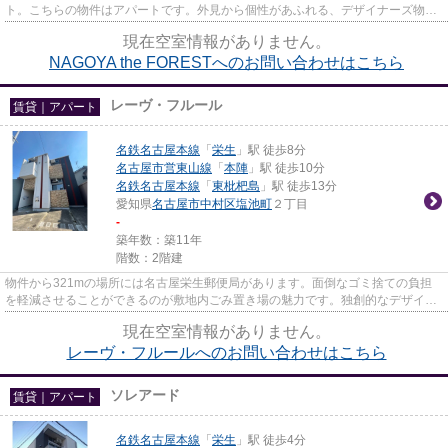
ト。こちらの物件はアパートです。外見から個性があふれる、デザイナーズ物件
となっております。「NAGOYA t...
現在空室情報がありません。
NAGOYA the FORESTへのお問い合わせはこちら
レーヴ・フルール
賃貸｜アパート
名鉄名古屋本線
「
栄生
」駅 徒歩8分
名古屋市営東山線
「
本陣
」駅 徒歩10分
名鉄名古屋本線
「
東枇杷島
」駅 徒歩13分
愛知県
名古屋市中村区
塩池町
２丁目
-
築年数：築11年
階数：2階建
物件から321mの場所には名古屋栄生郵便局があります。面倒なゴミ捨ての負担
を軽減させることができるのが敷地内ごみ置き場の魅力です。独創的なデザイナ
ーズ物件で、ご好評いただいて...
現在空室情報がありません。
レーヴ・フルールへのお問い合わせはこちら
ソレアード
賃貸｜アパート
名鉄名古屋本線
「
栄生
」駅 徒歩4分