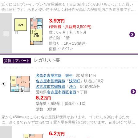
近くにはセブン-イレブン名古屋栄生１丁目店(徒歩3分)がありちょっとした買い
物に便利です。あると使い勝手がよく利便性が高いのが敷地内ごみ置き場です。
駅から徒歩7分のアパートで、...
3.9
万
円
(管理費・共益費 3,500円)
敷：0ヶ月｜礼：0ヶ月
所在階：1階
間取り：1K＋1S(納戸)
面積：18.97㎡
レガリスト要
賃貸｜アパート
名鉄名古屋本線
「
栄生
」駅 徒歩14分
名古屋市営鶴舞線
「
浅間町
」駅 徒歩10分
名古屋市営鶴舞線
「
浄心
」駅 徒歩18分
愛知県
名古屋市西区
名西
１丁目
6.2
万円
築年数：築8年 ｜募集中：
1室
階数：3階建
家から458mのところに名古屋西郵便局があります。ゴミ出しを楽にするため
に、遠くまで行かずに済むゴミ置き場を共用部に付けています。徒歩14分で駅へ
のアクセスが可能な物件です。「...
6.2
万
円