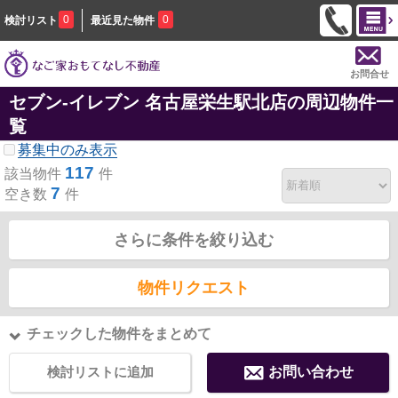
0
0
検討リスト
最近見た物件
お問合せ
セブン-イレブン 名古屋栄生駅北店の周辺物件一
覧
募集中のみ表示
117
該当物件
件
7
空き数
件
さらに条件を絞り込む
物件リクエスト
チェックした物件をまとめて
検討リストに追加
お問い合わせ