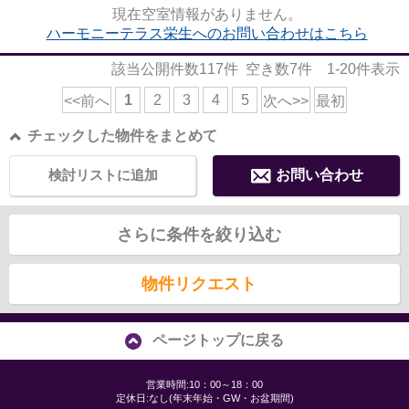
内ごみ置き場のある物件がお...
現在空室情報がありません。
ハーモニーテラス栄生へのお問い合わせはこちら
該当公開件数
117
件 空き数
7
件
1-20
件表示
1
2
3
4
5
<<前へ
次へ>>
最初
チェックした物件をまとめて
検討リストに追加
お問い合わせ
さらに条件を絞り込む
物件リクエスト
ページトップに戻る
営業時間:10：00～18：00
定休日:なし(年末年始・GW・お盆期間)