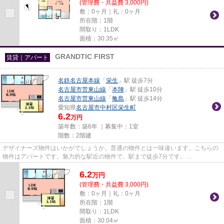
(管理費・共益費 3,000円)
敷：0ヶ月｜礼：0ヶ月
所在階：1階
間取り：1LDK
面積：30.35㎡
GRANDTIC FIRST
賃貸｜アパート
名鉄名古屋本線
「
栄生
」駅 徒歩7分
名古屋市営東山線
「
本陣
」駅 徒歩10分
名古屋市営東山線
「
亀島
」駅 徒歩14分
愛知県
名古屋市中村区
栄生町
6.2
万円
築年数：築6年 ｜募集中：
1室
階数：2階建
デザイナーズ物件はいかがでしょうか。普通の物件とは一味違います。こちらの
物件はアパートです。魅力的な駅近の物件で、駅まで徒歩7分です。
「GRANDTIC FIRST」の物件情報をお探しな...
6.2
万
円
(管理費・共益費 3,000円)
敷：0ヶ月｜礼：0ヶ月
所在階：1階
間取り：1LDK
面積：30.04㎡