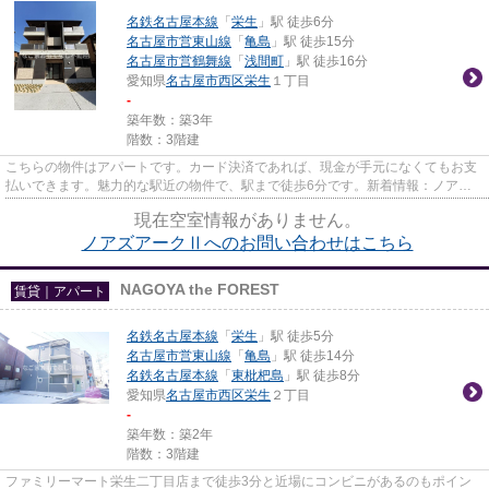
名鉄名古屋本線
「
栄生
」駅 徒歩6分
名古屋市営東山線
「
亀島
」駅 徒歩15分
名古屋市営鶴舞線
「
浅間町
」駅 徒歩16分
愛知県
名古屋市西区
栄生
１丁目
-
築年数：築3年
階数：3階建
こちらの物件はアパートです。カード決済であれば、現金が手元になくてもお支
払いできます。魅力的な駅近の物件で、駅まで徒歩6分です。新着情報：ノアズ
アークⅡの空室情報ならコチラ...
現在空室情報がありません。
ノアズアークⅡへのお問い合わせはこちら
NAGOYA the FOREST
賃貸｜アパート
名鉄名古屋本線
「
栄生
」駅 徒歩5分
名古屋市営東山線
「
亀島
」駅 徒歩14分
名鉄名古屋本線
「
東枇杷島
」駅 徒歩8分
愛知県
名古屋市西区
栄生
２丁目
-
築年数：築2年
階数：3階建
ファミリーマート栄生二丁目店まで徒歩3分と近場にコンビニがあるのもポイン