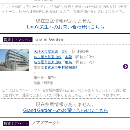
こちらの物件はアパートです。特徴的な外観と洗練された設計の内装を持つデザ
イナーズ。駅から徒歩6分にある物件なので、電車利用が多い方にオススメで
す。当社イチオシの物件の「Lino...
現在空室情報がありません。
Lino'a栄生へのお問い合わせはこちら
Grand Garden
賃貸｜マンション
名鉄名古屋本線
「
栄生
」駅 徒歩5分
名古屋市営東山線
「
本陣
」駅 徒歩10分
名古屋市営東山線
「
亀島
」駅 徒歩12分
愛知県
名古屋市中村区
栄生町
-
築年数：築7年
階数：5階建
近くにはセブン‐イレブン 名古屋栄生駅前店(徒歩4分)がありちょっとした買い物
に便利です。通常ではありえない間取りも楽しめる、デザイナーズ物件です。こ
ちらはマンションタイプにな...
現在空室情報がありません。
Grand Gardenへのお問い合わせはこちら
ノアズアークⅡ
賃貸｜アパート