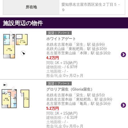
愛知県名古屋市西区栄生２丁目５－
所在地
９
施設周辺の物件
賃貸｜アパート
ホワイトアゲート
名鉄名古屋本線「栄生」駅 徒歩9分
名鉄犬山線「東枇杷島」駅 徒歩10分
名古屋市営東山線「本陣」駅 徒歩16分
4.2万円
間取:
1K＋1S(納戸)
建物面積:
- / 6.97坪
土地面積:
- / -
敷金/礼金:
0ヶ月/2ヶ月
賃貸｜アパート
グロリア栄生（Gloria栄生）
名鉄名古屋本線「栄生」駅 徒歩5分
名鉄名古屋本線「東枇杷島」駅 徒歩9分
名古屋市営東山線「亀島」駅 徒歩16分
5.2万円
間取:
1K＋1S(納戸)
建物面積:
- / 6.31坪
土地面積:
- / -
敷金/礼金:
0ヶ月/0ヶ月