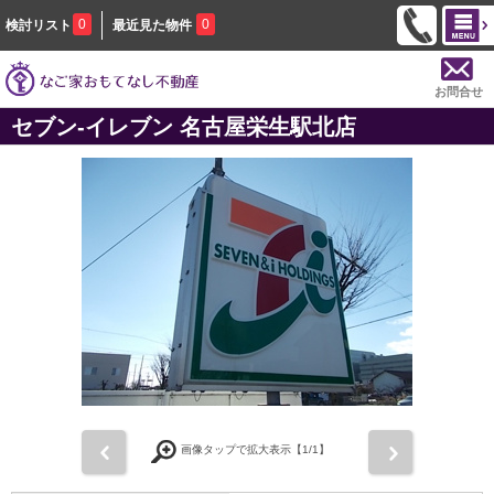
0
0
検討リスト
最近見た物件
お問合せ
セブン-イレブン 名古屋栄生駅北店
前
次
画像タップで拡大表示【
1
/1】