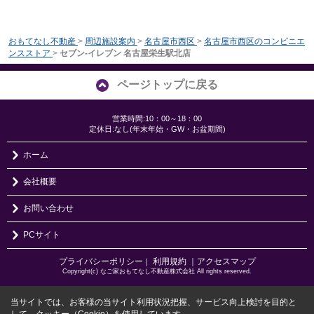
おもてなし不動産
>
周辺施設案内
>
名古屋市西区
>
名古屋市西区のコンビニエ
ンスストア
>
セブン-イレブン 名古屋栄生駅北店
ページトップに戻る
営業時間:10：00～18：00
定休日:なし(年末年始・GW・お盆期間)
ホーム
会社概要
お問い合わせ
PCサイト
プライバシーポリシー
利用規約
｜アクセスマップ
｜
Copyright(c) なご家おもてなし不動産株式会社 All rights reserved.
当サイトでは、お客様の当サイト利用状況把握、サービス向上検討を目的と