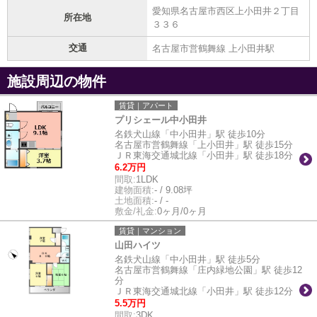
愛知県名古屋市西区上小田井２丁目
所在地
３３６
交通
名古屋市営鶴舞線 上小田井駅
施設周辺の物件
賃貸｜アパート
プリシェール中小田井
名鉄犬山線「中小田井」駅 徒歩10分
名古屋市営鶴舞線「上小田井」駅 徒歩15分
ＪＲ東海交通城北線「小田井」駅 徒歩18分
6.2万円
間取:
1LDK
建物面積:
- / 9.08坪
土地面積:
- / -
敷金/礼金:
0ヶ月/0ヶ月
賃貸｜マンション
山田ハイツ
名鉄犬山線「中小田井」駅 徒歩5分
名古屋市営鶴舞線「庄内緑地公園」駅 徒歩12
分
ＪＲ東海交通城北線「小田井」駅 徒歩12分
5.5万円
間取:
3DK