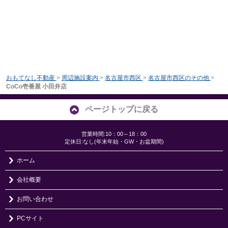
おもてなし不動産
>
周辺施設案内
>
名古屋市西区
>
名古屋市西区のその他
>
CoCo壱番屋 小田井店
ページトップに戻る
営業時間:10：00～18：00
定休日:なし(年末年始・GW・お盆期間)
ホーム
会社概要
お問い合わせ
PCサイト