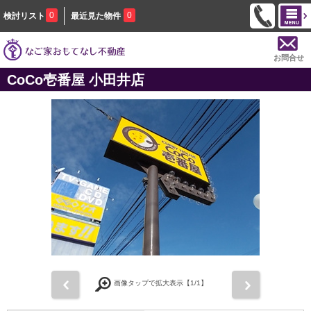
0
0
検討リスト
最近見た物件
お問合せ
CoCo壱番屋 小田井店
前
次
画像タップで拡大表示【
1
/1】