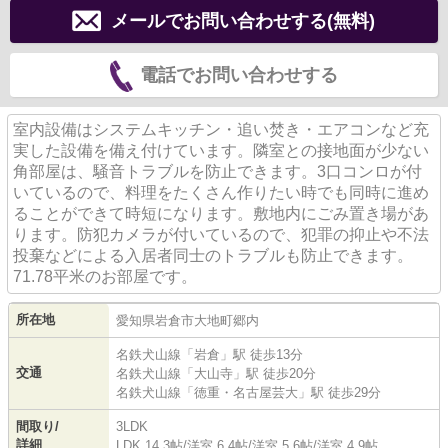
メールでお問い合わせする(無料)
電話でお問い合わせする
室内設備はシステムキッチン・追い焚き・エアコンなど充
実した設備を備え付けています。隣室との接地面が少ない
角部屋は、騒音トラブルを防止できます。3口コンロが付
いているので、料理をたくさん作りたい時でも同時に進め
ることができて時短になります。敷地内にごみ置き場があ
ります。防犯カメラが付いているので、犯罪の抑止や不法
投棄などによる入居者同士のトラブルも防止できます。
71.78平米のお部屋です。
所在地
愛知県
岩倉市
大地町
郷内
名鉄犬山線
「
岩倉
」駅 徒歩13分
交通
名鉄犬山線
「
大山寺
」駅 徒歩20分
名鉄犬山線
「
徳重・名古屋芸大
」駅 徒歩29分
間取り/
3LDK
詳細
LDK 14.3帖
/
洋室 6.4帖
/
洋室 5.6帖
/
洋室 4.9帖