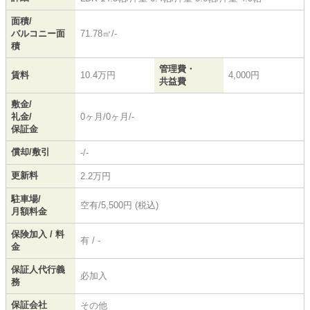
面積/
バルコニー面
71.78㎡/-
積
管理費・
賃料
10.4万円
4,000円
共益費
敷金/
礼金/
0ヶ月/0ヶ月/-
保証金
償却/敷引
-/-
更新料
2.2万円
駐車場/
空有/5,500円 (税込)
月額料金
保険加入 / 料
有 / -
金
保証人代行義
必加入
務
保証会社
その他