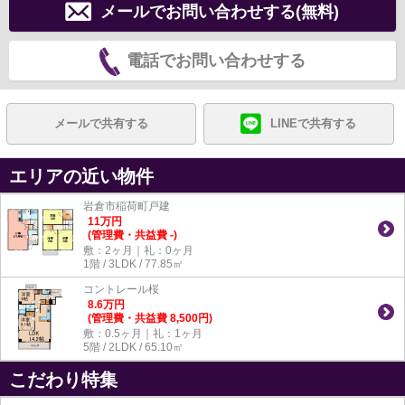
メールでお問い合わせする(無料)
電話でお問い合わせする
メールで共有する
LINEで共有する
エリアの近い物件
岩倉市稲荷町戸建
11
万
円
(管理費・共益費 -)
敷：2ヶ月｜礼：0ヶ月
1階 / 3LDK / 77.85㎡
コントレール桜
8.6
万
円
(管理費・共益費 8,500円)
敷：0.5ヶ月｜礼：1ヶ月
5階 / 2LDK / 65.10㎡
こだわり特集