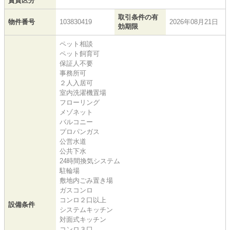
賃貸区分
取引条件の有
物件番号
103830419
2026年08月21日
効期限
ペット相談
ペット飼育可
保証人不要
事務所可
２人入居可
室内洗濯機置場
フローリング
メゾネット
バルコニー
プロパンガス
公営水道
公共下水
24時間換気システム
駐輪場
敷地内ごみ置き場
ガスコンロ
コンロ２口以上
設備条件
システムキッチン
対面式キッチン
コンロ３口