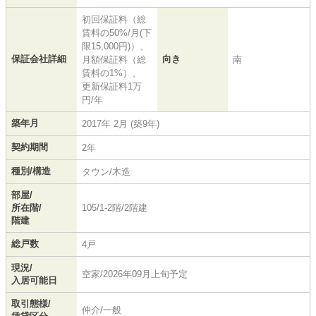
初回保証料（総
賃料の50%/月(下
限15,000円)）、
保証会社詳細
向き
月額保証料（総
南
賃料の1%）、
更新保証料1万
円/年
築年月
2017年 2月 (築9年)
契約期間
2年
種別/構造
タウン/木造
部屋/
所在階/
105/1-2階/2階建
階建
総戸数
4戸
現況/
空家/2026年09月上旬予定
入居可能日
取引態様/
仲介/一般