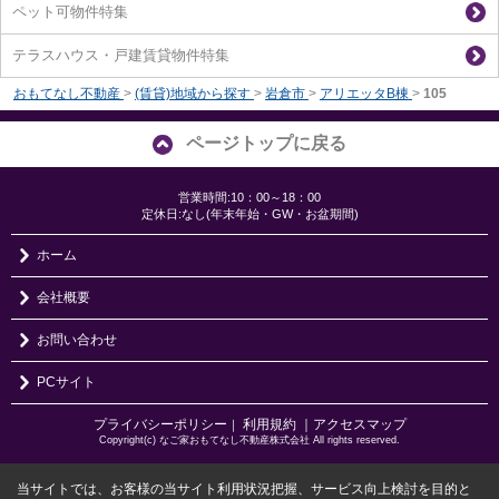
ペット可物件特集
テラスハウス・戸建賃貸物件特集
おもてなし不動産
>
(賃貸)地域から探す
>
岩倉市
>
アリエッタB棟
>
105
ページトップに戻る
営業時間:10：00～18：00
定休日:なし(年末年始・GW・お盆期間)
ホーム
会社概要
お問い合わせ
PCサイト
プライバシーポリシー
利用規約
｜アクセスマップ
｜
Copyright(c) なご家おもてなし不動産株式会社 All rights reserved.
当サイトでは、お客様の当サイト利用状況把握、サービス向上検討を目的と