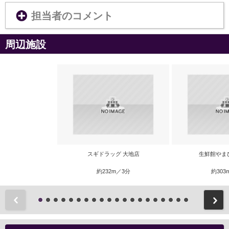
担当者のコメント
周辺施設
スギドラッグ 大地店
生鮮館やま
約232m／3分
約303
前