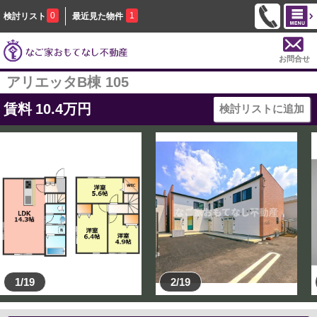
0
1
検討リスト
最近見た物件
お問合せ
アリエッタB棟 105
賃料
10.4
万円
検討リストに追加
1/19
2/19