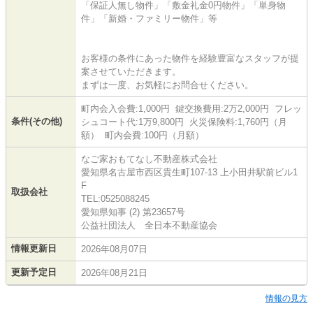
「保証人無し物件」「敷金礼金0円物件」「単身物
件」「新婚・ファミリー物件」等
お客様の条件にあった物件を経験豊富なスタッフが提
案させていただきます。
まずは一度、お気軽にお問合せください。
町内会入会費:1,000円 鍵交換費用:2万2,000円 フレッ
条件(その他)
シュコート代:1万9,800円 火災保険料:1,760円（月
額） 町内会費:100円（月額）
なご家おもてなし不動産株式会社
愛知県名古屋市西区貴生町107-13 上小田井駅前ビル1
F
取扱会社
TEL:0525088245
愛知県知事 (2) 第23657号
公益社団法人 全日本不動産協会
情報更新日
2026年08月07日
更新予定日
2026年08月21日
情報の見方